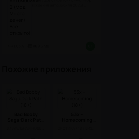
денег/Всё открыто) - симулятор
вождения автомобиля 2026!
(версия
1.63.4
889.5 Mb
8.1
Похожие приложения
Bad Bobby
53x –
Saga:Dark Path
Homecoming
(18+)
(18+)
ВИЗУАЛЬНАЯ НОВЕЛЛА / ЭРОТИКА / 18
ЭРОТИКА / 18 / ВИЗУАЛЬНАЯ НОВЕЛЛА