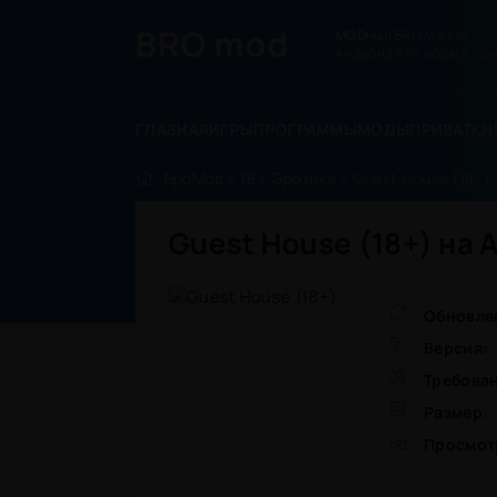
BRO
mod
MOD
ный BRO Market.
Андроид APK моды & Пре
ГЛАВНАЯ
ИГРЫ
ПРОГРАММЫ
МОДЫ
ПРИВАТКИ
БроМод
»
18
»
Эротика
» Guest House (18+)
Guest House (18+) на 
Обновле
Версия:
Требова
Размер:
Просмот