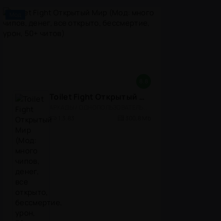
Мод
8.8
Toilet Fight Открытый Мир (Мод: много чипов, денег, все открыто, бессмертие, урон, 50+ читов)
АРКАДЫ / ОДНОПОЛЬЗОВАТЕЛЬСКИЕ / ОФЛАЙН / МОД / РОЛЕВЫЕ / ШУТЕРЫ / ОТКРЫТЫЙ МИР / ВСТРОЕННЫЙ КЕШ / 3D / ЭКШЕНЫ / ТУАЛЕТНЫЕ ВОЙНЫ / ДЛЯ ДЕТЕЙ
1.3.83
300,8 Mb