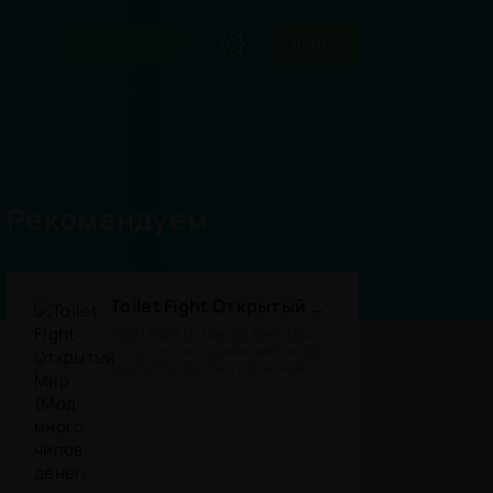
ВОЙТИ
Рекомендуем
Toilet Fight Открытый Мир (Мод: много чипов, денег, все открыто, бессмертие, урон, 50+ читов)
Toilet Fight Открытый Мир (Мод
много чипов) - драйвовый экшн от
третьего лица, в котором нужно