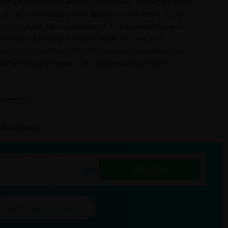
дить на свидание и тому подобное. Только от тебя
 ли герой их совратить. Выбор тут во всем, игра
и ситуации часто меняются. В геймплее хорошо
свиданий и визуальный роман, ну и вносят
ослых тут хватает это обнаженка, сцены секса и
мально качественно, се персонажи выглядят
новелла
а Андроид
.apk
СКАЧАТЬ
пай в наш Telegram