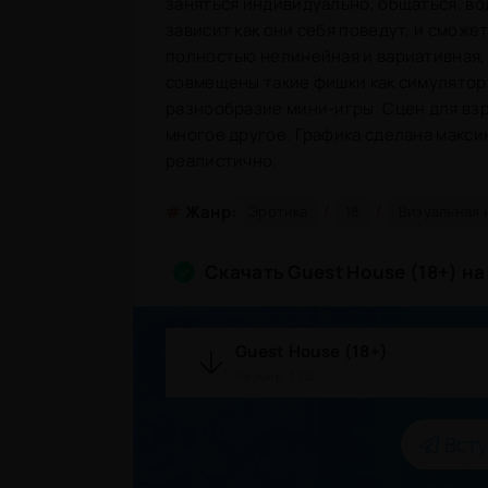
заняться индивидуально, общаться, во
зависит как они себя поведут, и сможет
полностью нелинейная и вариативная, 
совмещены такие фишки как симулятор 
разнообразие мини-игры. Сцен для взр
многое другое. Графика сделана макси
реалистично.
/
/
#
Жанр:
Эротика
18
Визуальная 
Скачать Guest House (18+) н
Guest House (18+)
Размер: 1 Gb
Всту