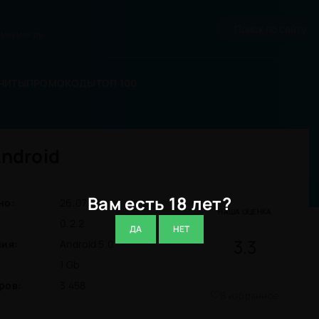
миум игры.
ЧИТЫ
ПРОМОКОДЫ
ТОП 100
Android
Вам есть 18 лет?
но:
26.07.26
НАША ОЦЕНКА
0.2.2
ДА
НЕТ
3.3
ния:
Android 5.0
1 Gb
ров:
3 458
В избранное