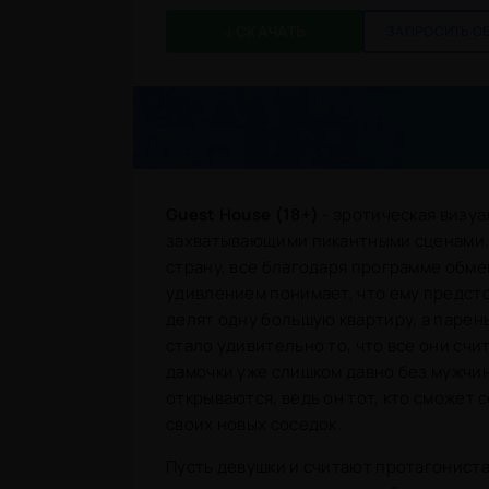
СКАЧАТЬ
ЗАПРОСИТЬ О
Guest House (18+)
- эротическая визу
захватывающими пикантными сценами. 
страну, все благодаря программе обмен
удивлением понимает, что ему предст
делят одну большую квартиру, а парен
стало удивительно то, что все они сч
дамочки уже слишком давно без мужчи
открываются, ведь он тот, кто сможет
своих новых соседок.
Пусть девушки и считают протагониста