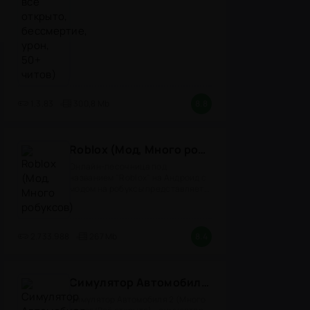
1.3.83
300,8 Mb
8.8
Roblox (Мод, Много робуксов)
Онлайн-песочница под
названием "Roblox" на Андроид с
модом на робуксы представляет
собой
2.733.988
267 Mb
8.4
Симулятор Автомобиля 2 (Мод Много денег/Всё открыто)
Симулятор Автомобиля 2 (Много