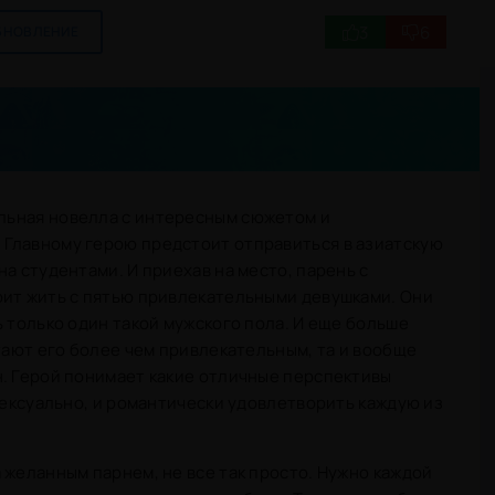
3
6
БНОВЛЕНИЕ
альная новелла с интересным сюжетом и
Главному герою предстоит отправиться в азиатскую
а студентами. И приехав на место, парень с
оит жить с пятью привлекательными девушками. Они
ь только один такой мужского пола. И еще больше
итают его более чем привлекательным, та и вообще
н. Герой понимает какие отличные перспективы
 сексуально, и романтически удовлетворить каждую из
 желанным парнем, не все так просто. Нужно каждой