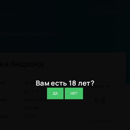
миум игры.
ЧИТЫ
ПРОМОКОДЫ
ТОП 100
8+)
 на Андроид
Вам есть 18 лет?
но:
26.06.26
НАША ОЦЕНКА
Ep. 1-24
ДА
НЕТ
6.9
ния:
Android 5.0
826 Mb
ров:
6 827
В избранное