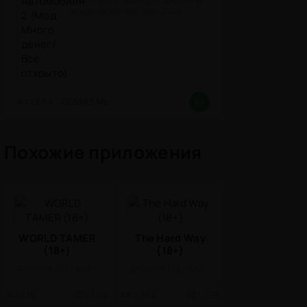
денег/Всё открыто) - симулятор
вождения автомобиля 2026!
(версия
1.63.4
889.5 Mb
8.1
Похожие приложения
WORLD TAMER
The Hard Way
(18+)
(18+)
ЭРОТИКА / 18 / ВИЗУАЛЬНАЯ НОВЕЛЛА
ЭРОТИКА / 18 / КАЗУАЛЬНЫЕ
0.15
1.7 Gb
0.34.2
1.7 Gb