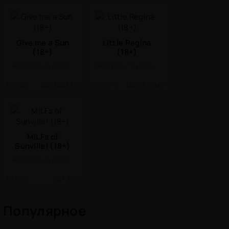
Give me a Sun
Little Regina
(18+)
(18+)
ЭРОТИКА / 18 / ВИЗУАЛЬНАЯ НОВЕЛЛА
ЭРОТИКА / 18 / ВИЗУАЛЬНАЯ НОВЕЛЛА
0.4.5
584.43 Mb
0.43-2
899.74 Mb
MILFs of
Sunville! (18+)
ЭРОТИКА / 18 / ВИЗУАЛЬНАЯ НОВЕЛЛА
6.00
1.6 Gb
Популярное