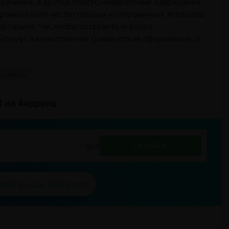
оручение, а другие просто невероятные извращенки
огромное количество пошлых и откровенных эпизодов,
етально, так, чтобы погрузить игрока в
ствует и качественное графическое оформление, а
новелла
) на Андроид
.apk
СКАЧАТЬ
пай в наш Telegram