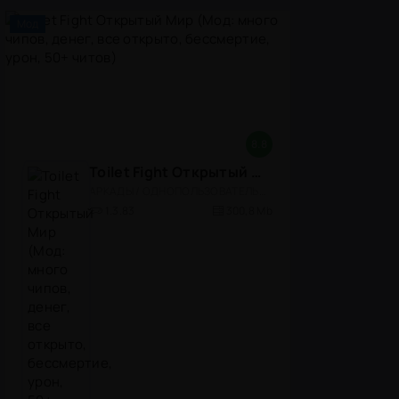
Мод
8.8
Toilet Fight Открытый Мир (Мод: много чипов, денег, все открыто, бессмертие, урон, 50+ читов)
АРКАДЫ / ОДНОПОЛЬЗОВАТЕЛЬСКИЕ / ОФЛАЙН / МОД / РОЛЕВЫЕ / ШУТЕРЫ / ОТКРЫТЫЙ МИР / ВСТРОЕННЫЙ КЕШ / 3D / ЭКШЕНЫ / ТУАЛЕТНЫЕ ВОЙНЫ / ДЛЯ ДЕТЕЙ
1.3.83
300,8 Mb