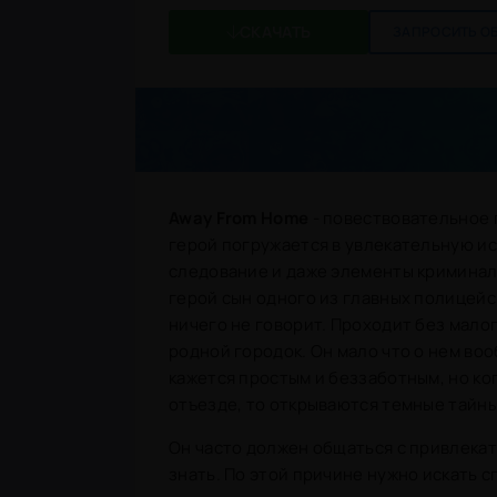
СКАЧАТЬ
ЗАПРОСИТЬ О
Away From Home
- повествовательное 
герой погружается в увлекательную ис
следование и даже элементы криминаль
герой сын одного из главных полицейс
ничего не говорит. Проходит без малог
родной городок. Он мало что о нем воо
кажется простым и беззаботным, но ко
отъезде, то открываются темные тайны
Он часто должен общаться с привлекат
знать. По этой причине нужно искать с