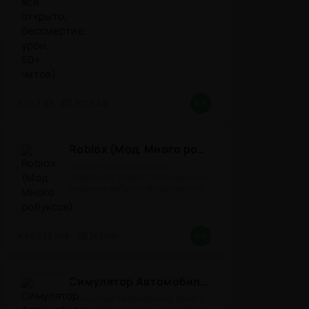
1.3.83
300,8 Mb
8.8
Roblox (Мод, Много робуксов)
Онлайн-песочница под
названием "Roblox" на Андроид с
модом на робуксы представляет
собой
2.733.988
267 Mb
8.4
Симулятор Автомобиля 2 (Мод Много денег/Всё открыто)
Симулятор Автомобиля 2 (Много