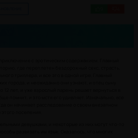
9
4
БНОВЛЕНИЕ
приключение с эротическим содержанием. Главный
торию, где переплетен бездорожный секс, страсть,
ного триллера, и все это в одной игре. Главный
ких города, и неожиданно они узнают, и отец сыну
о 12 лет, и уже взрослый парень решает вернуться в
бще помнит, и это мстя его удивляет. Изначально, все
гда он начинает расследование о своем внезапном
 этого поселения.
ельными девушками, и некоторые из них могут что-то
пособы развязать им язык. Оказалось, что многих