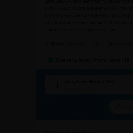
девушкам нужно выполнить какое-то п
и этим надо воспользоваться. В игре 
и они показы максимально подробно и д
происходящее еще больше. Это способ
также звуковое сопровождение.
/
/
#
Жанр:
Эротика
18
Визуальная 
Скачать Away From Home (18+
Away From Home (18+)
Размер: 826 Mb
Всту