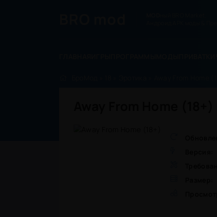
BRO
mod
MOD
ный BRO Market.
Андроид APK моды & Пре
ГЛАВНАЯ
ИГРЫ
ПРОГРАММЫ
МОДЫ
ПРИВАТКИ
БроМод
»
18
»
Эротика
» Away From Home (1
Away From Home (18+)
Обновле
Версия:
Требова
Размер:
Просмот