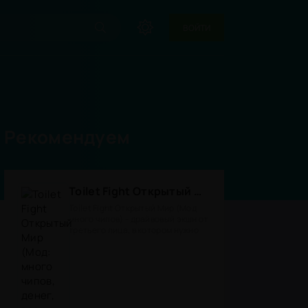
ВОЙТИ
Рекомендуем
Toilet Fight Открытый Мир (Мод: много чипов, денег, все открыто, бессмертие, урон, 50+ читов)
Toilet Fight Открытый Мир (Мод
много чипов) - драйвовый экшн от
третьего лица, в котором нужно