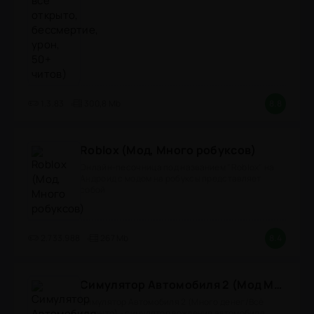
1.3.83
300,8 Mb
8.8
Roblox (Мод, Много робуксов)
Онлайн-песочница под названием "Roblox" на
Андроид с модом на робуксы представляет
собой
2.733.988
267 Mb
8.4
Симулятор Автомобиля 2 (Мод Много денег/Всё открыто)
Симулятор Автомобиля 2 (Много денег/Всё
открыто) - симулятор вождения автомобиля