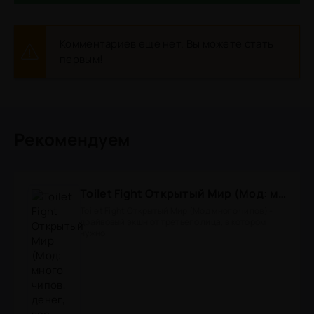
Комментариев еще нет. Вы можете стать
первым!
Рекомендуем
Toilet Fight Открытый Мир (Мод: много чипов, денег, все открыто, бессмертие, урон, 50+ читов)
Toilet Fight Открытый Мир (Мод много чипов) -
драйвовый экшн от третьего лица, в котором
нужно