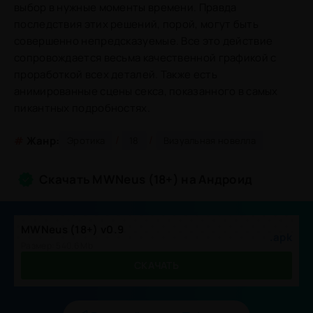
выбор в нужные моменты времени. Правда
последствия этих решений, порой, могут быть
совершенно непредсказуемые. Все это действие
сопровождается весьма качественной графикой с
проработкой всех деталей. Также есть
анимированные сцены секса, показанного в самых
пикантных подробностях.
/
/
#
Жанр:
Эротика
18
Визуальная новелла
Скачать MWNeus (18+) на Андроид
MWNeus (18+) v0.9
.apk
Размер: 540.6 Mb
СКАЧАТЬ