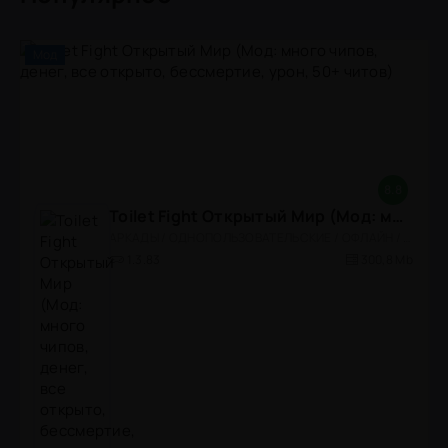
Мод
8.8
Toilet Fight Открытый Мир (Мод: много чипов, денег, все открыто, бессмертие, урон, 50+ читов)
АРКАДЫ / ОДНОПОЛЬЗОВАТЕЛЬСКИЕ / ОФЛАЙН / МОД / РОЛЕВЫЕ / ШУТЕРЫ / ОТКРЫТЫЙ МИР / ВСТРОЕННЫЙ КЕШ / 3D / ЭКШЕНЫ / ТУАЛЕТНЫЕ ВОЙНЫ / ДЛЯ ДЕТЕЙ
1.3.83
300,8 Mb