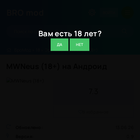
BRO
mod
ВОЙТИ
Вам есть 18 лет?
ДА
НЕТ
БроМод
»
18
»
Эротика
» MWNeus (18+)
MWNeus (18+) на Андроид
7.3
В избранное
Обновлено:
13.06.26
Версия:
0.9