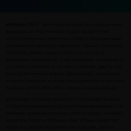
MWNeus (18+)
- эротическая новелла с насыщенным
визуальным наполнением. Акцент делается на
непредсказуемый пикантный сюжет с откровенными
сценами сексуального характера. Главный герой жил
спокойно, думал только о себе и ни на что не
жаловался. Казалось бы, у него есть все, что нужно, и
нет ничего лишнего. И тут мать начинает давить, что
пора бы ей нянчить внуков. Протагонист неохотно с
этим соглашается, и теперь ему нужно найти мать его
будущих детей. Это, мягко говоря, та еще задачка.
Молодому человеку предстоит использовать самые
изобретательные способы соблазнения девушек. Он
побывает в разных локациях своего города, и сможет
испытать страсть, любовь и секс. Игроку предстоит
помогать своему персонажу в его задаче, делать