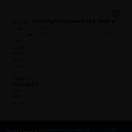
8.8
Toilet Fight Открытый Мир (Мод: много чипов, денег, все открыто, бессмертие, урон, 50+ читов)
АРКАДЫ / ОДНОПОЛЬЗОВАТЕЛЬСКИЕ / ОФЛАЙН / МОД / РОЛЕВЫЕ / ШУТЕРЫ / ОТКРЫТЫЙ МИР / ВСТРОЕННЫЙ КЕШ / 3D / ЭКШЕНЫ / ТУАЛЕТНЫЕ ВОЙНЫ / ДЛЯ ДЕТЕЙ
1.3.83
300,8 Mb
Скачивай любимые игры
и приложения для