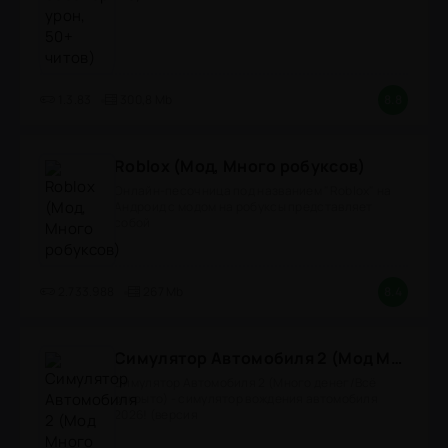
1.3.83
300,8 Mb
8.8
Roblox (Мод, Много робуксов)
Онлайн-песочница под названием "Roblox" на
Андроид с модом на робуксы представляет
собой
2.733.988
267 Mb
8.4
Симулятор Автомобиля 2 (Мод Много денег/Всё открыто)
Симулятор Автомобиля 2 (Много денег/Всё
открыто) - симулятор вождения автомобиля
2026! (версия