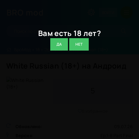
BRO
mod
ВОЙТИ
Вам есть 18 лет?
ДА
НЕТ
БроМод
»
18
»
Эротика
» White Russian (18+)
White Russian (18+) на Андроид
5
В избранное
Обновлено:
09.07.26
Версия:
Ep.1-8 Part Final