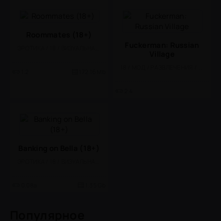
Roommates (18+)
Fuckerman: Russian
ЭРОТИКА / 18 / ВИЗУАЛЬНАЯ НОВЕЛЛА
Village
18 / МОД / РАЗВЛЕЧЕНИЯ / ВЕСЁЛАЯ / СИМУЛЯТОРЫ / ВИЗУАЛЬНАЯ НОВЕЛЛА / ОФЛАЙН / ОДНОПОЛЬЗОВАТЕЛЬСКИЕ / ВСТРОЕННЫЙ КЕШ
1.2
172.16 Mb
2.4
Banking on Bella (18+)
ЭРОТИКА / 18 / ВИЗУАЛЬНАЯ НОВЕЛЛА
0.08a
1.35 Gb
Популярное