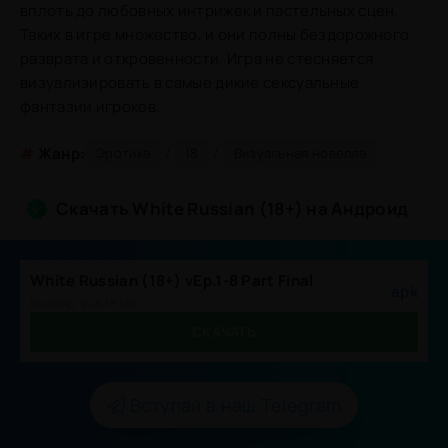
вплоть до любовных интрижек и пастельных сцен.
Таких в игре множество, и они полны бездорожного
разврата и откровенности. Игра не стесняется
визуализировать в самые дикие сексуальные
фантазии игроков.
/
/
#
Жанр:
Эротика
18
Визуальная новелла
Скачать White Russian (18+) на Андроид
White Russian (18+) vEp.1-8 Part Final
.apk
Размер: 945.18 Mb
СКАЧАТЬ
Вступай в наш Telegram