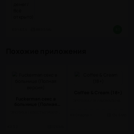
1.63.4
889.5 Mb
8.1
Похожие приложения
Coffee & Cream (18+)
Fuckerman секс в
ЭРОТИКА / 18 / ВИЗУАЛЬНАЯ НОВЕЛЛА
больнице (Полная
версия)
ЭРОТИКА / КВЕСТЫ / POINT & CLICK / 18 / ОДНОПОЛЬЗОВАТЕЛЬСКИЕ / АНОНСЫ
Chapter 1
124.6 Mb
3.2
126 Mb