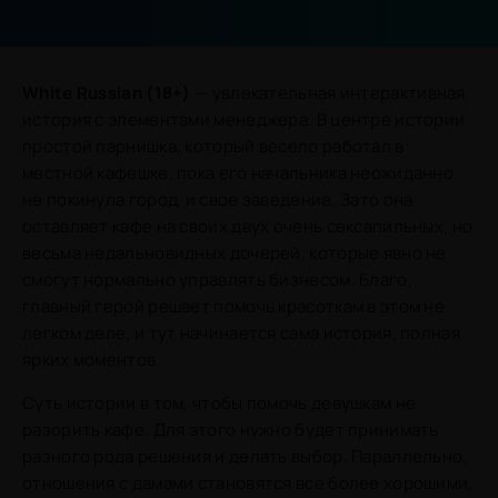
White Russian (18+)
— увлекательная интерактивная
история с элементами менеджера. В центре истории
простой парнишка, который весело работал в
местной кафешке, пока его начальника неожиданно
не покинула город, и свое заведение. Зато она
оставляет кафе на своих двух очень сексапильных, но
весьма недальновидных дочерей, которые явно не
смогут нормально управлять бизнесом. Благо,
главный герой решает помочь красоткам в этом не
легком деле, и тут начинается сама история, полная
ярких моментов.
Суть истории в том, чтобы помочь девушкам не
разорить кафе. Для этого нужно будет принимать
разного рода решения и делать выбор. Параллельно,
отношения с дамами становятся все более хорошими,