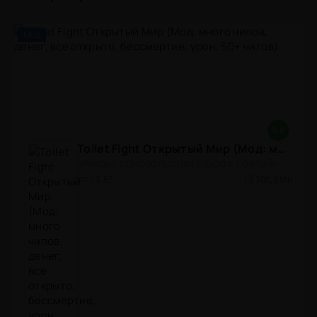
Мод
8.8
Toilet Fight Открытый Мир (Мод: много чипов, денег, все открыто, бессмертие, урон, 50+ читов)
АРКАДЫ / ОДНОПОЛЬЗОВАТЕЛЬСКИЕ / ОФЛАЙН / МОД / РОЛЕВЫЕ / ШУТЕРЫ / ОТКРЫТЫЙ МИР / ВСТРОЕННЫЙ КЕШ / 3D / ЭКШЕНЫ / ТУАЛЕТНЫЕ ВОЙНЫ / ДЛЯ ДЕТЕЙ
1.3.83
300,8 Mb