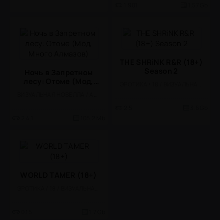
1.901
1.57 Gb
THE SHRiNK R&R (18+)
Season 2
Ночь в Запретном
лесу: Отоме (Мод,
ЭРОТИКА / 18 / ВИЗУАЛЬНАЯ НОВЕЛЛА
Много Алмазов)
ВИЗУАЛЬНАЯ НОВЕЛЛА / АНИМЕ / СИМУЛЯТОРЫ / СИМУЛЯТОРЫ ЖИЗНИ / РОМАНТИЧЕСКИЕ ЗНАКОМСТВА / ЗНАКОМСТВА / КАЗУАЛЬНЫЕ / ОДНОПОЛЬЗОВАТЕЛЬСКИЕ / СТИЛИЗАЦИЯ / МОД / ВСТРОЕННЫЙ КЕШ
2.5
3.6 Gb
2.4.1
105.2 Mb
WORLD TAMER (18+)
ЭРОТИКА / 18 / ВИЗУАЛЬНАЯ НОВЕЛЛА
0.15
1.7 Gb