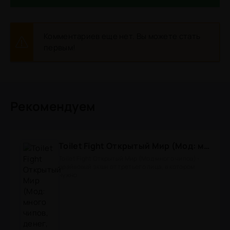
Комментариев еще нет. Вы можете стать
первым!
Рекомендуем
Toilet Fight Открытый Мир (Мод: много чипов, денег, все открыто, бессмертие, урон, 50+ читов)
Toilet Fight Открытый Мир (Мод много чипов) -
драйвовый экшн от третьего лица, в котором
нужно