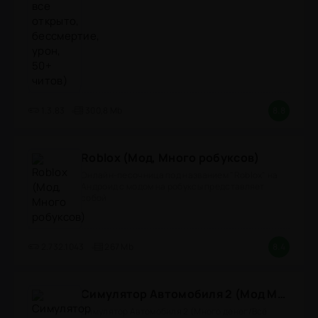
1.3.83
300,8 Mb
8.8
Roblox (Мод, Много робуксов)
Онлайн-песочница под названием "Roblox" на
Андроид с модом на робуксы представляет
собой
2.732.1043
267 Mb
8.4
Симулятор Автомобиля 2 (Мод Много денег/Всё открыто)
Симулятор Автомобиля 2 (Много денег/Всё