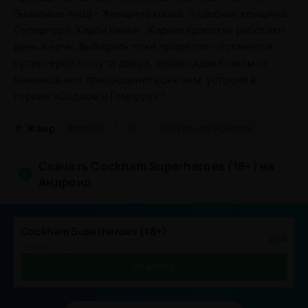
Знакомые лица – Женщина кошка, Чудесная женщина,
Супергерл, Харли Квинн. Жаркие красотки работают
день и ночь. Выбирать тоже придется – останется
супергерой на пути добра, освобождая Кокхэм от
маньяков или присоединиться к ним, устроив в
городе «Соддом и Гоморру»?
/
/
#
Жанр:
Эротика
18
Визуальная новелла
Скачать Cockham Superheroes (18+) на
Андроид
Cockham Superheroes (18+)
.apk
Размер: 1.63 Gb
СКАЧАТЬ