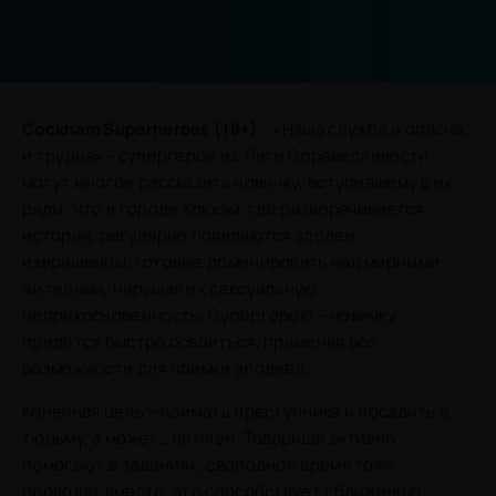
Cockham Superheroes (18+)
- «Наша служба и опасна,
и трудна» - супергерои из Лиги Справедливости
могут многое рассказать новичку, вступившему в их
ряды. Что в городе Кокхэм, где разворачивается
история, регулярно появляются злодеи –
извращенцы, готовые доминировать над мирными
жителями, нарушая их сексуальную
неприкосновенность. Супергерою – новичку
придется быстро освоиться, применяя все
возможности для поимки злодеев.
Конечная цель – поймать преступника и посадить в
тюрьму, а может… на член. Товарищи активно
помогают в заданиях, свободное время тоже
проводят вместе, это способствует сближению.