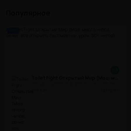
Популярное
Мод
8.8
Toilet Fight Открытый Мир (Мод: много чипов, денег, все открыто, бессмертие, урон, 50+ читов)
АРКАДЫ / ОДНОПОЛЬЗОВАТЕЛЬСКИЕ / ОФЛАЙН / МОД / РОЛЕВЫЕ / ШУТЕРЫ / ОТКРЫТЫЙ МИР / ВСТРОЕННЫЙ КЕШ / 3D / ЭКШЕНЫ / ТУАЛЕТНЫЕ ВОЙНЫ / ДЛЯ ДЕТЕЙ
1.3.83
300,8 Mb