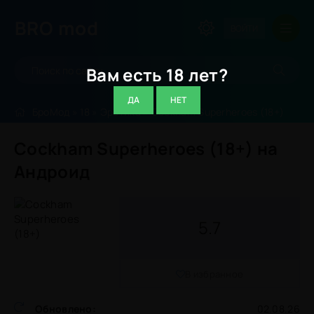
BRO
mod
ВОЙТИ
Вам есть 18 лет?
ДА
НЕТ
БроМод
»
18
»
Эротика
» Cockham Superheroes (18+)
Cockham Superheroes (18+) на
Андроид
5.7
В избранное
Обновлено:
02.08.26