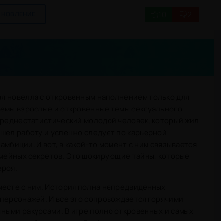
10
2
БНОВЛЕНИЕ
ая новелла с откровенным наполнением только для
темы взрослые и откровенные темы сексуального
 среднестатистический молодой человек, который жил
ашел работу и успешно следует по карьерной
 амбиции. И вот, в какой-то момент с ним связывается
емейных секретов. Это шокирующие тайны, которые
ероя.
месте с ним. История полна непредвиденных
 персонажей. И все это сопровождается горячими
ными ракурсами. В игре полно откровенных и самых