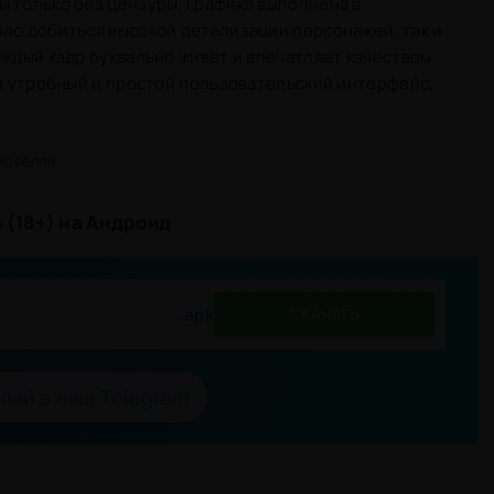
 только без цензуры. Графика выполнена в
ло добиться высокой детализации персонажей, так и
аждый кадр буквально живет и впечатляет качеством
ан утробный и простой пользовательский интерфейс,
новелла
 (18+) на Андроид
.apk
СКАЧАТЬ
пай в наш Telegram