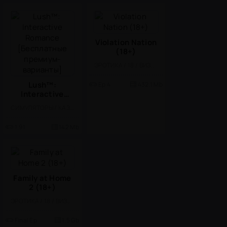
Violation Nation
(18+)
ЭРОТИКА / 18 / ВИЗУАЛЬНАЯ НОВЕЛЛА
Lush™:
Ep 4
432.1 Mb
Interactive
Romance
СИМУЛЯТОРЫ / КАЗУАЛЬНЫЕ / ФЭНТЕЗИ / ВИЗУАЛЬНАЯ НОВЕЛЛА / РОМАНТИЧЕСКИЕ ЗНАКОМСТВА / МОД
[Бесплатные
премиум-
1.91
142 Mb
варианты]
Family at Home
2 (18+)
ЭРОТИКА / 18 / ВИЗУАЛЬНАЯ НОВЕЛЛА
Final Ep
1.5 Gb