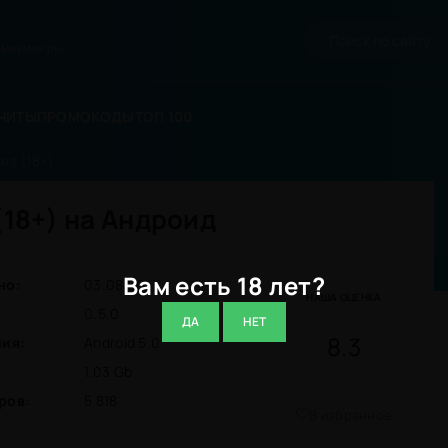
миум игры.
ЧИТЫ
ПРОМОКОДЫ
ТОП 100
es (18+)
(18+) на Андроид
Вам есть 18 лет?
но:
03.08.26
НАША ОЦЕНКА
0.5.0
ДА
НЕТ
8.3
ния:
Android 5.0
1.03 Gb
ров:
5 818
В избранное