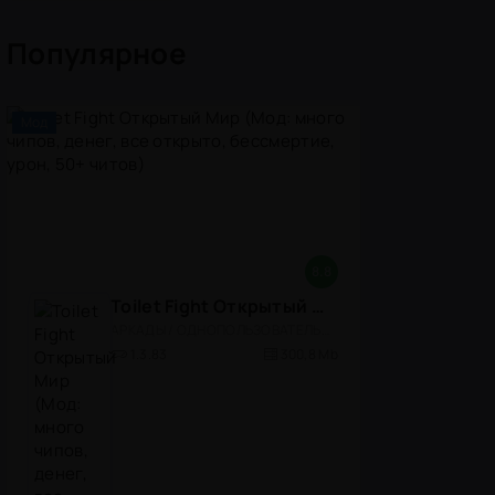
Популярное
Мод
8.8
Toilet Fight Открытый Мир (Мод: много чипов, денег, все открыто, бессмертие, урон, 50+ читов)
АРКАДЫ / ОДНОПОЛЬЗОВАТЕЛЬСКИЕ / ОФЛАЙН / МОД / РОЛЕВЫЕ / ШУТЕРЫ / ОТКРЫТЫЙ МИР / ВСТРОЕННЫЙ КЕШ / 3D / ЭКШЕНЫ / ТУАЛЕТНЫЕ ВОЙНЫ / ДЛЯ ДЕТЕЙ
1.3.83
300,8 Mb