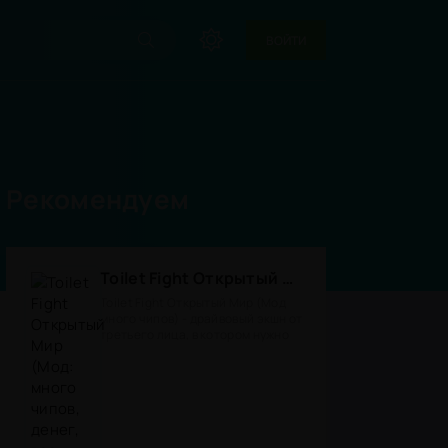
ВОЙТИ
Рекомендуем
Toilet Fight Открытый Мир (Мод: много чипов, денег, все открыто, бессмертие, урон, 50+ читов)
Toilet Fight Открытый Мир (Мод
много чипов) - драйвовый экшн от
третьего лица, в котором нужно