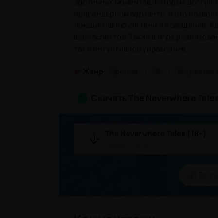
эротичных моментов, которые доступны
пререндерном варианте, и это позволи
локаций, включая тени и освещение. К
всех аспектов. Также в игре реализов
так и интуитивное управление.
/
/
#
Жанр:
Эротика
18
Визуальная 
Скачать The Neverwhere Tales
The Neverwhere Tales (18+)
Размер: 1.03 Gb
Всту