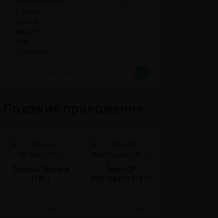
денег/Всё открыто) - симулятор
вождения автомобиля 2026!
(версия
1.63.4
889.5 Mb
8.1
Похожие приложения
Tales of Terrara
Tales Of
(18+)
Androgyny (18+)
ЭРОТИКА / 18 / ВИЗУАЛЬНАЯ НОВЕЛЛА
18 / ВИЗУАЛЬНАЯ НОВЕЛЛА / ЭРОТИКА / БОЛЬШАЯ
0.3.6
911.1 Mb
0.3.41.4
1,5 Gb