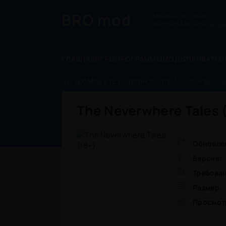
BRO
mod
MOD
ный BRO Market.
Андроид APK моды & Пре
ГЛАВНАЯ
ИГРЫ
ПРОГРАММЫ
МОДЫ
ПРИВАТКИ
БроМод
»
18
»
Эротика
» The Neverwhere Tal
The Neverwhere Tales 
Обновле
Версия:
Требова
Размер:
Просмот