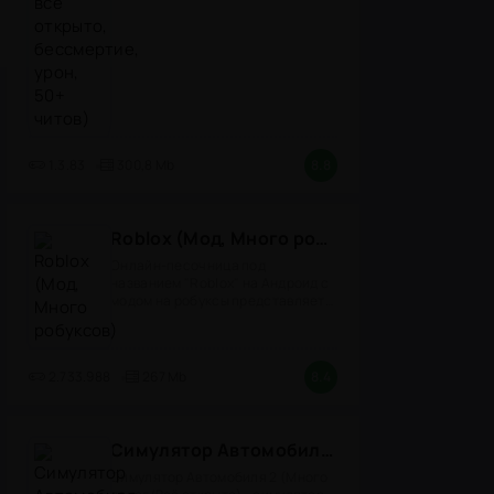
1.3.83
300,8 Mb
8.8
Roblox (Мод, Много робуксов)
Онлайн-песочница под
названием "Roblox" на Андроид с
модом на робуксы представляет
собой
2.733.988
267 Mb
8.4
Симулятор Автомобиля 2 (Мод Много денег/Всё открыто)
Симулятор Автомобиля 2 (Много