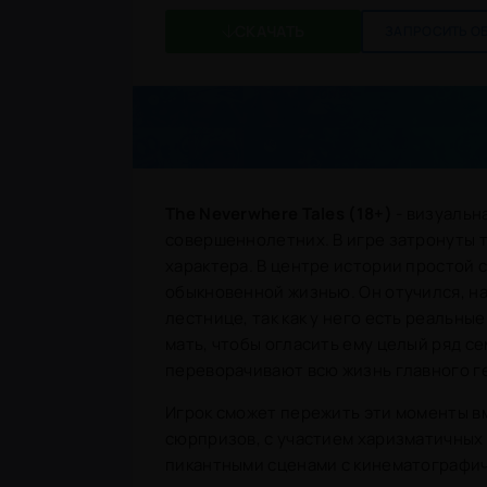
СКАЧАТЬ
ЗАПРОСИТЬ О
The Neverwhere Tales (18+)
- визуальн
совершеннолетних. В игре затронуты 
характера. В центре истории простой
обыкновенной жизнью. Он отучился, н
лестнице, так как у него есть реальные
мать, чтобы огласить ему целый ряд с
переворачивают всю жизнь главного г
Игрок сможет пережить эти моменты в
сюрпризов, с участием харизматичных
пикантными сценами с кинематографич