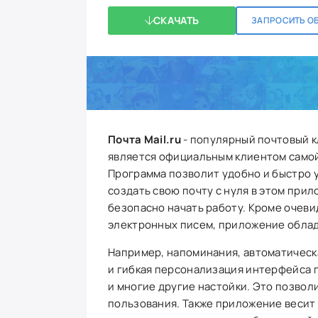
СКАЧАТЬ
ЗАПРОСИТЬ О
Почта Mail.ru
- популярный почтовый к
является официальным клиентом самой
Программа позволит удобно и быстро 
создать свою почту с нуля в этом при
безопасно начать работу. Кроме очеви
электронных писем, приложение облад
Например, напоминания, автоматическа
и гибкая персонализация интерфейса 
и многие другие настойки. Это позвол
пользования. Также приложение весит