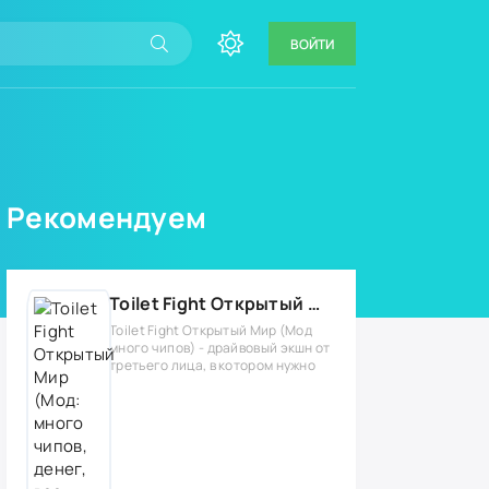
ВОЙТИ
Рекомендуем
Toilet Fight Открытый Мир (Мод: много чипов, денег, все открыто, бессмертие, урон, 50+ читов)
Toilet Fight Открытый Мир (Мод
много чипов) - драйвовый экшн от
третьего лица, в котором нужно