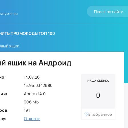
миум игры.
ЧИТЫ
ПРОМОКОДЫ
ТОП 100
товый ящик
ый ящик на Андроид
но:
14.07.26
НАША ОЦЕНКА
15.95.0.142680
0
ния:
Android 4.0
306 Mb
ров:
191
В избранное
lay:
Открыть