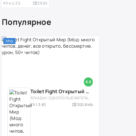
4.4.3.5
39.65
Популярное
Мод
8.8
Toilet Fight Открытый Мир (Мод: много чипов, денег, все открыто, бессмертие, урон, 50+ читов)
АРКАДЫ / ОДНОПОЛЬЗОВАТЕЛЬСКИЕ / ОФЛАЙН / МОД / РОЛЕВЫЕ / ШУТЕРЫ / ОТКРЫТЫЙ МИР / ВСТРОЕННЫЙ КЕШ / 3D / ЭКШЕНЫ / ТУАЛЕТНЫЕ ВОЙНЫ / ДЛЯ ДЕТЕЙ
1.3.83
300,8 Mb