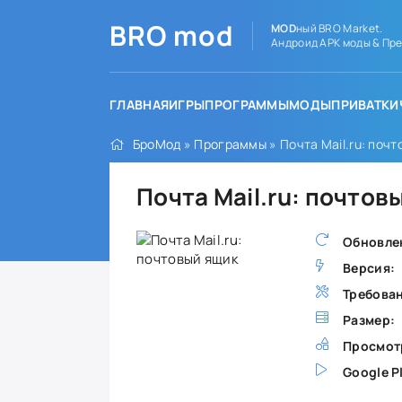
BRO
mod
MOD
ный BRO Market.
Андроид APK моды & Пре
ГЛАВНАЯ
ИГРЫ
ПРОГРАММЫ
МОДЫ
ПРИВАТКИ
БроМод
»
Программы
» Почта Mail.ru: поч
Почта Mail.ru: почтов
Обновле
Версия:
Требова
Размер:
Просмот
Google P