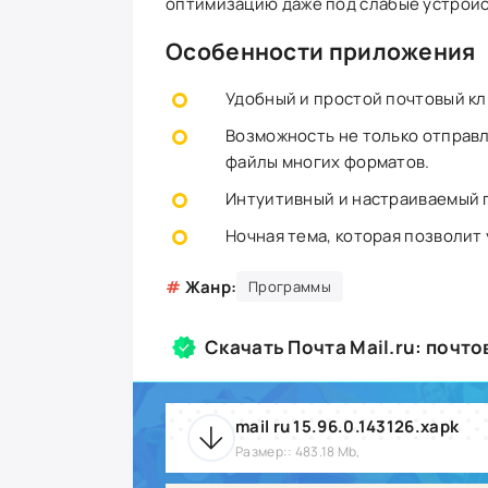
оптимизацию даже под слабые устройст
Особенности приложения
Удобный и простой почтовый к
Возможность не только отправл
файлы многих форматов.
Интуитивный и настраиваемый 
Ночная тема, которая позволит 
#
Жанр:
Программы
Скачать Почта Mail.ru: почт
mail ru 15.96.0.143126.xapk
Размер:: 483.18 Mb,