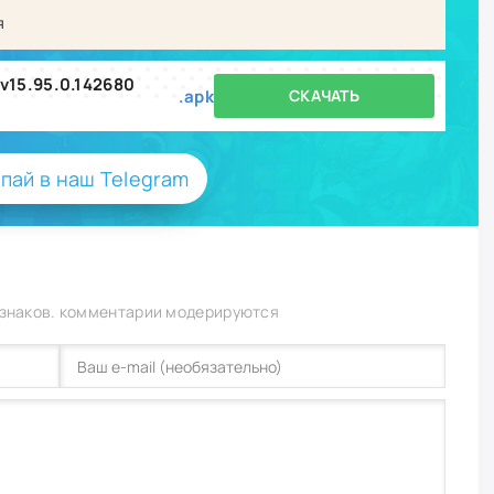
я
 v15.95.0.142680
.apk
СКАЧАТЬ
пай в наш Telegram
 знаков. комментарии модерируются