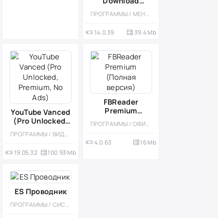
Download
Manager &
ПРОГРАММЫ / МЕНЕДЖЕРЫ ЗАГРУЗОК
Torrent
downloader
14.0.39
39.4 Mb
(Мод,
Unlocked)
FBReader
Premium
YouTube Vanced
(Полная
(Pro Unlocked,
ПРОГРАММЫ / ОФИС / ЧИТАЛКИ / МОД
версия)
Premium, No
ПРОГРАММЫ / ВИДЕОПЛЕЕРЫ
Ads)
4.0.63
16 Mb
19.05.32
100.93 Mb
ES Проводник
ПРОГРАММЫ / СИСТЕМНЫЕ / ФАЙЛОВЫЕ МЕНЕДЖЕРЫ