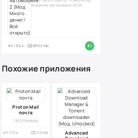
денег/Всё открыто) - симулятор
вождения автомобиля 2026!
(версия
1.63.4
889.5 Mb
8.1
Похожие приложения
Proton Mail
почта
ПРОГРАММЫ
Advanced
7.10.4
132 Mb