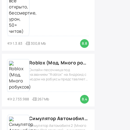
1.3.83
300,8 Mb
8.8
Roblox (Мод, Много робуксов)
Онлайн-песочница под
названием "Roblox" на Андроид с
модом на робуксы представляет
собой
2.733.988
267 Mb
8.4
Симулятор Автомобиля 2 (Мод Много денег/Всё открыто)
Симулятор Автомобиля 2 (Много