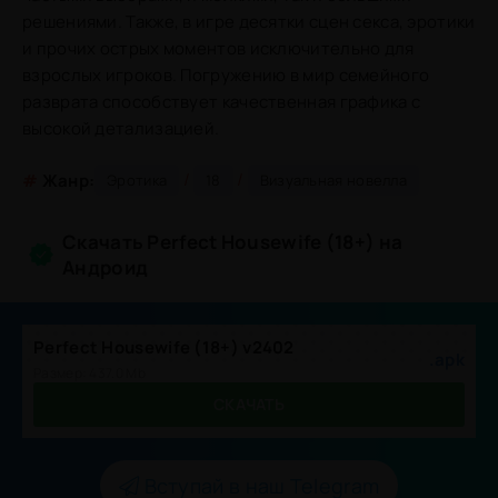
решениями. Также, в игре десятки сцен секса, эротики
и прочих острых моментов исключительно для
взрослых игроков. Погружению в мир семейного
разврата способствует качественная графика с
высокой детализацией.
/
/
#
Жанр:
Эротика
18
Визуальная новелла
Скачать Perfect Housewife (18+) на
Андроид
Perfect Housewife (18+) v2402
.apk
Размер: 437.0 Mb
СКАЧАТЬ
Вступай в наш Telegram