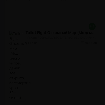
8.8
Toilet Fight Открытый Мир (Мод: много чипов, денег, все открыто, бессмертие, урон, 50+ читов)
АРКАДЫ / ОДНОПОЛЬЗОВАТЕЛЬСКИЕ / ОФЛАЙН / МОД / РОЛЕВЫЕ / ШУТЕРЫ / ОТКРЫТЫЙ МИР / ВСТРОЕННЫЙ КЕШ / 3D / ЭКШЕНЫ / ТУАЛЕТНЫЕ ВОЙНЫ / ДЛЯ ДЕТЕЙ
1.3.83
300,8 Mb