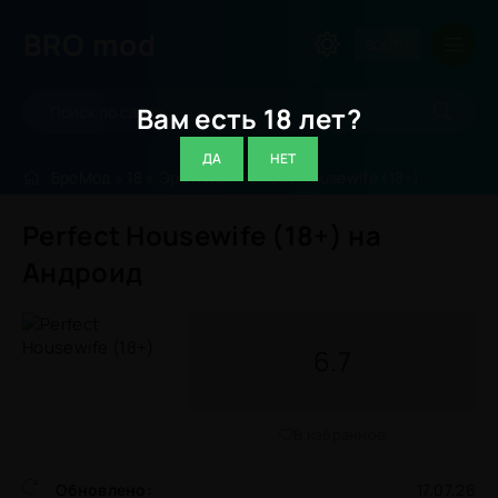
BRO
mod
ВОЙТИ
Вам есть 18 лет?
ДА
НЕТ
БроМод
»
18
»
Эротика
» Perfect Housewife (18+)
Perfect Housewife (18+) на
Андроид
6.7
В избранное
Обновлено:
17.07.26