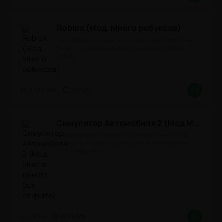
Roblox (Мод, Много робуксов)
Онлайн-песочница под названием "Roblox" на
Андроид с модом на робуксы представляет
собой
2.733.988
267 Mb
8.4
Симулятор Автомобиля 2 (Мод Много денег/Всё открыто)
Симулятор Автомобиля 2 (Много денег/Всё
открыто) - симулятор вождения автомобиля
2026! (версия
1.63.4
889.5 Mb
8.1