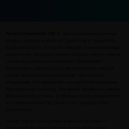
Perfect Housewife (18+)
- эротический визуальный
роман с увлекательной историей, так и грамотной
подачей сюжета. История поведает о семейной паре
средних лет, которые решают открыть новую главу в
своих сексуальных отношениях. Они решают
попробовать разного рода эксперименты, иногда
самые неожиданные и рисковые, так и вполне
обыденные. И со временем, к их эротическим играм
присоединяется сосед. Это может привести к самым
разным последствиям, особенно, когда оказывается,
что жена начинает встречаться с соседом и без
своего мужа.
Сюжет строится по разветвленной системе с
частыми выборами, и мелкими, так и большими