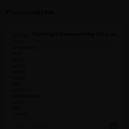
Рекомендуем
Toilet Fight Открытый Мир (Мод: много чипов, денег, все открыто, бессмертие, урон, 50+ читов)
Toilet Fight Открытый Мир (Мод много чипов) -
драйвовый экшн от третьего лица, в котором
нужно
1.3.83
300,8 Mb
8.8