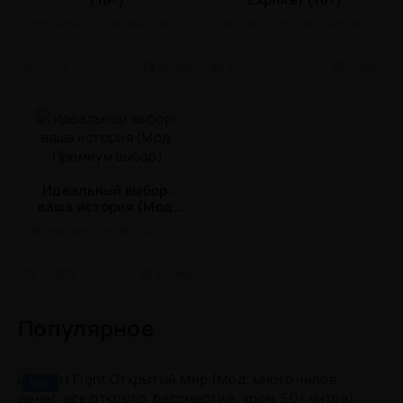
ЭРОТИКА / 18 / ВИЗУАЛЬНАЯ НОВЕЛЛА
ЭРОТИКА / 18 / ВИЗУАЛЬНАЯ НОВЕЛЛА
0.210
707 Mb
0.4
170 Mb
Идеальный выбор:
ваша история (Мод,
Премиум выбор)
ВИЗУАЛЬНАЯ НОВЕЛЛА / СИМУЛЯТОРЫ / ОДНОПОЛЬЗОВАТЕЛЬСКИЕ / ОФЛАЙН / СТИЛИЗАЦИЯ / МОД
1.99978
90.1 Mb
Популярное
Мод