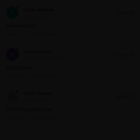
Гость Максим
Г
Да
1
Нет
0
30 марта 2026 10:55
Скачать игру
Ответить
Цитировать
Xxxxxx ccccc
X
Да
0
Нет
0
21 апреля 2026 09:44
Игра скачат
Ответить
Цитировать
Гость Роман
Да
0
Нет
0
6 июля 2026 21:36
hax30to@gmail.com
Ответить
Цитировать