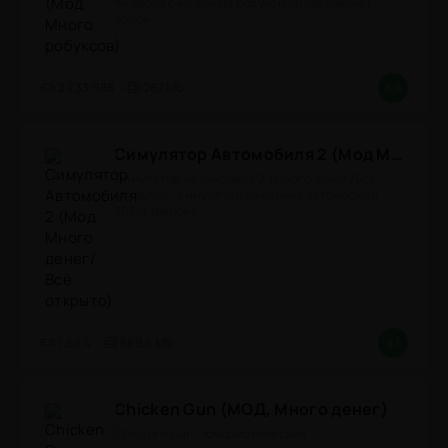
Андроид с модом на робуксы представляет
собой
2.733.988
267 Mb
8.4
Симулятор Автомобиля 2 (Мод Много денег/Всё открыто)
Симулятор Автомобиля 2 (Много денег/Всё
открыто) - симулятор вождения автомобиля
2026! (версия
1.63.4
889.5 Mb
8.1
Chicken Gun (МОД, Много денег)
Chickens Gun - юмористический