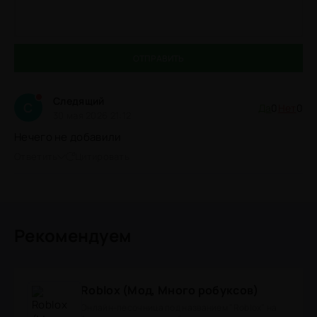
ОТПРАВИТЬ
Следящий
С
Да
0
Нет
0
30 мая 2026 21:12
Нечего не добавили
Ответить
Цитировать
Рекомендуем
Roblox (Мод, Много робуксов)
Онлайн-песочница под названием "Roblox" на