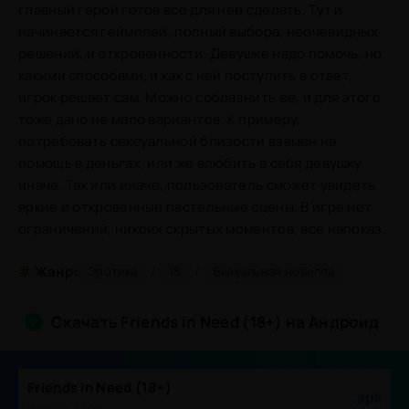
главный герой готов все для нее сделать. Тут и
начинается геймплей, полный выбора, неочевидных
решений, и откровенности. Девушке надо помочь, но
какими способами, и как с ней поступить в ответ,
игрок решает сам. Можно соблазнить ее, и для этого
тоже дано не мало вариантов. К примеру,
потребовать сексуальной близости взамен на
помощь в деньгах, или же влюбить в себя девушку
иначе. Так или иначе, пользователь сможет увидеть
яркие и откровенные пастельные сцены. В игре нет
ограничений, никоих скрытых моментов, все напоказ.
/
/
#
Жанр:
Эротика
18
Визуальная новелла
Скачать Friends in Need (18+) на Андроид
Friends in Need (18+)
.apk
Размер: 1.1 Gb