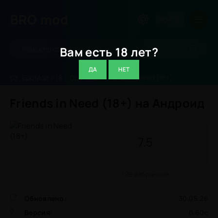
BRO
mod
ВОЙТИ
Вам есть 18 лет?
ДА
НЕТ
БроМод
»
18
»
Эротика
» Friends in Need (18+)
Friends in Need (18+) на Андроид
7.5
В избранное
Обновлено:
30.05.26
Версия:
0.60c