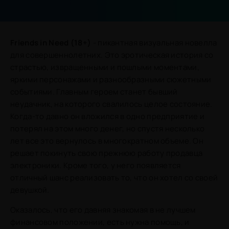
Friends in Need (18+)
- пикантная визуальная новелла
для совершеннолетних. Это эротическая история со
страстью, извращенными и пошлыми моментами,
яркими персонажами и разнообразными сюжетными
событиями. Главным героем станет бывший
неудачник, на которого свалилось целое состояние.
Когда-то давно он вложился в одно предприятие и
потерял на этом много денег, но спустя несколько
лет все это вернулось в многократном объеме. Он
решает покинуть свою прежнюю работу продавца
электроники. Кроме того, у него появляется
отличный шанс реализовать то, что он хотел со своей
девушкой.
Оказалось, что его давняя знакомая в не лучшем
финансовом положении, есть нужна помощь, и