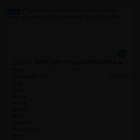
Мод
8.8
Toilet Fight Открытый Мир (Мод: много чипов, денег, все открыто, бессмертие, урон, 50+ читов)
АРКАДЫ / ОДНОПОЛЬЗОВАТЕЛЬСКИЕ / ОФЛАЙН / МОД / РОЛЕВЫЕ / ШУТЕРЫ / ОТКРЫТЫЙ МИР / ВСТРОЕННЫЙ КЕШ / 3D / ЭКШЕНЫ / ТУАЛЕТНЫЕ ВОЙНЫ / ДЛЯ ДЕТЕЙ
1.3.83
300,8 Mb