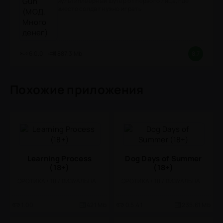
мультиплеерный шутер от первого лица, где
вместо солдат нужно играть
6.0.0
887.3 Mb
8.7
Похожие приложения
Learning Process
Dog Days of Summer
(18+)
(18+)
ЭРОТИКА / 18 / ВИЗУАЛЬНАЯ НОВЕЛЛА
ЭРОТИКА / 18 / ВИЗУАЛЬНАЯ НОВЕЛЛА
1.00
421 Mb
0.5.4.1
235.61 Mb