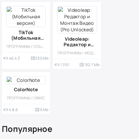
TikTok
(Мобильная
Videoleap:
версия)
Редактор и
ПРОГРАММЫ / СОЦИАЛЬНЫЕ
Монтаж Видео
ПРОГРАММЫ / МОД / ВИДЕОПЛЕЕРЫ
(Pro Unlocked)
46.4.3
530 Mb
1.39.1
152.7 Mb
ColorNote
ПРОГРАММЫ / ОФИС
4.8.6
5 Mb
Популярное