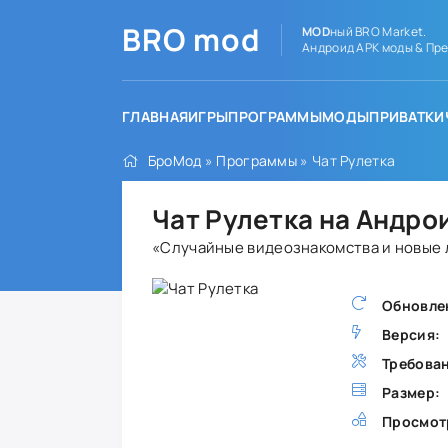
BRO
mod
MOD
ный BRO Market.
Андроид APK моды & Пре
ГЛАВНАЯ
ИГРЫ
ПРОГРАММЫ
МОДЫ
ПРИВАТКИ
БроМод
»
Программы
» Чат Рулетка
Чат Рулетка на Андро
«Случайные видеознакомства и новые 
Обновле
Версия:
Требова
Размер:
Просмот