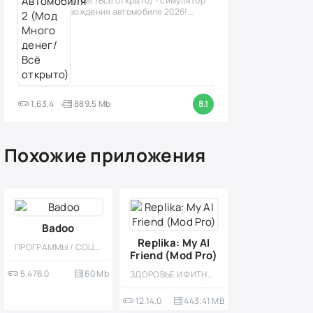
денег/Всё открыто) - симулятор
вождения автомобиля 2026!
(версия
1.63.4
889.5 Mb
8.1
Похожие приложения
Badoo
Replika: My AI
ПРОГРАММЫ / СОЦИАЛЬНЫЕ
Friend (Mod Pro)
5.476.0
60 Mb
ЗДОРОВЬЕ И ФИТНЕС / ПРОГРАММЫ
12.14.0
443.41 MB