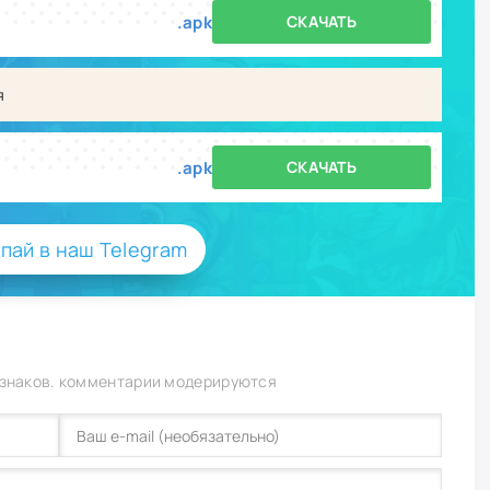
.apk
СКАЧАТЬ
я
.apk
СКАЧАТЬ
пай в наш Telegram
 знаков. комментарии модерируются