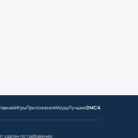
лавная
Игры
Приложения
Моды
Лучшие
DMCA
ет удален по требованию