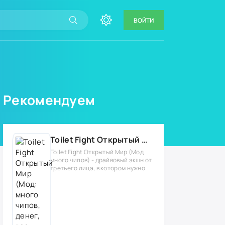
ВОЙТИ
Рекомендуем
Toilet Fight Открытый Мир (Мод: много чипов, денег, все открыто, бессмертие, урон, 50+ читов)
Toilet Fight Открытый Мир (Мод
много чипов) - драйвовый экшн от
третьего лица, в котором нужно