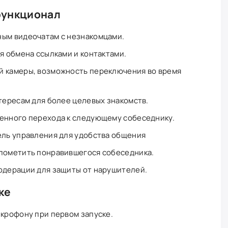
функционал
ным видеочатам с незнакомцами.
я обмена ссылками и контактами.
й камеры, возможность переключения во время
нтересам для более целевых знакомств.
венного перехода к следующему собеседнику.
ель управления для удобства общения
 пометить понравившегося собеседника.
одерации для защиты от нарушителей.
ке
икрофону при первом запуске.