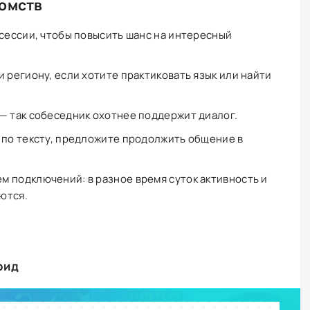
комств
 сессии, чтобы повысить шанс на интересный
 региону, если хотите практиковать язык или найти
— так собеседник охотнее поддержит диалог.
 по тексту, предложите продолжить общение в
 подключений: в разное время суток активность и
ются.
оид