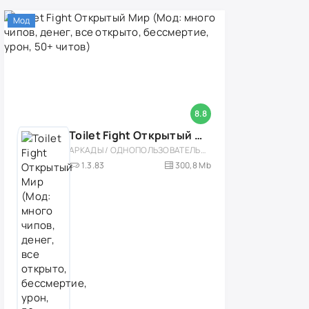
Мод
8.8
Toilet Fight Открытый Мир (Мод: много чипов, денег, все открыто, бессмертие, урон, 50+ читов)
АРКАДЫ / ОДНОПОЛЬЗОВАТЕЛЬСКИЕ / ОФЛАЙН / МОД / РОЛЕВЫЕ / ШУТЕРЫ / ОТКРЫТЫЙ МИР / ВСТРОЕННЫЙ КЕШ / 3D / ЭКШЕНЫ / ТУАЛЕТНЫЕ ВОЙНЫ / ДЛЯ ДЕТЕЙ
1.3.83
300,8 Mb