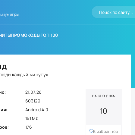
миум игры.
ЧИТЫ
ПРОМОКОДЫ
ТОП 100
ид
люди каждый минуту»
но:
21.07.26
НАША ОЦЕНКА
603129
10
ния:
Android 4.0
151 Mb
ров:
176
В избранное