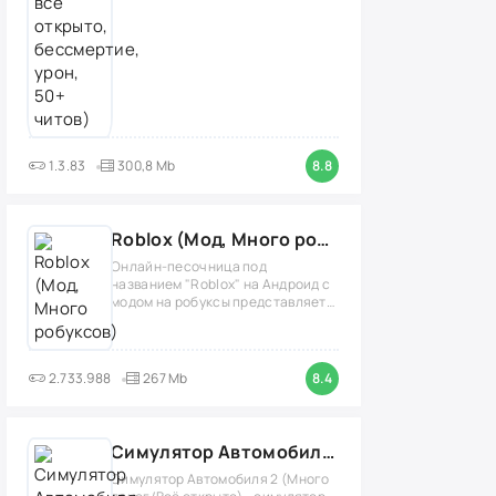
1.3.83
300,8 Mb
8.8
Roblox (Мод, Много робуксов)
Онлайн-песочница под
названием "Roblox" на Андроид с
модом на робуксы представляет
собой
2.733.988
267 Mb
8.4
Симулятор Автомобиля 2 (Мод Много денег/Всё открыто)
Симулятор Автомобиля 2 (Много