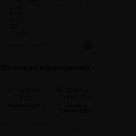
денег/Всё открыто) - симулятор
вождения автомобиля 2026!
(версия
1.63.4
889.5 Mb
8.1
Похожие приложения
Our Home (18+)
Succubus
Summon (18+)
ЭРОТИКА / 18 / ВИЗУАЛЬНАЯ НОВЕЛЛА
ЭРОТИКА / 18 / ВИЗУАЛЬНАЯ НОВЕЛЛА
2.19.2
885.8 Mb
1.1
224.42 Mb