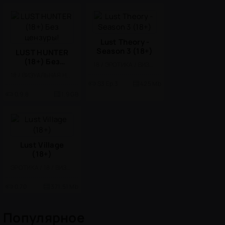
Lust Theory -
Season 3 (18+)
LUST HUNTER
(18+) Без
18 / ЭРОТИКА / ВИЗУАЛЬНАЯ НОВЕЛЛА
цензуры!
18 / ВИЗУАЛЬНАЯ НОВЕЛЛА / ЭРОТИКА / БОЛЬШАЯ
S3 Ep.3
425 Mb
0.9.8
1.9 GB
Lust Village
(18+)
ЭРОТИКА / 18 / ВИЗУАЛЬНАЯ НОВЕЛЛА
0.70
371.51 Mb
Популярное