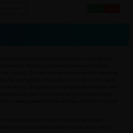
14
3
БНОВЛЕНИЕ
изуальная новелла, которая обеспечит историю для
ра поведает интересную фэнтезийную историю о
стоит играть. Это верховное демоническое существо
аконец ему удалось покинуть свою клетку. Это было
ник на Землю. Он вселился в прекрасное женское тело
 уникальны странствия среди простых людей. Игра
рат и даже драматические мотивы, и все это в одной
ия, разнообразные задания, мини-игры и много
диалоги, а также разные другие сцены могут быть