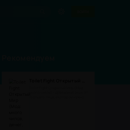
ВОЙТИ
Рекомендуем
Toilet Fight Открытый Мир (Мод: много чипов, денег, все открыто, бессмертие, урон, 50+ читов)
Toilet Fight Открытый Мир (Мод
много чипов) - драйвовый экшн от
третьего лица, в котором нужно