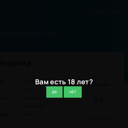
миум игры.
ЧИТЫ
ПРОМОКОДЫ
ТОП 100
а Андроид
Вам есть 18 лет?
но:
02.07.26
НАША ОЦЕНКА
0.34
ДА
НЕТ
8.2
ния:
Android 5.0
946.46 Mb
ров:
6 019
В избранное