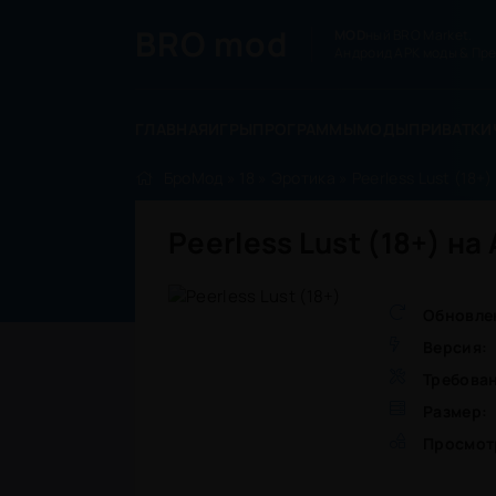
BRO
mod
MOD
ный BRO Market.
Андроид APK моды & Пре
ГЛАВНАЯ
ИГРЫ
ПРОГРАММЫ
МОДЫ
ПРИВАТКИ
БроМод
»
18
»
Эротика
» Peerless Lust (18+)
Peerless Lust (18+) н
Обновле
Версия:
Требова
Размер:
Просмот