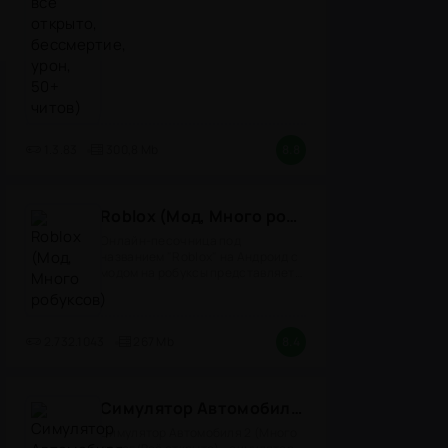
1.3.83
300,8 Mb
8.8
Roblox (Мод, Много робуксов)
Онлайн-песочница под
названием "Roblox" на Андроид с
модом на робуксы представляет
собой
2.732.1043
267 Mb
8.4
Симулятор Автомобиля 2 (Мод Много денег/Всё открыто)
Симулятор Автомобиля 2 (Много