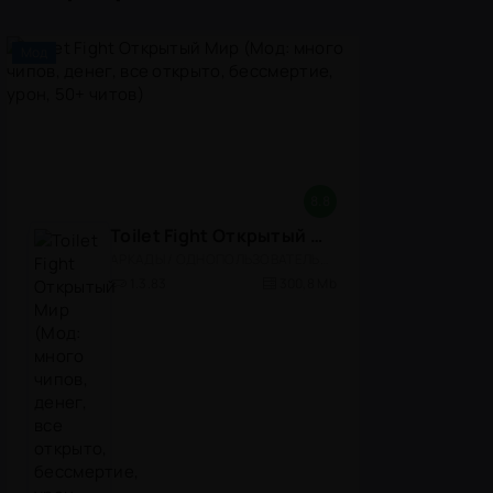
Мод
8.8
Toilet Fight Открытый Мир (Мод: много чипов, денег, все открыто, бессмертие, урон, 50+ читов)
АРКАДЫ / ОДНОПОЛЬЗОВАТЕЛЬСКИЕ / ОФЛАЙН / МОД / РОЛЕВЫЕ / ШУТЕРЫ / ОТКРЫТЫЙ МИР / ВСТРОЕННЫЙ КЕШ / 3D / ЭКШЕНЫ / ТУАЛЕТНЫЕ ВОЙНЫ / ДЛЯ ДЕТЕЙ
1.3.83
300,8 Mb