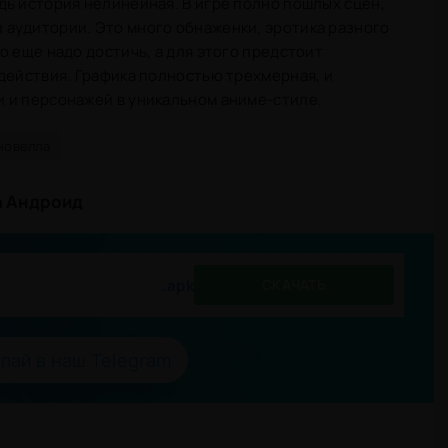
ь история нелинейная. В игре полно пошлых сцен,
аудитории. Это много обнаженки, эротика разного
о еще надо достичь, а для этого предстоит
действия. Графика полностью трехмерная, и
 и персонажей в уникальном аниме-стиле.
новелла
на Андроид
.apk
СКАЧАТЬ
пай в наш Telegram