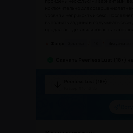
пройдены несколькими вариантами, вед
исключительно для совершеннолетней 
уровня и неприкрытый секс. Последнег
выполнять задания и обдумывать свои 
предлагает детализированные локации
/
/
#
Жанр:
Эротика
18
Визуальная 
Скачать Peerless Lust (18+) 
Peerless Lust (18+)
Размер: 946.46 Mb
Всту