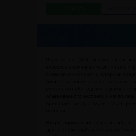
СКАЧАТЬ
ЗАПРОСИТЬ О
Peerless Lust (18+) - увлекательная в
взрослых с наличием пошлых сцен. Иг
главе демонов похоти, которыми пред
было в заточении многие тысячи лет, н
сложно, но побег удался, и демон про
обыкновенного человека, и начал свои
предложит юмор, страсть, похоть, разв
истории.
В игре открыты уровни для исследован
другого геймплейного контента. И все 