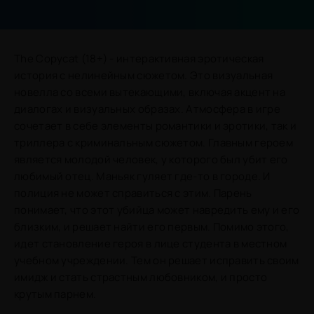
The Copycat (18+) - интерактивная эротическая
история с нелинейным сюжетом. Это визуальная
новелла со всеми вытекающими, включая акцент на
диалогах и визуальных образах. Атмосфера в игре
сочетает в себе элементы романтики и эротики, так и
триллера с криминальным сюжетом. Главным героем
является молодой человек, у которого был убит его
любимый отец. Маньяк гуляет где-то в городе. И
полиция не может справиться с этим. Парень
понимает, что этот убийца может навредить ему и его
близким, и решает найти его первым. Помимо этого,
идет становление героя в лице студента в местном
учебном учреждении. Тем он решает исправить своим
имидж и стать страстным любовником, и просто
крутым парнем.