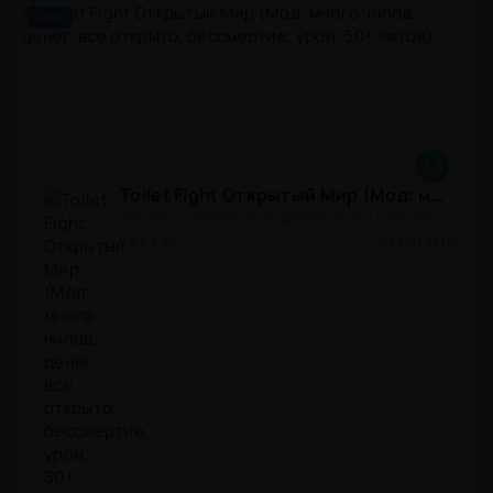
Мод
8.8
Toilet Fight Открытый Мир (Мод: много чипов, денег, все открыто, бессмертие, урон, 50+ читов)
АРКАДЫ / ОДНОПОЛЬЗОВАТЕЛЬСКИЕ / ОФЛАЙН / МОД / РОЛЕВЫЕ / ШУТЕРЫ / ОТКРЫТЫЙ МИР / ВСТРОЕННЫЙ КЕШ / 3D / ЭКШЕНЫ / ТУАЛЕТНЫЕ ВОЙНЫ / ДЛЯ ДЕТЕЙ
1.3.83
300,8 Mb