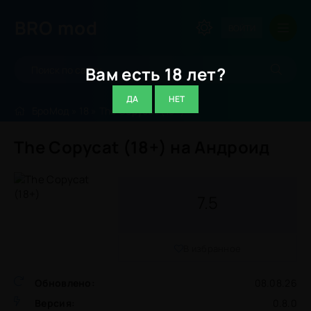
BRO
mod
ВОЙТИ
Вам есть 18 лет?
ДА
НЕТ
БроМод
»
18
» The Copycat (18+)
The Copycat (18+) на Андроид
7.5
В избранное
Обновлено:
08.08.26
Версия:
0.8.0