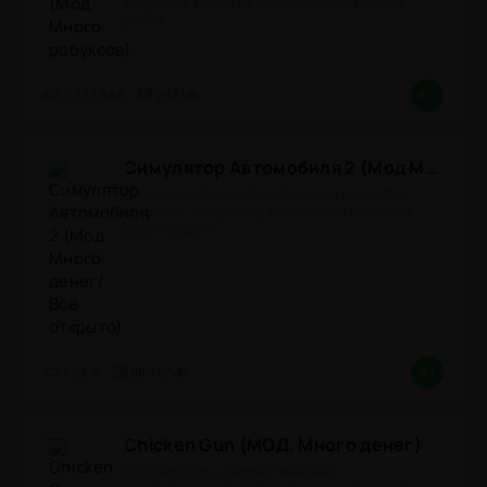
Андроид с модом на робуксы представляет
собой
2.733.988
267 Mb
8.4
Симулятор Автомобиля 2 (Мод Много денег/Всё открыто)
Симулятор Автомобиля 2 (Много денег/Всё
открыто) - симулятор вождения автомобиля
2026! (версия
1.63.4
889.5 Mb
8.1
Chicken Gun (МОД, Много денег)
Chickens Gun - юмористический