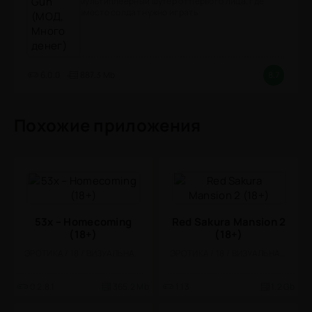
мультиплеерный шутер от первого лица, где
вместо солдат нужно играть
6.0.0
887.3 Mb
8.7
Похожие приложения
53x – Homecoming
Red Sakura Mansion 2
(18+)
(18+)
ЭРОТИКА / 18 / ВИЗУАЛЬНАЯ НОВЕЛЛА
ЭРОТИКА / 18 / ВИЗУАЛЬНАЯ НОВЕЛЛА
0.2.8.1
365.2 Mb
1.13
1.2 Gb