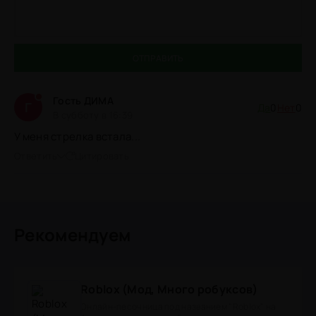
ОТПРАВИТЬ
Гость ДИМА
Г
Да
0
Нет
0
В субботу в 16:39
У меня стрелка встала...
Ответить
Цитировать
Рекомендуем
Roblox (Мод, Много робуксов)
Онлайн-песочница под названием "Roblox" на