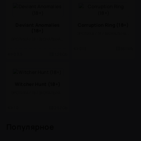
Deviant Anomalies
Corruption Ring (18+)
(18+)
ЭРОТИКА / 18 / ВИЗУАЛЬНАЯ НОВЕЛЛА / КАЗУАЛЬНЫЕ / СТИЛИЗАЦИЯ / ОДНОПОЛЬЗОВАТЕЛЬСКИЕ
ЭРОТИКА / 18 / ВИЗУАЛЬНАЯ НОВЕЛЛА
0.13
661 Mb
0.9.5
1.26 Gb
Witcher Hunt (18+)
ЭРОТИКА / 18 / ВИЗУАЛЬНАЯ НОВЕЛЛА
1.0
2.57 Gb
Популярное