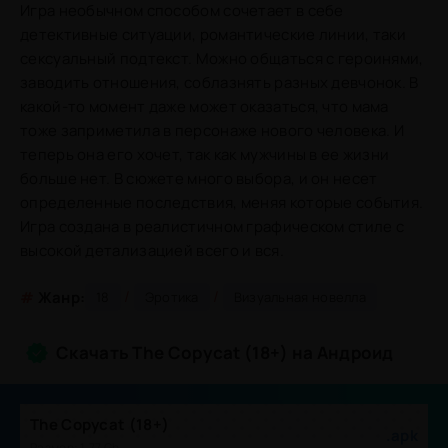
Игра необычном способом сочетает в себе
детективные ситуации, романтические линии, таки
сексуальный подтекст. Можно общаться с героинями,
заводить отношения, соблазнять разных девчонок. В
какой-то момент даже может оказаться, что мама
тоже заприметила в персонаже нового человека. И
теперь она его хочет, так как мужчины в ее жизни
больше нет. В сюжете много выбора, и он несет
определенные последствия, меняя которые события.
Игра создана в реалистичном графическом стиле с
высокой детализацией всего и вся.
/
/
#
Жанр:
18
Эротика
Визуальная новелла
Скачать The Copycat (18+) на Андроид
The Copycat (18+)
.apk
Размер: 1.77 Gb