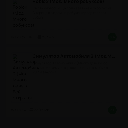
Roblox (Мод, Много робуксов)
Онлайн-песочница под названием "Roblox" на
Андроид с модом на робуксы представляет
собой
2.732.1043
267 Mb
8.4
Симулятор Автомобиля 2 (Мод Много денег/Всё открыто)
Симулятор Автомобиля 2 (Много денег/Всё
открыто) - симулятор вождения автомобиля
2026! (версия
1.63.4
889.5 Mb
8.1