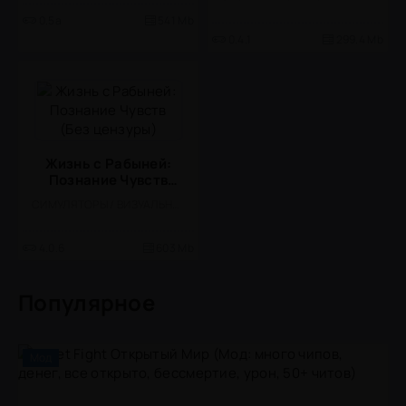
0.5a
541 Mb
0.4.1
299.4 Mb
Жизнь с Рабыней:
Познание Чувств
(Без цензуры)
СИМУЛЯТОРЫ / ВИЗУАЛЬНАЯ НОВЕЛЛА / ОДНОПОЛЬЗОВАТЕЛЬСКИЕ / АНИМЕ / 18 / ВСТРОЕННЫЙ КЕШ
4.0.6
603 Mb
Популярное
Мод