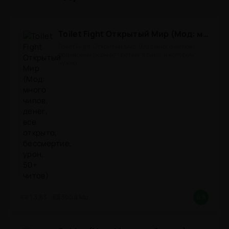
Toilet Fight Открытый Мир (Мод: много чипов, денег, все открыто, бессмертие, урон, 50+ читов)
Toilet Fight Открытый Мир (Мод много чипов) -
драйвовый экшн от третьего лица, в котором
нужно
1.3.83
300,8 Mb
8.8