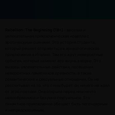
Rebellion: The Beginning (18+)
- веселая и
увлекательная приключенческая новелла с
эротическими сценами. Это история студента,
который решает отправиться в археологическое
приключение в Италию. Там его ждут невероятные
события, которые изменят его жизнь в корне. Это
вызовы, увлекательные действия, посещения
невероятных памятников древности, а также
романтические и сексуальные отношения. Он не
рассчитывал на то, что с ним будет, он ничего не ждал
от этой поездки. Она открыла перед ним нечто
невообразимое и безумно сексуальное. Его
пикантное приключение обещает быть легендарным
и непредсказуемым.