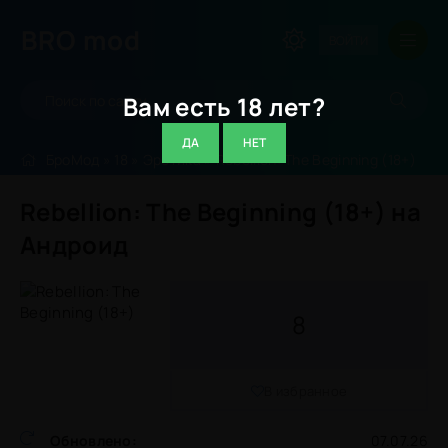
BRO
mod
ВОЙТИ
Вам есть 18 лет?
ДА
НЕТ
БроМод
»
18
»
Эротика
» Rebellion: The Beginning (18+)
Rebellion: The Beginning (18+) на
Андроид
8
В избранное
Обновлено:
07.07.26