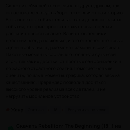
Сюжет и геймплей тесно связаны друг с другом, так
как основа всего тут выборе, а это влияет на историю.
Есть сюжетные обязательные, так и дополнительные
события, которые просто покажут новые сцены и
расширят повествование. Вариантов реплик и
действий всегда несколько, и это откровенные новые
сцены и события, и даже может изменить сам финал.
Пикетные моменты составляют основу и суть всей
игры, так как их десятки, от простых сен обнаженки и
до жаркого страстного соития. Помогает больше
оценить, пошлые моменты, графика, которая весьма
качественная. Пререндер позволил добиться
высокого уровня реализма всех деталей, и не
нагрузить мобильное устройство.
/
/
#
Жанр:
Эротика
18
Визуальная новелла
Скачать Rebellion: The Beginning (18+) на