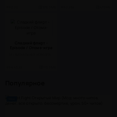
0.20
976.5 Mb
0.26a
475 Mb
Сладкий флирт -
Episode / Отомэ-игра
18 / ВИЗУАЛЬНАЯ НОВЕЛЛА / КВЕСТЫ / ОДНОПОЛЬЗОВАТЕЛЬСКИЕ / РОМАНТИЧЕСКИЕ ЗНАКОМСТВА / ЗНАКОМСТВА / СИМУЛЯТОРЫ ЖИЗНИ / СИМУЛЯТОРЫ / МАЛЕНЬКАЯ / ВСТРОЕННЫЙ КЕШ
4.45.22
113.5 Mb
Популярное
Мод