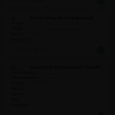
1.3.83
300,8 Mb
8.8
Roblox (Мод, Много робуксов)
Онлайн-песочница под названием "Roblox" на
Андроид с модом на робуксы представляет
собой
2.732.1043
267 Mb
8.4
Симулятор Автомобиля 2 (Мод Много денег/Всё открыто)
Симулятор Автомобиля 2 (Много денег/Всё
открыто) - симулятор вождения автомобиля
2026! (версия