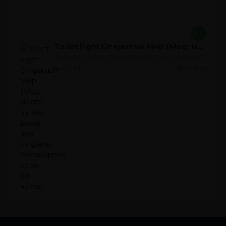
8.8
Toilet Fight Открытый Мир (Мод: много чипов, денег, все открыто, бессмертие, урон, 50+ читов)
АРКАДЫ / ОДНОПОЛЬЗОВАТЕЛЬСКИЕ / ОФЛАЙН / МОД / РОЛЕВЫЕ / ШУТЕРЫ / ОТКРЫТЫЙ МИР / ВСТРОЕННЫЙ КЕШ / 3D / ЭКШЕНЫ / ТУАЛЕТНЫЕ ВОЙНЫ / ДЛЯ ДЕТЕЙ
1.3.83
300,8 Mb