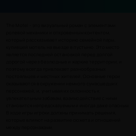
The Motel - это визуальный роман с элементами
ролевой механики и откровенным контентом,
который рассказывает историю семейной пары,
купившей мотель на въезде в пустыню. Это место
является последней остановкой перед долгой
дорогой через безлюдные и жаркие территории, и
поэтому всегда привлекает разнообразных
постояльцев и местных жителей. Основные герои
оказываются в окружении немного сумасшедших
персонажей, и, учитывая их склонность к
увлекательным забавам, взаимодействие с ними
становится непредсказуемым и иногда даже опасным.
В ходе игры игроки должны принимать решения,
которые влияют на развитие сюжета и отношений
между персонажами.