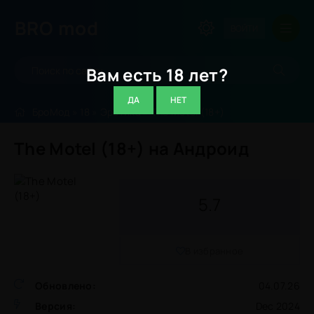
BRO
mod
ВОЙТИ
Вам есть 18 лет?
ДА
НЕТ
БроМод
»
18
»
Эротика
» The Motel (18+)
The Motel (18+) на Андроид
5.7
В избранное
Обновлено:
04.07.26
Версия:
Dec 2024