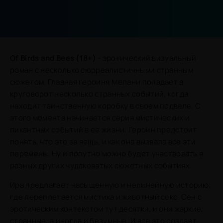
Of Birds and Bees (18+)
- эротический визуальный
роман с несколько сюрреалистичными странным
сюжетом. Главная героиня Мелани попадает в
круговорот несколько странных событий, когда
находит таинственную коробку в своем подвале. С
этого момента начинается серия мистических и
пикантных событий в ее жизни. Героин предстоит
понять, что это за вещь, и как она вызвала все эти
перемены. Ну и попутно можно будет участвовать в
разных других чудаковатых сюжетных событиях.
Ира предлагает насыщенную и нелинейную историю,
где переплетается мистика и животный секс. Сен с
эротическим контекстом тут десятки, и они жаркие,
странные, а иногда и безумные. И все это создает