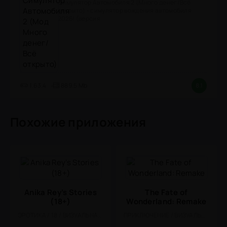
Симулятор Автомобиля 2 (Много денег/Всё
открыто) - симулятор вождения автомобиля
2026! (версия
1.63.4
889.5 Mb
8.1
Похожие приложения
Anika Rey’s Stories
The Fate of
(18+)
Wonderland: Remake
ЭРОТИКА / 18 / ВИЗУАЛЬНАЯ НОВЕЛЛА
ПРИКЛЮЧЕНИЕ / ВИЗУАЛЬНАЯ НОВЕЛЛА / КАЗУАЛЬНЫЕ / ОДНОПОЛЬЗОВАТЕЛЬСКИЕ / СТИЛИЗАЦИЯ / АНИМЕ / ОФЛАЙН / ВСТРОЕННЫЙ КЕШ / МАЛЕНЬКАЯ