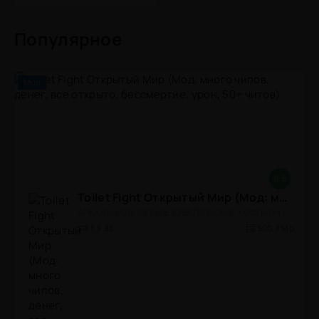
Популярное
Мод
8.8
Toilet Fight Открытый Мир (Мод: много чипов, денег, все открыто, бессмертие, урон, 50+ читов)
АРКАДЫ / ОДНОПОЛЬЗОВАТЕЛЬСКИЕ / ОФЛАЙН / МОД / РОЛЕВЫЕ / ШУТЕРЫ / ОТКРЫТЫЙ МИР / ВСТРОЕННЫЙ КЕШ / 3D / ЭКШЕНЫ / ТУАЛЕТНЫЕ ВОЙНЫ / ДЛЯ ДЕТЕЙ
1.3.83
300,8 Mb