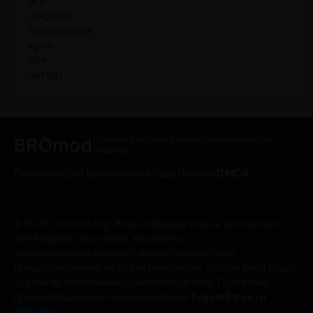
BROmod
Скачивай любимые игры
и приложения для
андроид
Главная
Игры
Приложения
Моды
Лучшие
DMCA
© 2025 "Bromod.org" Ваши любимые игры и приложения
для Андроид. Все права защищены.
Администрация не несет ответственности за
предоставленные на сайте материалы. Любой файл будет
удален по требованию правообладателя. Претензии
правообладателей принимаются на
Evgenr3@ya.ru
.