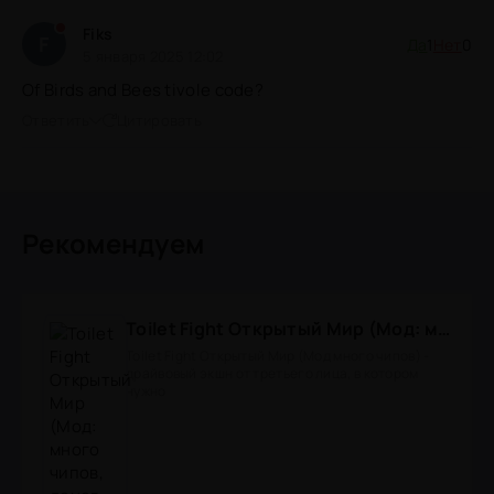
Fiks
F
Да
1
Нет
0
5 января 2025 12:02
Of Birds and Bees tivole code?
Ответить
Цитировать
Рекомендуем
Toilet Fight Открытый Мир (Мод: много чипов, денег, все открыто, бессмертие, урон, 50+ читов)
Toilet Fight Открытый Мир (Мод много чипов) -
драйвовый экшн от третьего лица, в котором
нужно