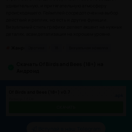
удивительную, и притягательную атмосферу
происходящего. Геймплей сосредоточен на выбор
действий и реплик, но есть и другие функции.
Визуальный стиль графики делает акцент на нужных
деталях, асам детализация на хорошем уровне.
/
/
#
Жанр:
Эротика
18
Визуальная новелла
Скачать Of Birds and Bees (18+) на
Андроид
Of Birds and Bees (18+) v0.7
.apk
Размер: 1.8 Gb
СКАЧАТЬ
Вступай в наш Telegram