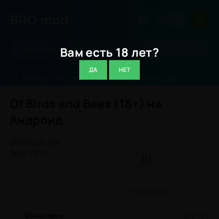
BRO
mod
ВОЙТИ
Вам есть 18 лет?
ДА
НЕТ
БроМод
»
18
»
Эротика
» Of Birds and Bees (18+)
Of Birds and Bees (18+) на
Андроид
10
В избранное
Обновлено:
21.07.26