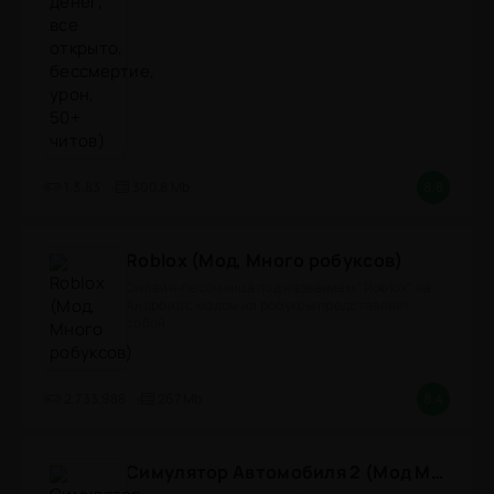
1.3.83
300,8 Mb
8.8
Roblox (Мод, Много робуксов)
Онлайн-песочница под названием "Roblox" на
Андроид с модом на робуксы представляет
собой
2.733.988
267 Mb
8.4
Симулятор Автомобиля 2 (Мод Много денег/Всё открыто)