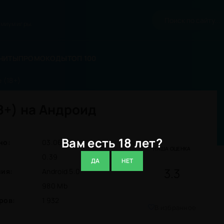
миум игры.
ЧИТЫ
ПРОМОКОДЫ
ТОП 100
 (18+)
18+) на Андроид
Вам есть 18 лет?
но:
03.06.26
НАША ОЦЕНКА
0.39
ДА
НЕТ
3.3
ния:
Android 5.0
980 Mb
ров:
1 932
В избранное