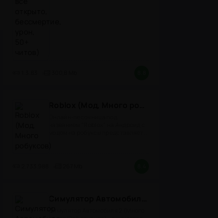
1.3.83
300,8 Mb
8.8
Roblox (Мод, Много робуксов)
Онлайн-песочница под
названием "Roblox" на Андроид с
модом на робуксы представляет
собой
2.733.988
267 Mb
8.4
Симулятор Автомобиля 2 (Мод Много денег/Всё открыто)
Симулятор Автомобиля 2 (Много