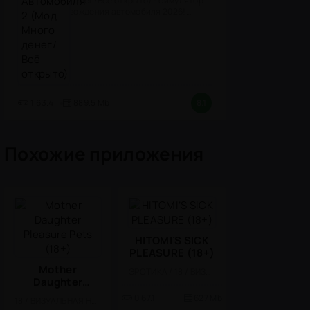
денег/Всё открыто) - симулятор
вождения автомобиля 2026!
(версия
1.63.4
889.5 Mb
8.1
Похожие приложения
HITOMI’S SICK
PLEASURE (18+)
Mother
ЭРОТИКА / 18 / ВИЗУАЛЬНАЯ НОВЕЛЛА
Daughter
Pleasure Pets
0.67.1
627 Mb
18 / ВИЗУАЛЬНАЯ НОВЕЛЛА / МОД
(18+)