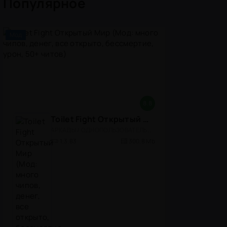
Популярное
Мод
8.8
Toilet Fight Открытый Мир (Мод: много чипов, денег, все открыто, бессмертие, урон, 50+ читов)
АРКАДЫ / ОДНОПОЛЬЗОВАТЕЛЬСКИЕ / ОФЛАЙН / МОД / РОЛЕВЫЕ / ШУТЕРЫ / ОТКРЫТЫЙ МИР / ВСТРОЕННЫЙ КЕШ / 3D / ЭКШЕНЫ / ТУАЛЕТНЫЕ ВОЙНЫ / ДЛЯ ДЕТЕЙ
1.3.83
300,8 Mb