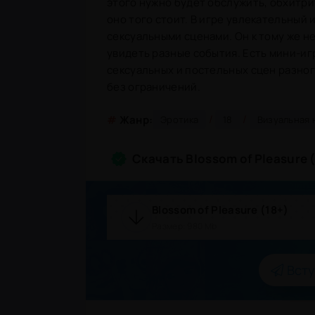
этого нужно будет обслужить, обхитри
оно того стоит. В игре увлекательный
сексуальными сценами. Он к тому же н
увидеть разные события. Есть мини-игр
сексуальных и постельных сцен разног
без ограничений.
/
/
#
Жанр:
Эротика
18
Визуальная 
Скачать Blossom of Pleasure 
Blossom of Pleasure (18+)
Размер: 980 Mb
Всту