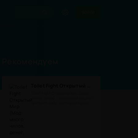
ВОЙТИ
Рекомендуем
Toilet Fight Открытый Мир (Мод: много чипов, денег, все открыто, бессмертие, урон, 50+ читов)
Toilet Fight Открытый Мир (Мод
много чипов) - драйвовый экшн от
третьего лица, в котором нужно