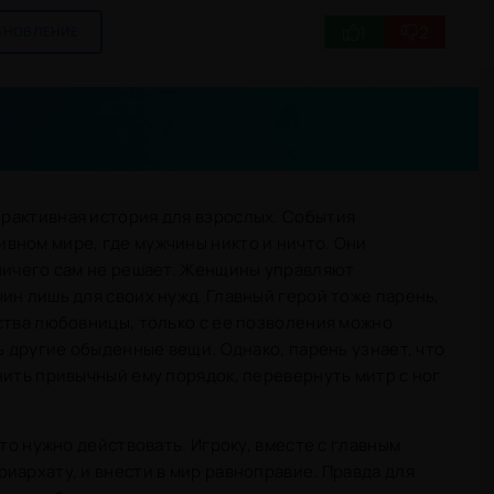
1
2
БНОВЛЕНИЕ
ерактивная история для взрослых. События
вном мире, где мужчины никто и ничто. Они
 ничего сам не решает. Женщины управляют
ин лишь для своих нужд. Главный герой тоже парень,
ства любовницы, только с ее позволения можно
ь другие обыденные вещи. Однако, парень узнает, что
нить привычный ему порядок, перевернуть митр с ног
что нужно действовать. Игроку, вместе с главным
иархату, и внести в мир равноправие. Правда для