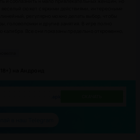
ть и соблазнить н мало привлекательных женщин, но
 и веселый сюжет с яркими действиями, интересными
елинейный, регулярно можно делать выбор, чтобы
ы, головоломки и другие занятия. В игре полно
о калибра. Все они показаны предельно откровенно,
новелла
(18+) на Андроид
.apk
СКАЧАТЬ
пай в наш Telegram