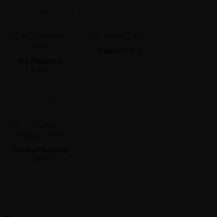
0.4
203.62 Mb
Raven (18+)
My Pleasure
ЭРОТИКА / 18 / ВИЗУАЛЬНАЯ НОВЕЛЛА
(18+)
Segment 5
371 Mb
18 / ВИЗУАЛЬНАЯ НОВЕЛЛА / 3D / ОДНОПОЛЬЗОВАТЕЛЬСКИЕ / ОФЛАЙН / КВЕСТЫ / БОЛЬШАЯ
0.39 Elite
920 Mb
Guilty Pleasure
(18+)
ЭРОТИКА / 18 / ВИЗУАЛЬНАЯ НОВЕЛЛА
0.39
591 Mb