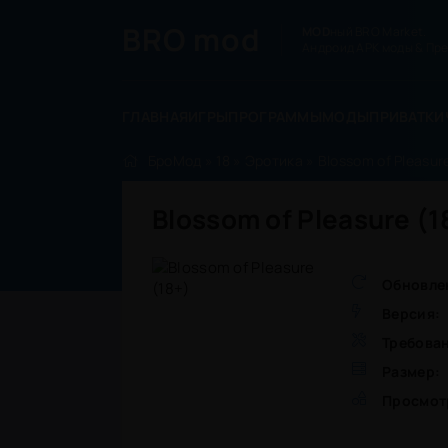
BRO
mod
MOD
ный BRO Market.
Андроид APK моды & Пре
ГЛАВНАЯ
ИГРЫ
ПРОГРАММЫ
МОДЫ
ПРИВАТКИ
БроМод
»
18
»
Эротика
» Blossom of Pleasure
Blossom of Pleasure (
Обновле
Версия:
Требова
Размер:
Просмот