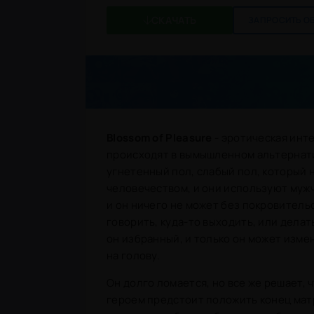
СКАЧАТЬ
ЗАПРОСИТЬ О
Blossom of Pleasure
- эротическая инт
происходят в вымышленном альтернати
угнетенный пол, слабый пол, который
человечеством, и они используют мужч
и он ничего не может без покровитель
говорить, куда-то выходить, или делат
он избранный, и только он может изме
на голову.
Он долго ломается, но все же решает, 
героем предстоит положить конец матр