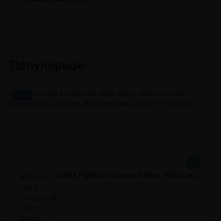
ЭРОТИКА / 18 / ВИЗУАЛЬНАЯ НОВЕЛЛА
0.8.0b
1.65 Gb
Популярное
Мод
8.8
Toilet Fight Открытый Мир (Мод: много чипов, денег, все открыто, бессмертие, урон, 50+ читов)
АРКАДЫ / ОДНОПОЛЬЗОВАТЕЛЬСКИЕ / ОФЛАЙН / МОД / РОЛЕВЫЕ / ШУТЕРЫ / ОТКРЫТЫЙ МИР / ВСТРОЕННЫЙ КЕШ / 3D / ЭКШЕНЫ / ТУАЛЕТНЫЕ ВОЙНЫ / ДЛЯ ДЕТЕЙ
1.3.83
300,8 Mb