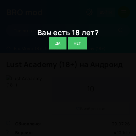
BRO
mod
ВОЙТИ
Вам есть 18 лет?
ДА
НЕТ
БроМод
»
18
»
Эротика
» Lust Academy (18+)
Lust Academy (18+) на Андроид
10
В избранное
Обновлено:
09.07.26
Версия:
4.10.1dlc