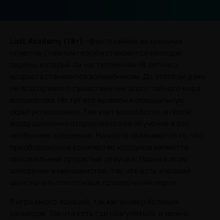
Lust Academy (18+)
- фэнтезийная визуальная
новелла. Главным героем становится молодой
парень, который см наступлением 18 летнего
возраста становится волшебником. До этого он даже
не подозревал о существеннее этого тайного мира
волшебства. Но тут его вызвали в специальную
скрытую академию. Там учат волшебству, и герой
воодушевленно отправляется на обучение в это
необычное заведение. На месте оказывается то, что
преобладающее количество колдунов являются
сексапильные грудастые девушки. Парни в этом
заведении в меньшинстве, так, что есть хороший
шанс начать похотливые приключения героя.
В игре много локаций, так как универ больших
размеров. Так что есть где разгуляться, и можно