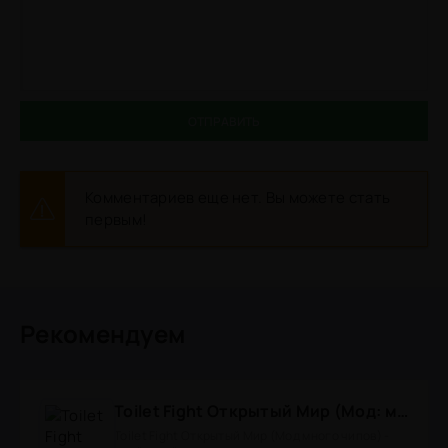
ОТПРАВИТЬ
Комментариев еще нет. Вы можете стать
первым!
Рекомендуем
Toilet Fight Открытый Мир (Мод: много чипов, денег, все открыто, бессмертие, урон, 50+ читов)
Toilet Fight Открытый Мир (Мод много чипов) -