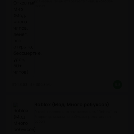
драйвовый экшн от третьего лица, в котором
нужно
1.3.83
300,8 Mb
8.8
Roblox (Мод, Много робуксов)
Онлайн-песочница под названием "Roblox" на
Андроид с модом на робуксы представляет
собой