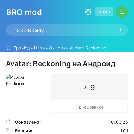
BRO
mod
ВОЙТИ
БроМод
»
Игры
»
Экшены
» Avatar: Reckoning
Avatar: Reckoning на Андроид
4.9
В избранное
Обновлено:
01.03.26
Версия:
1.0.1