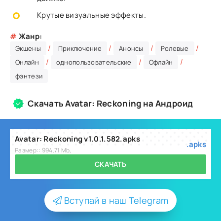
Крутые визуальные эффекты.
#
Жанр:
/
/
/
/
Экшены
Приключение
Анонсы
Ролевые
/
/
/
Онлайн
однопользовательские
Офлайн
фэнтези
Скачать Avatar: Reckoning на Андроид
Avatar: Reckoning v1.0.1.582.apks
.apks
Размер:: 994.71 Mb,
СКАЧАТЬ
Вступай в наш Telegram