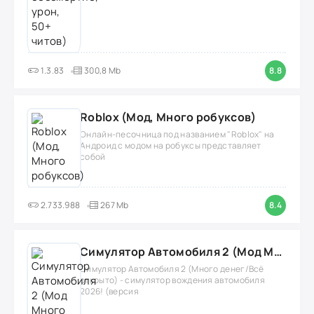
1.3.83
300,8 Mb
8.8
Roblox (Мод, Много робуксов)
Онлайн-песочница под названием "Roblox" на
Андроид с модом на робуксы представляет
собой
2.733.988
267 Mb
8.4
Симулятор Автомобиля 2 (Мод Много денег/Всё открыто)
Симулятор Автомобиля 2 (Много денег/Всё
открыто) - симулятор вождения автомобиля
2026! (версия