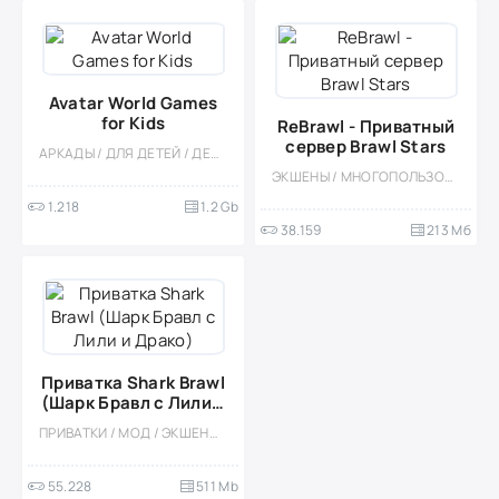
Avatar World Games
for Kids
ReBrawl - Приватный
сервер Brawl Stars
АРКАДЫ / ДЛЯ ДЕТЕЙ / ДЕВОЧКАМ / РОЛЕВЫЕ / СИМУЛЯТОРЫ / КАЗУАЛЬНЫЕ / ОДНОПОЛЬЗОВАТЕЛЬСКИЕ / СТИЛИЗАЦИЯ / ОФЛАЙН
ЭКШЕНЫ / МНОГОПОЛЬЗОВАТЕЛЬСКАЯ / МОД / MOBA / СОРЕВНОВАТЕЛЬНАЯ
1.218
1.2 Gb
38.159
213 Мб
Приватка Shark Brawl
(Шарк Бравл с Лили и
Драко)
ПРИВАТКИ / МОД / ЭКШЕНЫ / МНОГОПОЛЬЗОВАТЕЛЬСКАЯ / КООПЕРАТИВ
55.228
511 Mb