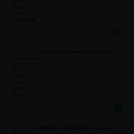
Онлайн-песочница под названием "Roblox" на
Андроид с модом на робуксы представляет
собой
2.733.988
267 Mb
8.4
Симулятор Автомобиля 2 (Мод Много денег/Всё открыто)
Симулятор Автомобиля 2 (Много денег/Всё
открыто) - симулятор вождения автомобиля
2026! (версия
1.63.4
889.5 Mb
8.1
Chicken Gun (МОД, Много денег)