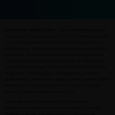
How to lose virginity (18+)
- эротическая визуальная
новелла для тех, кому уж есть 18 лет. Главным героем
становится среднестатистический неуверенный в
себе парень. У которого все кардинально меняется в
его жизни. Он был лузером, всю жизнь поддавался
насмешкам, угнетался сверстниками, а о девушках и
думать было нельзя. Однако в один прекрасный день
он решает сходить в бар, чтобы выпить, и там он
знакомится с красоткой, и еще одной и третьей. И они
проявляют к нему нешуточный интерес, ау парня
растет уровень уверенности в себе.
Игрок же сможет улучшить этот показатель
правильным выбором реплик. И теперь есть шанс
изменить жизнь, наконец начать полноценный