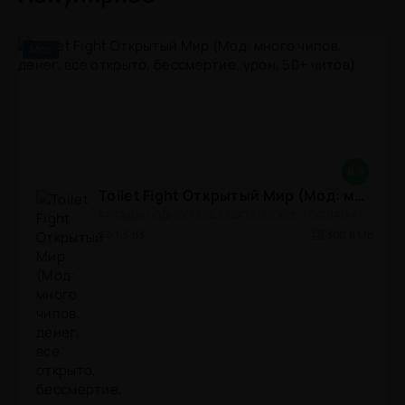
Мод
8.8
Toilet Fight Открытый Мир (Мод: много чипов, денег, все открыто, бессмертие, урон, 50+ читов)
АРКАДЫ / ОДНОПОЛЬЗОВАТЕЛЬСКИЕ / ОФЛАЙН / МОД / РОЛЕВЫЕ / ШУТЕРЫ / ОТКРЫТЫЙ МИР / ВСТРОЕННЫЙ КЕШ / 3D / ЭКШЕНЫ / ТУАЛЕТНЫЕ ВОЙНЫ / ДЛЯ ДЕТЕЙ
1.3.83
300,8 Mb