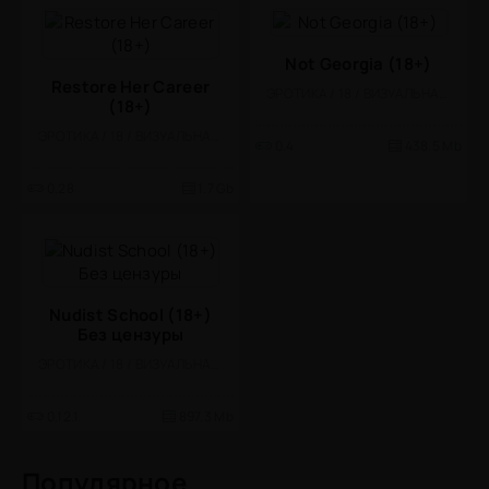
Not Georgia (18+)
Restore Her Career
ЭРОТИКА / 18 / ВИЗУАЛЬНАЯ НОВЕЛЛА / КАЗУАЛЬНЫЕ / СТИЛИЗАЦИЯ
(18+)
ЭРОТИКА / 18 / ВИЗУАЛЬНАЯ НОВЕЛЛА / КАЗУАЛЬНЫЕ / СТИЛИЗАЦИЯ / ОДНОПОЛЬЗОВАТЕЛЬСКИЕ / ОФЛАЙН
0.4
438.5 Mb
0.28
1.7 Gb
Nudist School (18+)
Без цензуры
ЭРОТИКА / 18 / ВИЗУАЛЬНАЯ НОВЕЛЛА
0.12.1
897.3 Mb
Популярное