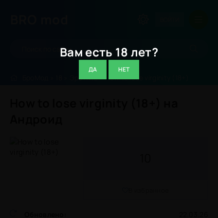
BRO
mod
ВОЙТИ
Вам есть 18 лет?
ДА
НЕТ
БроМод
»
18
»
Эротика
» How to lose virginity (18+)
How to lose virginity (18+) на
Андроид
10
В избранное
Обновлено:
22.03.26