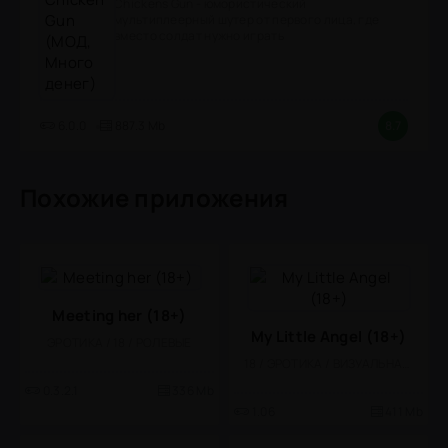
Chickens Gun - юмористический
мультиплеерный шутер от первого лица, где
вместо солдат нужно играть
6.0.0
887.3 Mb
8.7
Похожие приложения
Meeting her (18+)
My Little Angel (18+)
ЭРОТИКА / 18 / РОЛЕВЫЕ
18 / ЭРОТИКА / ВИЗУАЛЬНАЯ НОВЕЛЛА
0.3.2.1
336 Mb
1.06
411 Mb