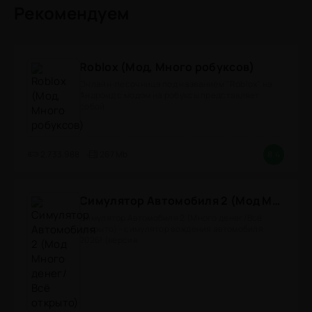
Рекомендуем
Roblox (Мод, Много робуксов)
Онлайн-песочница под названием "Roblox" на
Андроид с модом на робуксы представляет
собой
2.733.988
267 Mb
8.4
Симулятор Автомобиля 2 (Мод Много денег/Всё открыто)
Симулятор Автомобиля 2 (Много денег/Всё
открыто) - симулятор вождения автомобиля
2026! (версия