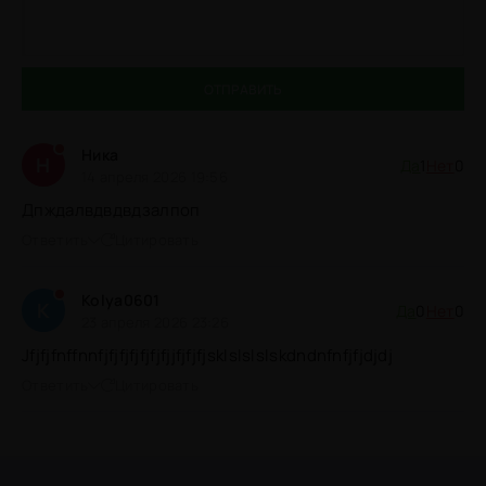
ОТПРАВИТЬ
Ника
Н
Да
1
Нет
0
14 апреля 2026 19:56
Дпждалвдвдвдзалпоп
Ответить
Цитировать
Kolya0601
K
Да
0
Нет
0
23 апреля 2026 23:26
Jfjfjfnffnnfjfjfjfjfjfjfjjfjfjfjsklslslslskdndnfnfjfjdjdj
Ответить
Цитировать