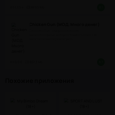
1.63.4
889.5 Mb
8.1
Chicken Gun (МОД, Много денег)
Chickens Gun - юмористический
мультиплеерный шутер от первого лица, где
вместо солдат нужно играть
6.0.0
887.3 Mb
8.7
Похожие приложения