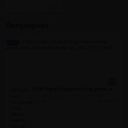
0.2.1
159 Mb
Популярное
Мод
8.8
Toilet Fight Открытый Мир (Мод: много чипов, денег, все открыто, бессмертие, урон, 50+ читов)
АРКАДЫ / ОДНОПОЛЬЗОВАТЕЛЬСКИЕ / ОФЛАЙН / МОД / РОЛЕВЫЕ / ШУТЕРЫ / ОТКРЫТЫЙ МИР / ВСТРОЕННЫЙ КЕШ / 3D / ЭКШЕНЫ / ТУАЛЕТНЫЕ ВОЙНЫ / ДЛЯ ДЕТЕЙ
1.3.83
300,8 Mb