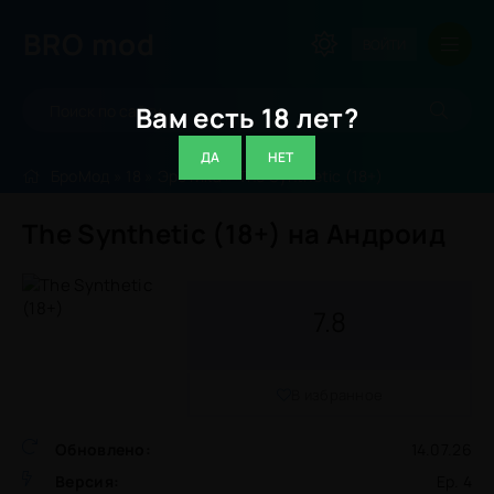
BRO
mod
ВОЙТИ
Вам есть 18 лет?
ДА
НЕТ
БроМод
»
18
»
Эротика
» The Synthetic (18+)
The Synthetic (18+) на Андроид
7.8
В избранное
Обновлено:
14.07.26
Версия:
Ep. 4