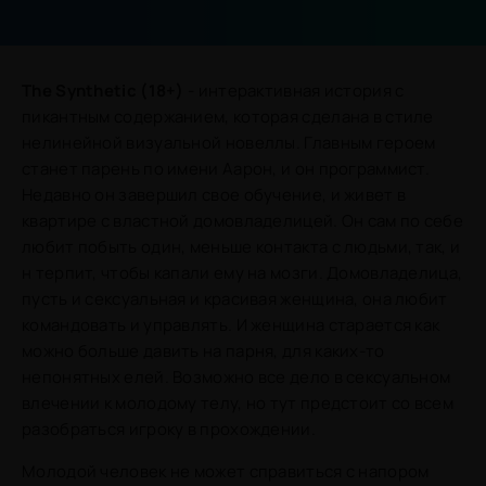
The Synthetic (18+)
- интерактивная история с
пикантным содержанием, которая сделана в стиле
нелинейной визуальной новеллы. Главным героем
станет парень по имени Аарон, и он программист.
Недавно он завершил свое обучение, и живет в
квартире с властной домовладелицей. Он сам по себе
любит побыть один, меньше контакта с людьми, так, и
н терпит, чтобы капали ему на мозги. Домовладелица,
пусть и сексуальная и красивая женщина, она любит
командовать и управлять. И женщина старается как
можно больше давить на парня, для каких-то
непонятных елей. Возможно все дело в сексуальном
влечении к молодому телу, но тут предстоит со всем
разобраться игроку в прохождении.
Молодой человек не может справиться с напором