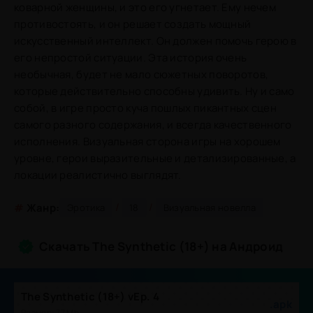
коварной женщины, и это его угнетает. Ему нечем
противостоять, и он решает создать мощный
искусственный интеллект. Он должен помочь герою в
его непростой ситуации. Эта история очень
необычная, будет не мало сюжетных поворотов,
которые действительно способны удивить. Ну и само
собой, в игре просто куча пошлых пикантных сцен
самого разного содержания, и всегда качественного
исполнения. Визуальная сторона игры на хорошем
уровне, герои выразительные и детализированные, а
локации реалистично выглядят.
/
/
#
Жанр:
Эротика
18
Визуальная новелла
Скачать The Synthetic (18+) на Андроид
The Synthetic (18+) vEp. 4
.apk
Размер: 77 Mb