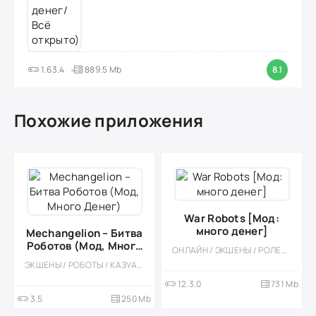
1.63.4
889.5 Mb
8.1
Похожие приложения
War Robots [Мод:
много денег]
Mechangelion – Битва
Роботов (Мод, Много
ОНЛАЙН / ЭКШЕНЫ / РОЛЕВЫЕ / МОД / КАЗУАЛЬНЫЕ / МНОГОПОЛЬЗОВАТЕЛЬСКАЯ / СОРЕВНОВАТЕЛЬНАЯ / СТИЛИЗАЦИЯ / ШУТЕРЫ / РОБОТЫ / 3D / НАУЧНАЯ ФАНТАСТИКА / БУДУЮЩИЕ / ВСТРОЕННЫЙ КЕШ
Денег)
ЭКШЕНЫ / РОБОТЫ / КАЗУАЛЬНЫЕ / ДРАКИ / МНОГОПОЛЬЗОВАТЕЛЬСКАЯ / СОРЕВНОВАТЕЛЬНАЯ / ОДНОПОЛЬЗОВАТЕЛЬСКИЕ / СТИЛИЗАЦИЯ / ОФЛАЙН / PVP / БОССЫ
12.3.0
731 Mb
3.5
250 Mb