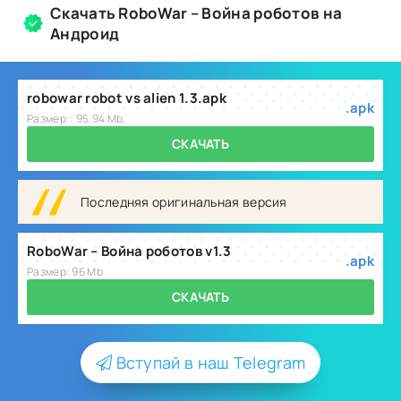
Скачать RoboWar – Война роботов на
Андроид
robowar robot vs alien 1.3.apk
.apk
Размер:: 95.94 Mb,
СКАЧАТЬ
Последняя оригинальная версия
RoboWar – Война роботов v1.3
.apk
Размер: 96 Mb
СКАЧАТЬ
Вступай в наш Telegram