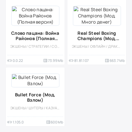
Слово пацана: Война
Real Steel Boxing
Районов (Полная
Champions (Мод,
версия)
Много денег)
ЭКШЕНЫ / СТРАТЕГИИ / СОРЕВНОВАТЕЛЬНАЯ / СТИЛИЗАЦИЯ / ОДНОПОЛЬЗОВАТЕЛЬСКИЕ / ОФЛАЙН
ЭКШЕНЫ / ОФЛАЙН / ДРАКИ / КАЗУАЛЬНЫЕ / ВСТРОЕННЫЙ КЕШ / СТИЛИЗАЦИЯ / СОРЕВНОВАТЕЛЬНАЯ / МНОГОПОЛЬЗОВАТЕЛЬСКАЯ / ОДНОПОЛЬЗОВАТЕЛЬСКИЕ / РОБОТЫ / МОД
0.0.22
73.99 Mb
81.81.107
663.7 Mb
Bullet Force (Мод,
Взлом)
ЭКШЕНЫ / ШУТЕРЫ / КАЗУАЛЬНЫЕ / МНОГОПОЛЬЗОВАТЕЛЬСКАЯ / СОРЕВНОВАТЕЛЬНАЯ / ОДНОПОЛЬЗОВАТЕЛЬСКИЕ / СТИЛИЗАЦИЯ / МОД / ВСТРОЕННЫЙ КЕШ / 3D / ОТ ПЕРВОГО ЛИЦА / ВОЙНА
1.105.0
600 Mb