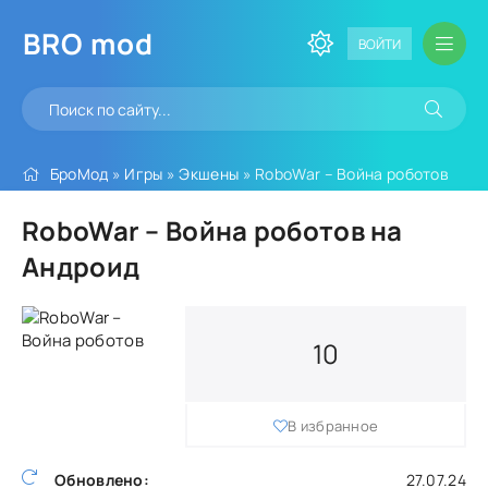
BRO
mod
ВОЙТИ
БроМод
»
Игры
»
Экшены
» RoboWar – Война роботов
RoboWar – Война роботов на
Андроид
10
В избранное
Обновлено:
27.07.24