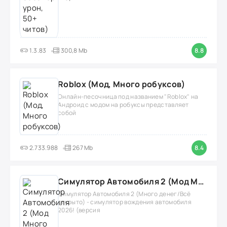
1.3.83
300,8 Mb
8.8
Roblox (Мод, Много робуксов)
Онлайн-песочница под названием "Roblox" на
Андроид с модом на робуксы представляет
собой
2.733.988
267 Mb
8.4
Симулятор Автомобиля 2 (Мод Много денег/Всё открыто)
Симулятор Автомобиля 2 (Много денег/Всё
открыто) - симулятор вождения автомобиля
2026! (версия