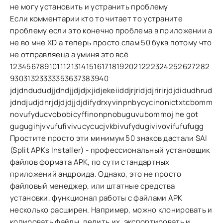
не могу установить и устранить проблему
Если комментарии кто то читает то устраните
проблему если это конечно проблема в приложении а
не во мне XD а теперь просто спам 50 букв потому что
не отправляеца а уминя это всё
123456789101112131415161718192021222324252627282
93031323333353637383940
jdjdndududjjdhdjjdjdjxjidjekeiiddjrjridjdjririrjdjdidudhrud
jdndjudjdnrjdjdjdjjdjdifydrxyvinpnbycycinonictxtcbomm
novufyducvobobicyffinonpnobuguvubommoj he got
gugugihjvvufufivivucycucjvkbivufydugivivovifufufugg
Простите просто эти минимум 50 знаков дастали SAI
(Split APKs Installer) - профессиональный установщик
файлов формата APK, по сути стандартных
приложений андроида. Однако, это не просто
файловый менеджер, или штатные средства
установки, функционал работы с файлами APK
несколько расширен. Например, можно клонировать и
копировать файлы, делить их, экспортировать и