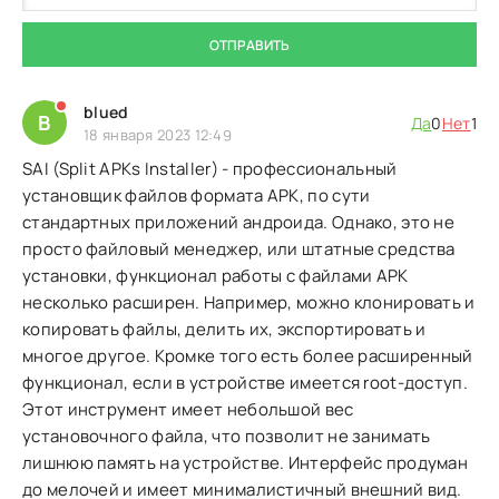
ОТПРАВИТЬ
blued
B
Да
0
Нет
1
18 января 2023 12:49
SAI (Split APKs Installer) - профессиональный
установщик файлов формата APK, по сути
стандартных приложений андроида. Однако, это не
просто файловый менеджер, или штатные средства
установки, функционал работы с файлами APK
несколько расширен. Например, можно клонировать и
копировать файлы, делить их, экспортировать и
многое другое. Кромке того есть более расширенный
функционал, если в устройстве имеется root-доступ.
Этот инструмент имеет небольшой вес
установочного файла, что позволит не занимать
лишнюю память на устройстве. Интерфейс продуман
до мелочей и имеет минималистичный внешний вид.