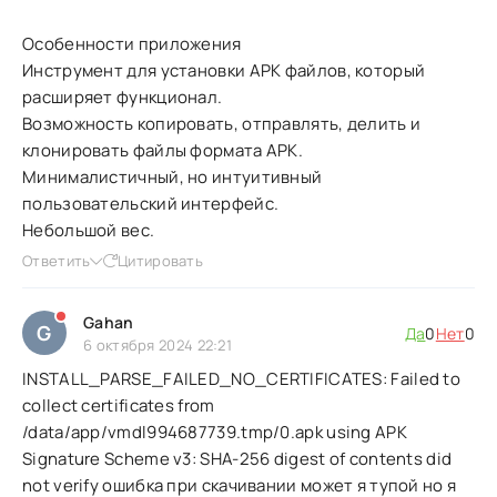
Особенности приложения
Инструмент для установки APK файлов, который
расширяет функционал.
Возможность копировать, отправлять, делить и
клонировать файлы формата APK.
Минималистичный, но интуитивный
пользовательский интерфейс.
Небольшой вес.
Ответить
Цитировать
Gahan
G
Да
0
Нет
0
6 октября 2024 22:21
INSTALL_PARSE_FAILED_NO_CERTIFICATES: Failed to
collect certificates from
/data/app/vmdl994687739.tmp/0.apk using APK
Signature Scheme v3: SHA-256 digest of contents did
not verify ошибка при скачивании может я тупой но я