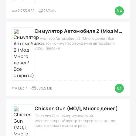
2.733.988
267 Mb
8.4
Симулятор Автомобиля 2 (Мод Много денег/Всё открыто)
Симулятор Автомобиля 2 (Много денег/Всё
открыто) - симулятор вождения автомобиля
2026! (версия
1.63.4
889.5 Mb
8.1
Chicken Gun (МОД, Много денег)
Chickens Gun - юмористический
мультиплеерный шутер от первого лица, где
вместо солдат нужно играть