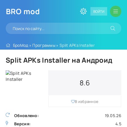
BRO
mod
ВОЙТИ
БроМод
»
Программы
» Split APKs Installer
Split APKs Installer на Андроид
8.6
В избранное
Обновлено:
19.05.26
Версия:
4.5