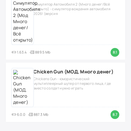
Симулятор Автомобиля 2 (Много денег/Всё
открыто) - симулятор вождения автомобиля
2026! (версия
1.63.4
889.5 Mb
8.1
Chicken Gun (МОД, Много денег)
Chickens Gun - юмористический
мультиплеерный шутер от первого лица, где
вместо солдат нужно играть
6.0.0
887.3 Mb
8.7