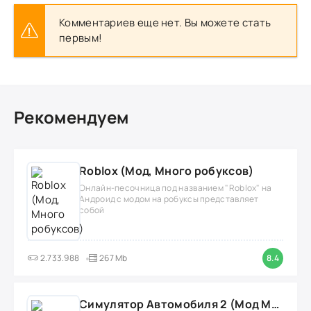
Комментариев еще нет. Вы можете стать
первым!
Рекомендуем
Roblox (Мод, Много робуксов)
Онлайн-песочница под названием "Roblox" на
Андроид с модом на робуксы представляет
собой
2.733.988
267 Mb
8.4
Симулятор Автомобиля 2 (Мод Много денег/Всё открыто)