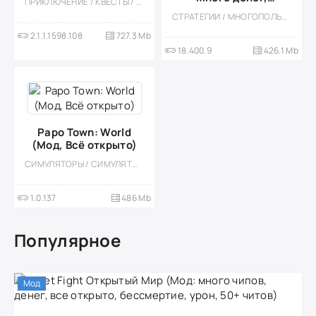
ПРИКЛЮЧЕНИЕ / КВЕСТЫ / КАЗУАЛЬНЫЕ / ГОЛОВОЛОМКИ / СТИЛИЗАЦИЯ / ОДНОПОЛЬЗОВАТЕЛЬСКИЕ / ОФЛАЙН / ИССЛЕДОВАНИЯ / ВСТРОЕННЫЙ КЕШ / МОД / ФЭНТЕЗИ
приватный сервер)
СТРАТЕГИИ / МНОГОПОЛЬЗОВАТЕЛЬСКАЯ / ОНЛАЙН / СОРЕВНОВАТЕЛЬНАЯ / БЕЗ КЕША / ВСТРОЕННЫЙ КЕШ / ОДНОПОЛЬЗОВАТЕЛЬСКИЕ / СТИЛИЗАЦИЯ / ФЭНТЕЗИ
2.1.1.1598.108
727.3 Mb
18.400.9
426.1 Mb
Papo Town: World
(Мод, Всё открыто)
СИМУЛЯТОРЫ / СИМУЛЯТОРЫ ЖИЗНИ / ПО МУЛЬТФИЛЬМАМ / КАЗУАЛЬНЫЕ / ОДНОПОЛЬЗОВАТЕЛЬСКИЕ / СТИЛИЗАЦИЯ / ОФЛАЙН / МОД / ВСТРОЕННЫЙ КЕШ / ДЛЯ ДЕТЕЙ
1.0.137
486 Mb
Популярное
Мод