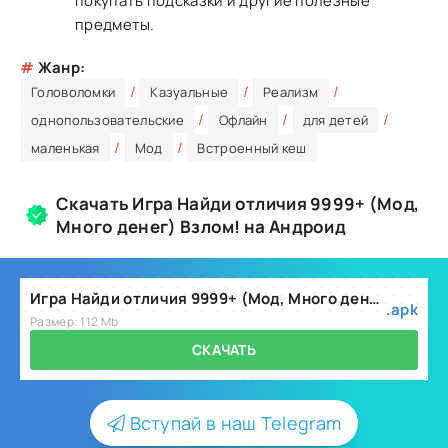
покупать подсказки и другие полезные
предметы.
#
Жанр:
/
/
/
Головоломки
Казуальные
Реализм
/
/
/
однопользовательские
Офлайн
для детей
/
/
маленькая
Мод
Встроенный кеш
Скачать Игра Найди отличия 9999+ (Мод,
Много денег) Взлом! на Андроид
Игра Найди отличия 9999+ (Мод, Много денег) v3.27.0
.apk
Размер: 112 Mb
СКАЧАТЬ
Вступай в наш Telegram