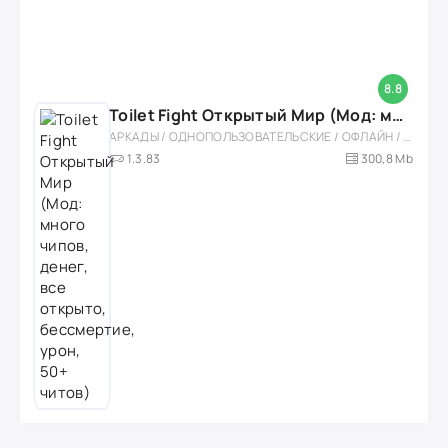
8.8
Toilet Fight Открытый Мир (Мод: много чипов, денег, все открыто, бессмертие, урон, 50+ читов)
АРКАДЫ / ОДНОПОЛЬЗОВАТЕЛЬСКИЕ / ОФЛАЙН / МОД / РОЛЕВЫЕ / ШУТЕРЫ / ОТКРЫТЫЙ МИР / ВСТРОЕННЫЙ КЕШ / 3D / ЭКШЕНЫ / ТУАЛЕТНЫЕ ВОЙНЫ / ДЛЯ ДЕТЕЙ
1.3.83
300,8 Mb