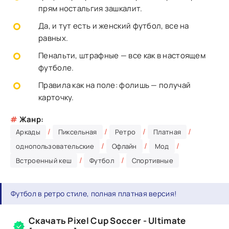
прям ностальгия зашкалит.
Да, и тут есть и женский футбол, все на
равных.
Пенальти, штрафные — все как в настоящем
футболе.
Правила как на поле: фолишь — получай
карточку.
#
Жанр:
/
/
/
/
Аркады
Пиксельная
Ретро
Платная
/
/
/
однопользовательские
Офлайн
Мод
/
/
Встроенный кеш
Футбол
Спортивные
Футбол в ретро стиле, полная платная версия!
Скачать Pixel Cup Soccer - Ultimate