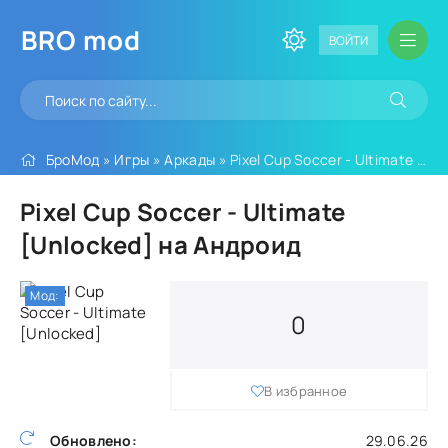
BRO
mod
ВОЙТИ
БроМод
»
Игры
»
Аркады
» Pixel Cup Soccer - Ultimate [Unlocked]
Pixel Cup Soccer - Ultimate
[Unlocked] на Андроид
Мод:
0
В избранное
Обновлено:
29.06.26