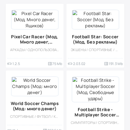
Pixel Car Racer (Мод,
Football Star: Soccer
Много денег,
(Мод, Без рекламы)
Ящиков)
АРКАДЫ / ОДНОПОЛЬЗОВАТЕЛЬСКИЕ / ПИКСЕЛЬНАЯ / КАЗУАЛЬНЫЕ / МАЛЕНЬКАЯ / ГОНКИ / ДРАГ-РЕЙСИНГ / ОФЛАЙН
ЭКШЕНЫ / СПОРТИВНЫЕ / ФУТБОЛ / ОДНОПОЛЬЗОВАТЕЛЬСКИЕ / 3D / ТАКТИЧЕСКИЕ / ОФЛАЙН
1.2.5
75 Mb
2.03.02
191.3 Mb
World Soccer Champs
(Мод: много денег)
Football Strike -
Multiplayer Soccer
СПОРТИВНЫЕ / ФУТБОЛ / КАЗУАЛЬНЫЕ / ОДНОПОЛЬЗОВАТЕЛЬСКИЕ / СТИЛИЗАЦИЯ / ОФЛАЙН / МОД / ВСТРОЕННЫЙ КЕШ / СИМУЛЯТОРЫ
(Мод, Свободные
СИМУЛЯТОРЫ / СПОРТИВНЫЕ / ФУТБОЛ / МНОГОПОЛЬЗОВАТЕЛЬСКАЯ / СОРЕВНОВАТЕЛЬНАЯ / РЕАЛИЗМ / МОД / ВСТРОЕННЫЙ КЕШ
удары)