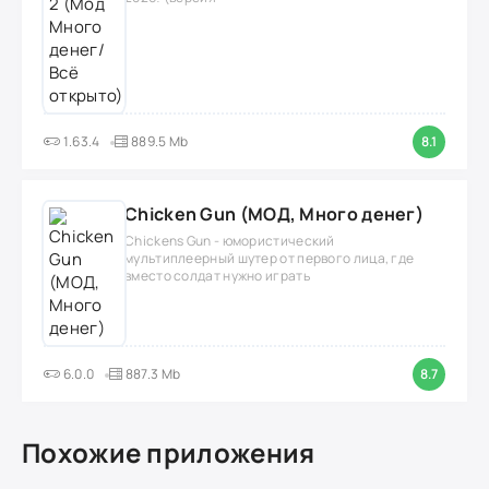
1.63.4
889.5 Mb
8.1
Chicken Gun (МОД, Много денег)
Chickens Gun - юмористический
мультиплеерный шутер от первого лица, где
вместо солдат нужно играть
6.0.0
887.3 Mb
8.7
Похожие приложения