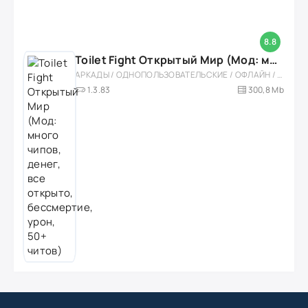
8.8
Toilet Fight Открытый Мир (Мод: много чипов, денег, все открыто, бессмертие, урон, 50+ читов)
АРКАДЫ / ОДНОПОЛЬЗОВАТЕЛЬСКИЕ / ОФЛАЙН / МОД / РОЛЕВЫЕ / ШУТЕРЫ / ОТКРЫТЫЙ МИР / ВСТРОЕННЫЙ КЕШ / 3D / ЭКШЕНЫ / ТУАЛЕТНЫЕ ВОЙНЫ / ДЛЯ ДЕТЕЙ
1.3.83
300,8 Mb