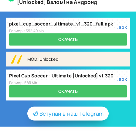
[Unlocked] Взлом! на Андроид
pixel_cup_soccer_ultimate_v1_320_full.apk
.apk
Размер:: 592.49 Mb,
СКАЧАТЬ
MOD: Unlocked
Pixel Cup Soccer - Ultimate [Unlocked] v1.320
.apk
Размер: 589 Mb
СКАЧАТЬ
Вступай в наш Telegram