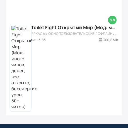
8.8
Toilet Fight Открытый Мир (Мод: много чипов, денег, все открыто, бессмертие, урон, 50+ читов)
АРКАДЫ / ОДНОПОЛЬЗОВАТЕЛЬСКИЕ / ОФЛАЙН / МОД / РОЛЕВЫЕ / ШУТЕРЫ / ОТКРЫТЫЙ МИР / ВСТРОЕННЫЙ КЕШ / 3D / ЭКШЕНЫ / ТУАЛЕТНЫЕ ВОЙНЫ / ДЛЯ ДЕТЕЙ
1.3.83
300,8 Mb