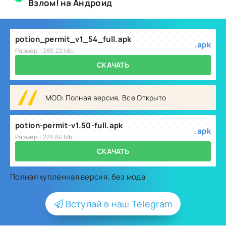
Взлом! на Андроид
potion_permit_v1_54_full.apk
.apk
Размер:: 285.22 Mb,
СКАЧАТЬ
MOD: Полная версия, Все Открыто
potion-permit-v1.50-full.apk
.apk
Размер:: 278.84 Mb,
СКАЧАТЬ
Полная купленная версия, без мода
Вступай в наш Telegram