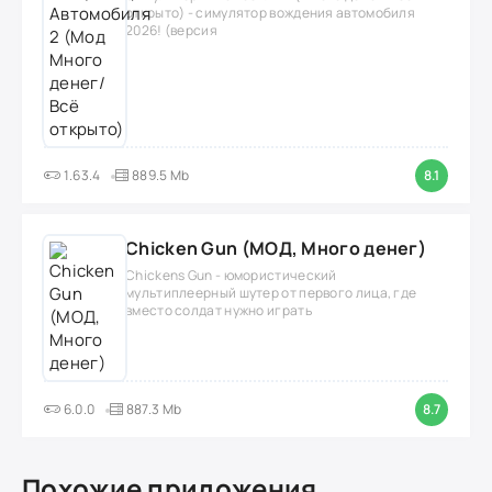
открыто) - симулятор вождения автомобиля
2026! (версия
1.63.4
889.5 Mb
8.1
Chicken Gun (МОД, Много денег)
Chickens Gun - юмористический
мультиплеерный шутер от первого лица, где
вместо солдат нужно играть
6.0.0
887.3 Mb
8.7
Похожие приложения