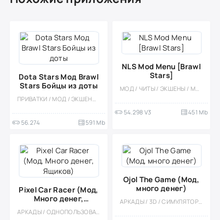
NLS Mod Menu [Brawl
Stars]
Dota Stars Мод Brawl
Stars Бойцы из доты
МОД / ЧИТЫ / ЭКШЕНЫ / МНОГОПОЛЬЗОВАТЕЛЬСКАЯ
ПРИВАТКИ / МОД / ЭКШЕНЫ / ВСТРОЕННЫЙ КЕШ
54.298 V3
451 Mb
56.274
591 Mb
Ojol The Game (Мод,
много денег)
Pixel Car Racer (Мод,
Много денег,
АРКАДЫ / 3D / СИМУЛЯТОРЫ / ОТКРЫТЫЙ МИР / ОДНОПОЛЬЗОВАТЕЛЬСКИЕ / СТИЛИЗАЦИЯ / ОФЛАЙН / МОД / МАЛЕНЬКАЯ
Ящиков)
АРКАДЫ / ОДНОПОЛЬЗОВАТЕЛЬСКИЕ / ПИКСЕЛЬНАЯ / КАЗУАЛЬНЫЕ / МАЛЕНЬКАЯ / ГОНКИ / ДРАГ-РЕЙСИНГ / ОФЛАЙН