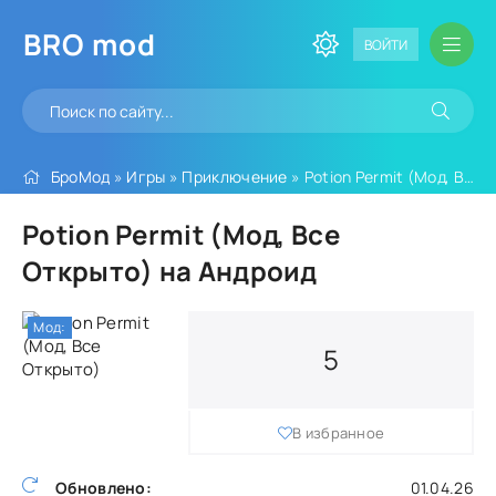
BRO
mod
ВОЙТИ
БроМод
»
Игры
»
Приключение
» Potion Permit (Мод, Все Открыто)
Potion Permit (Мод, Все
Открыто) на Андроид
Мод:
5
В избранное
Обновлено:
01.04.26