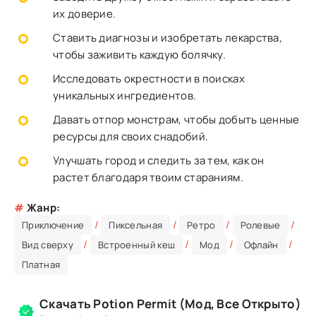
их доверие.
Ставить диагнозы и изобретать лекарства,
чтобы заживить каждую болячку.
Исследовать окрестности в поисках
уникальных ингредиентов.
Давать отпор монстрам, чтобы добыть ценные
ресурсы для своих снадобий.
Улучшать город и следить за тем, как он
растет благодаря твоим стараниям.
#
Жанр:
/
/
/
/
Приключение
Пиксельная
Ретро
Ролевые
/
/
/
/
Вид сверху
Встроенный кеш
Мод
Офлайн
Платная
Скачать Potion Permit (Мод, Все Открыто)