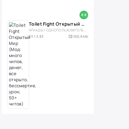
8.8
Toilet Fight Открытый Мир (Мод: много чипов, денег, все открыто, бессмертие, урон, 50+ читов)
АРКАДЫ / ОДНОПОЛЬЗОВАТЕЛЬСКИЕ / ОФЛАЙН / МОД / РОЛЕВЫЕ / ШУТЕРЫ / ОТКРЫТЫЙ МИР / ВСТРОЕННЫЙ КЕШ / 3D / ЭКШЕНЫ / ТУАЛЕТНЫЕ ВОЙНЫ / ДЛЯ ДЕТЕЙ
1.3.83
300,8 Mb