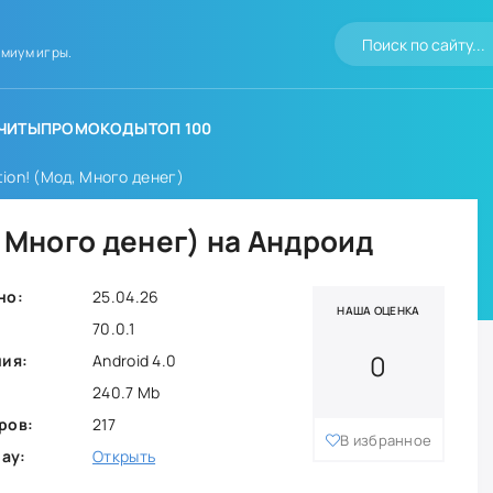
миум игры.
ЧИТЫ
ПРОМОКОДЫ
ТОП 100
tion! (Мод, Много денег)
, Много денег) на Андроид
но:
25.04.26
НАША ОЦЕНКА
70.0.1
0
ния:
Android 4.0
240.7 Mb
ров:
217
В избранное
lay:
Открыть