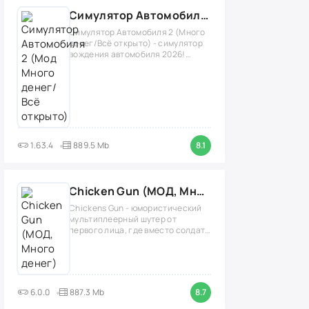
Симулятор Автомобиля 2 (Мод Много денег/Всё открыто)
Симулятор Автомобиля 2 (Много
денег/Всё открыто) - симулятор
вождения автомобиля 2026!
(версия
1.63.4
889.5 Mb
8.1
Chicken Gun (МОД, Много денег)
Chickens Gun - юмористический
мультиплеерный шутер от
первого лица, где вместо солдат
нужно играть
6.0.0
887.3 Mb
8.7