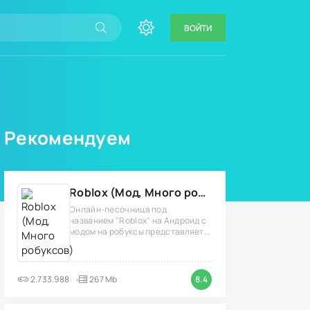
ВОЙТИ
Рекомендуем
Roblox (Мод, Много робуксов)
Онлайн-песочница под
названием "Roblox" на Андроид с
модом на робуксы представляет
собой
2.733.988
267 Mb
8.4