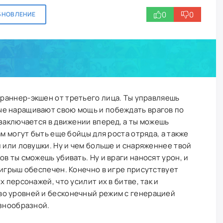
0
0
БНОВЛЕНИЕ
 раннер-экшен от третьего лица. Ты управляешь
е наращивают свою мощь и побеждать врагов по
 заключается в движении вперед, а ты можешь
ам могут быть еще бойцы для роста отряда, а также
и или ловушки. Ну и чем больше и снаряженнее твой
в ты сможешь убивать. Ну и враги наносят урон, и
оигрыш обеспечен. Конечно в игре присутствует
 персонажей, что усилит их в битве, так и
о уровней и бесконечный режим с генерацией
азнообразной.