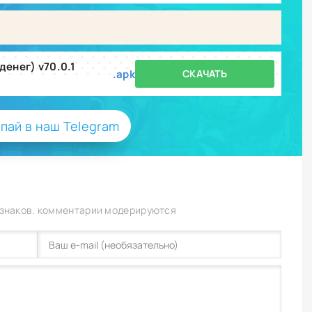
денег) v70.0.1
.apk
СКАЧАТЬ
пай в наш Telegram
 знаков. комментарии модерируются