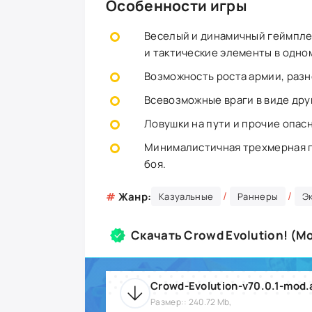
Особенности игры
Веселый и динамичный геймпле
и тактические элементы в одно
Возможность роста армии, разн
Всевозможные враги в виде дру
Ловушки на пути и прочие опас
Минималистичная трехмерная гр
боя.
/
/
#
Жанр:
Казуальные
Раннеры
Э
Скачать Crowd Evolution! (М
Crowd-Evolution-v70.0.1-mod.
Размер:: 240.72 Mb,