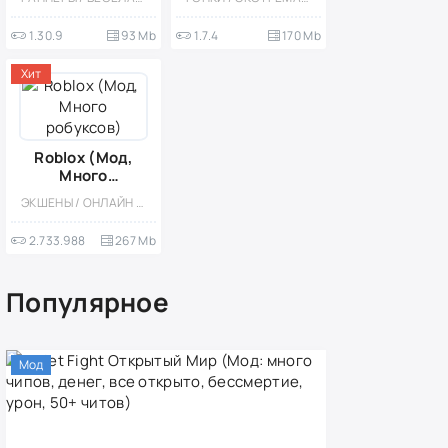
1.30.9
93 Mb
1.7.4
170 Mb
Хит
Roblox (Мод,
Много
робуксов)
ЭКШЕНЫ / ОНЛАЙН / ПЕСОЧНИЦЫ / МОД / СТИЛИЗАЦИЯ / МНОГОПОЛЬЗОВАТЕЛЬСКАЯ / ОДНОПОЛЬЗОВАТЕЛЬСКИЕ / КАЗУАЛЬНЫЕ / СИМУЛЯТОРЫ / ПРИКЛЮЧЕНИЕ / 3D
2.733.988
267 Mb
Популярное
Мод