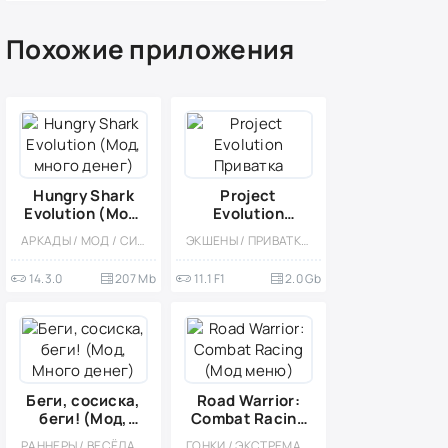
Похожие приложения
Hungry Shark
Project
Evolution (Мод,
Evolution
много денег)
Приватка
АРКАДЫ / МОД / СИМУЛЯТОРЫ / ОФЛАЙН / ОДНОПОЛЬЗОВАТЕЛЬСКИЕ / ЭКШЕНЫ / СТИЛИЗАЦИЯ / ВИД СБОКУ / ВЫЖИВАНИЕ / ВСТРОЕННЫЙ КЕШ
ЭКШЕНЫ / ПРИВАТКИ / МНОГОПОЛЬЗОВАТЕЛЬСКАЯ / СОРЕВНОВАТЕЛЬНАЯ / ОТ ПЕРВОГО ЛИЦА
14.3.0
207 Mb
11.1 F1
2.0 Gb
Беги, сосиска,
Road Warrior:
беги! (Мод,
Combat Racing
Много денег)
(Мод меню)
РАННЕРЫ / ВЕСЁЛАЯ / ЭКШЕНЫ / ПЛАТФОРМЕРЫ / КАЗУАЛЬНЫЕ / ОДНОПОЛЬЗОВАТЕЛЬСКИЕ / СТИЛИЗАЦИЯ / ОФЛАЙН / МОД / ПО МУЛЬТФИЛЬМАМ / ВСТРОЕННЫЙ КЕШ / МАЛЕНЬКАЯ
ГОНКИ / ЭКСТРЕМАЛЬНАЯ ЕЗДА / КАЗУАЛЬНЫЕ / МНОГОПОЛЬЗОВАТЕЛЬСКАЯ / СОРЕВНОВАТЕЛЬНАЯ / ОДНОПОЛЬЗОВАТЕЛЬСКИЕ / СТИЛИЗАЦИЯ / МОД / ВСТРОЕННЫЙ КЕШ / ВИД СБОКУ