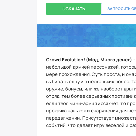
СКАЧАТЬ
ЗАПРОСИТЬ О
Crowd Evolution! (Мод, Много денег)
-
небольшой армией персонажей, которы
мере прохождения. Суть проста, и она
выбирать одну и з нескольких полос. Т
оружие, бонусы, или же наоборот враг
отряд, тем более серьезных противнико
если твоя мини-армия иссякнет, то пр
прокачка навыков и снаряжения для всех
передвижении. Присутствует множеств
событий, что делает игру веселой и р