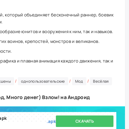
й, который объединяет бесконечный раннер, боевик
м.
ообразие юнитов и вооружения к ним, так и навыков.
гих воинов, крепостей, монстров и великанов.
ности.
афика и плавная анимация каждого движения, так и
/
/
/
кшены
однопользовательские
Мод
Весёлая
од, Много денег) Взлом! на Андроид
apk
.apk
СКАЧАТЬ