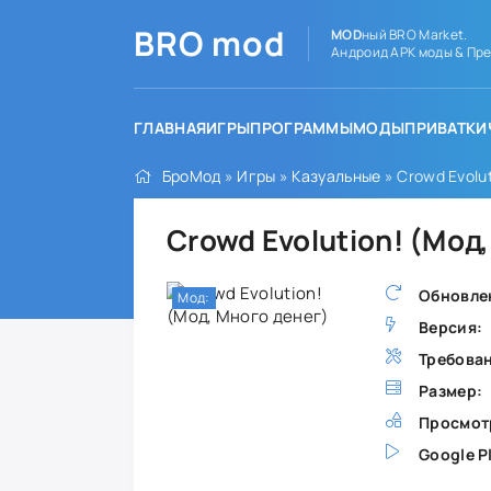
BRO
mod
MOD
ный BRO Market.
Андроид APK моды & Пре
ГЛАВНАЯ
ИГРЫ
ПРОГРАММЫ
МОДЫ
ПРИВАТКИ
БроМод
»
Игры
»
Казуальные
» Crowd Evolu
Crowd Evolution! (Мод
Обновле
Мод:
Версия:
Требова
Размер:
Просмот
Google P