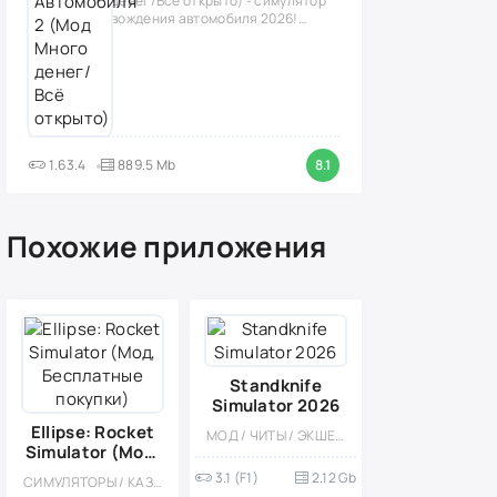
денег/Всё открыто) - симулятор
вождения автомобиля 2026!
(версия
1.63.4
889.5 Mb
8.1
Похожие приложения
Standknife
Simulator 2026
Ellipse: Rocket
МОД / ЧИТЫ / ЭКШЕНЫ / МНОГОПОЛЬЗОВАТЕЛЬСКАЯ / 3D / ПРИВАТКИ
Simulator (Мод,
Бесплатные
3.1 (F1)
2.12 Gb
СИМУЛЯТОРЫ / КАЗУАЛЬНЫЕ / ОДНОПОЛЬЗОВАТЕЛЬСКИЕ / РЕАЛИЗМ / ОФЛАЙН
покупки)