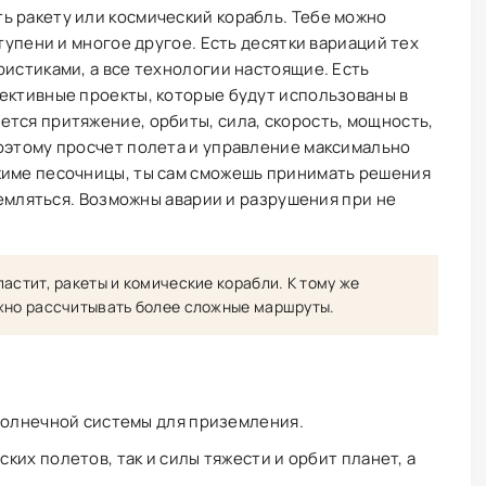
ь ракету или космический корабль. Тебе можно
ступени и многое другое. Есть десятки вариаций тех
ристиками, а все технологии настоящие. Есть
ективные проекты, которые будут использованы в
тся притяжение, орбиты, сила, скорость, мощность,
Поэтому просчет полета и управление максимально
жиме песочницы, ты сам сможешь принимать решения
иземляться. Возможны аварии и разрушения при не
астит, ракеты и комические корабли. К тому же
жно рассчитывать более сложные маршруты.
солнечной системы для приземления.
их полетов, так и силы тяжести и орбит планет, а