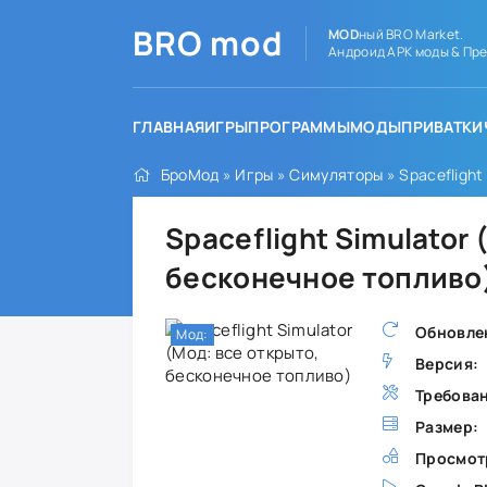
BRO
mod
MOD
ный BRO Market.
Андроид APK моды & Пре
ГЛАВНАЯ
ИГРЫ
ПРОГРАММЫ
МОДЫ
ПРИВАТКИ
БроМод
»
Игры
»
Симуляторы
» Spaceflight
Spaceflight Simulator 
бесконечное топливо
Обновле
Мод:
Версия:
Требова
Размер:
Просмот