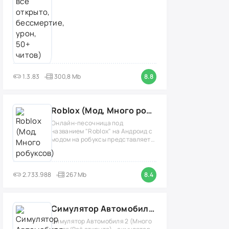
1.3.83
300,8 Mb
8.8
Roblox (Мод, Много робуксов)
Онлайн-песочница под
названием "Roblox" на Андроид с
модом на робуксы представляет
собой
2.733.988
267 Mb
8.4
Симулятор Автомобиля 2 (Мод Много денег/Всё открыто)
Симулятор Автомобиля 2 (Много