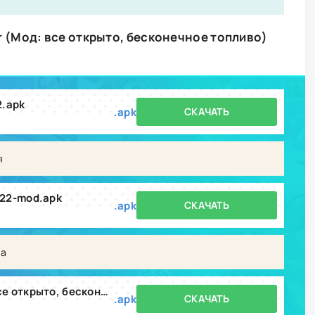
r (Мод: все открыто, бесконечное топливо)
2.apk
.apk
СКАЧАТЬ
я
.22-mod.apk
.apk
СКАЧАТЬ
ва
Spaceflight Simulator (Мод: все открыто, бесконечное топливо) v1.6.00.22
.apk
СКАЧАТЬ