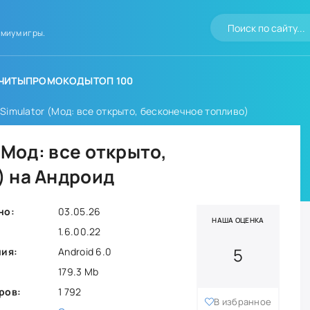
миум игры.
ЧИТЫ
ПРОМОКОДЫ
ТОП 100
 Simulator (Мод: все открыто, бесконечное топливо)
(Мод: все открыто,
) на Андроид
но:
03.05.26
НАША ОЦЕНКА
1.6.00.22
5
ния:
Android 6.0
179.3 Mb
ров:
1 792
В избранное