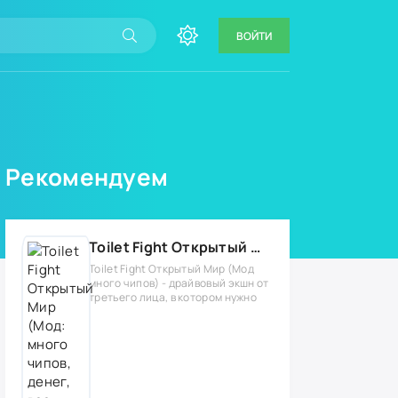
ВОЙТИ
Рекомендуем
Toilet Fight Открытый Мир (Мод: много чипов, денег, все открыто, бессмертие, урон, 50+ читов)
Toilet Fight Открытый Мир (Мод
много чипов) - драйвовый экшн от
третьего лица, в котором нужно