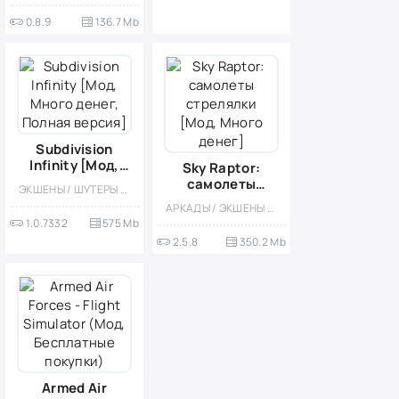
0.8.9
136.7 Mb
Subdivision
Infinity [Мод,
Sky Raptor:
Много денег,
самолеты
ЭКШЕНЫ / ШУТЕРЫ / ГОНОЧНЫЙ ШУТЕР / КОСМОС / НАУЧНАЯ ФАНТАСТИКА / ОДНОПОЛЬЗОВАТЕЛЬСКИЕ / СТИЛИЗАЦИЯ / ОФЛАЙН / 3D / СЮЖЕТНЫЕ ИГРЫ / МОД / БУДУЮЩИЕ
Полная версия]
стрелялки
АРКАДЫ / ЭКШЕНЫ / ШУТЕРЫ / КАЗУАЛЬНЫЕ / ОДНОПОЛЬЗОВАТЕЛЬСКИЕ / СТИЛИЗАЦИЯ / НАУЧНАЯ ФАНТАСТИКА / КОСМОС / ОФЛАЙН / МОД / ВИД СВЕРХУ / БОССЫ
[Мод, Много
1.0.7332
575 Mb
денег]
2.5.8
350.2 Mb
Armed Air