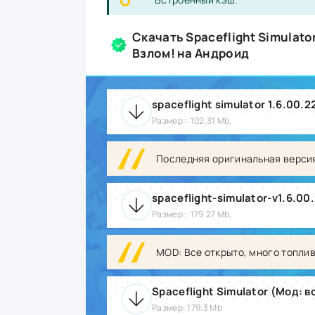
Скачать Spaceflight Simulato
Взлом! на Андроид
spaceflight simulator 1.6.00.2
Размер:: 102.31 Mb,
Последняя оригинальная верси
spaceflight-simulator-v1.6.00
Размер:: 179.27 Mb,
MOD: Все открыто, много топли
Размер: 179.3 Mb