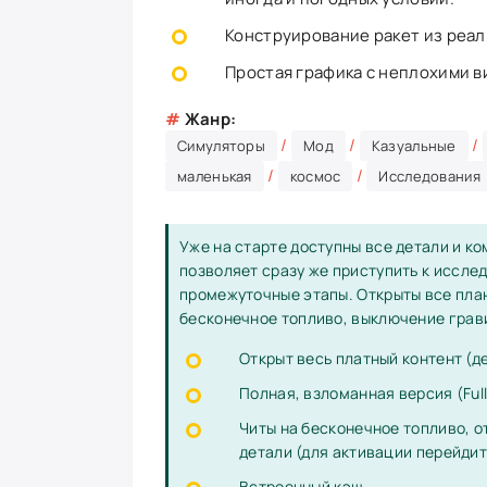
Конструирование ракет из реал
Простая графика с неплохими 
#
Жанр:
/
/
/
Симуляторы
Мод
Казуальные
/
/
маленькая
космос
Исследования
Уже на старте доступны все детали и к
позволяет сразу же приступить к исслед
промежуточные этапы. Открыты все пла
бесконечное топливо, выключение грав
Открыт весь платный контент (де
Полная, взломанная версия (Full
Читы на бесконечное топливо, 
детали (для активации перейдит
Встроенный кэш.