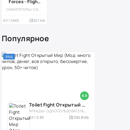
Forces - Flight
Simulator (Мод,
СИМУЛЯТОРЫ / САМОЛЁТЫ / УПРАВЛЕНИЕ / РЕАЛИЗМ / ОДНОПОЛЬЗОВАТЕЛЬСКИЕ / СТИЛИЗАЦИЯ
Бесплатные
покупки)
1.0665
821 Mb
Популярное
Мод
8.8
Toilet Fight Открытый Мир (Мод: много чипов, денег, все открыто, бессмертие, урон, 50+ читов)
АРКАДЫ / ОДНОПОЛЬЗОВАТЕЛЬСКИЕ / ОФЛАЙН / МОД / РОЛЕВЫЕ / ШУТЕРЫ / ОТКРЫТЫЙ МИР / ВСТРОЕННЫЙ КЕШ / 3D / ЭКШЕНЫ / ТУАЛЕТНЫЕ ВОЙНЫ / ДЛЯ ДЕТЕЙ
1.3.83
300,8 Mb