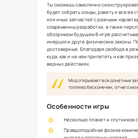
Ты сможешь самолично сконструироват
будет собрать зонды, ракету и все ее 
или иных запчастей с разными характе
современны разработки, а также персп
обозримом будущем В игре рассчитывае
инерция и друге физические законы. 
достоверные. Благодаря свободе в ре
куда, как и на чем прилететь и как пр
верных действиях.
Мод открывает все донатные зап
топливо бесконечен, отчего мо
Особенности игры
Несколько планет и спутников 
Правдоподобная физика комическ
иногда и погодных условий.