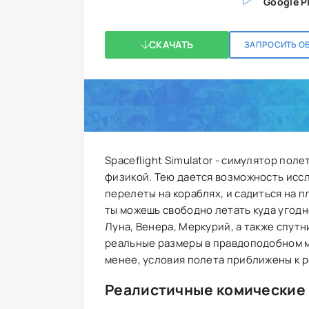
Google P
СКАЧАТЬ
ЗАПРОСИТЬ О
Spaceflight Simulator - симулятор по
физикой. Тею дается возможность исс
перелеты на кораблях, и садиться на 
ты можешь свободно летать куда угодно
Луна, Венера, Меркурий, а также спутн
реальные размеры в правдоподобном м
менее, условия полета приближены к р
Реалистичные комические