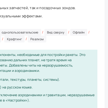
ьных запчастей, так и посадочных зондов.
визуальными эффектами.
/
/
/
однопользовательские
Вид сверху
Офлайн
/
/
Крафтинг
Реализм
омпоненты, необходимые для постройки ракеты. Это
ованию дальних планет, не тратя время на
неты. Добавлены читы на неразрушаемость,
итации и аэродинамики.
тали, текстуры, планеты, системы).
) на русском языке.
отключение аэродинамики и гравитации, неразрушаемые
е в «Настройки»).