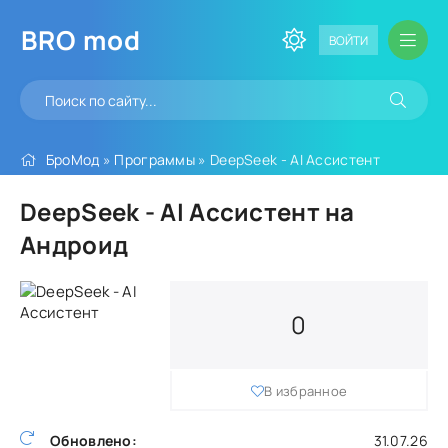
BRO
mod
ВОЙТИ
БроМод
»
Программы
» DeepSeek - AI Ассистент
DeepSeek - AI Ассистент на
Андроид
0
В избранное
Обновлено:
31.07.26