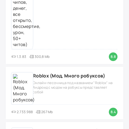
1.3.83
300,8 Mb
8.8
Roblox (Мод, Много робуксов)
Онлайн-песочница под названием "Roblox" на
Андроид с модом на робуксы представляет
собой
2.733.988
267 Mb
8.4