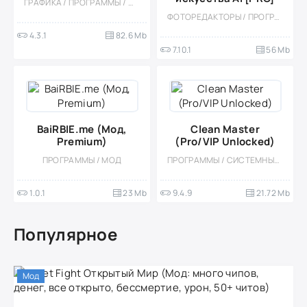
ГРАФИКА / ПРОГРАММЫ / МОД
ФОТОРЕДАКТОРЫ / ПРОГРАММЫ / МОД
4.3.1
82.6 Mb
7.10.1
56 Mb
BaiRBIE.me (Мод,
Clean Master
Premium)
(Pro/VIP Unlocked)
ПРОГРАММЫ / МОД
ПРОГРАММЫ / СИСТЕМНЫЕ / УТИЛИТЫ
1.0.1
23 Mb
9.4.9
21.72 Mb
Популярное
Мод