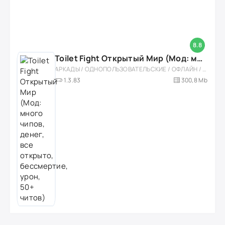
8.8
Toilet Fight Открытый Мир (Мод: много чипов, денег, все открыто, бессмертие, урон, 50+ читов)
АРКАДЫ / ОДНОПОЛЬЗОВАТЕЛЬСКИЕ / ОФЛАЙН / МОД / РОЛЕВЫЕ / ШУТЕРЫ / ОТКРЫТЫЙ МИР / ВСТРОЕННЫЙ КЕШ / 3D / ЭКШЕНЫ / ТУАЛЕТНЫЕ ВОЙНЫ / ДЛЯ ДЕТЕЙ
1.3.83
300,8 Mb