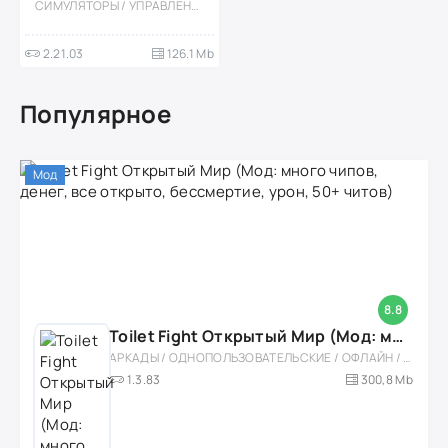
СИМУЛЯТОРЫ / УПРАВЛЕНИЕ / ЭКОНОМИЧЕСКАЯ СТРАТЕГИЯ / КАЗУАЛЬНЫЕ / ОДНОПОЛЬЗОВАТЕЛЬСКИЕ / ОФЛАЙН / МОД / ВСТРОЕННЫЙ КЕШ / МАЛЕНЬКАЯ
2.21.03
126.1 Mb
Популярное
Мод
8.8
Toilet Fight Открытый Мир (Мод: много чипов, денег, все открыто, бессмертие, урон, 50+ читов)
АРКАДЫ / ОДНОПОЛЬЗОВАТЕЛЬСКИЕ / ОФЛАЙН / МОД / РОЛЕВЫЕ / ШУТЕРЫ / ОТКРЫТЫЙ МИР / ВСТРОЕННЫЙ КЕШ / 3D / ЭКШЕНЫ / ТУАЛЕТНЫЕ ВОЙНЫ / ДЛЯ ДЕТЕЙ
1.3.83
300,8 Mb