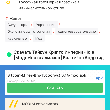
Красочная трехмерная графика в
минималистичном стиле.
#
Жанр:
/
/
Симуляторы
Управление
/
/
Экономическая стратегия
однопользовательские
/
Казуальные
Мод
Скачать Тайкун Крипто Империи - Idle
[Мод: Много алмазов] Взлом! на Андроид
Bitcoin-Miner-Bro-Tycoon-v3.3.14-mod.apk
.apk
Размер:: 220.56 Mb,
СКАЧАТЬ
MOD: Много алмазов