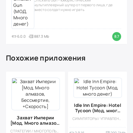
Chickens Gun - юмористический
мультиплеерный шутер от первого лица, где
вместо солдат нужно играть
6.0.0
887.3 Mb
8.7
Похожие приложения
Idle Inn Empire: Hotel
Tycoon (Мод, много
денег)
Захват Империи
СИМУЛЯТОРЫ / УПРАВЛЕНИЕ / ЭКОНОМИЧЕСКАЯ СТРАТЕГИЯ / ОДНОПОЛЬЗОВАТЕЛЬСКИЕ / СТИЛИЗАЦИЯ / ОФЛАЙН / МОД / ФЕРМЫ / ИЗОМЕТРИЯ
[Мод, Много алмазов,
Бессмертие,
СТРАТЕГИИ / МНОГОПОЛЬЗОВАТЕЛЬСКАЯ / СОРЕВНОВАТЕЛЬНАЯ / ОДНОПОЛЬЗОВАТЕЛЬСКИЕ / СТИЛИЗАЦИЯ / ОФЛАЙН / МОД / ВИД СВЕРХУ
2.9.16
200.7 Mb