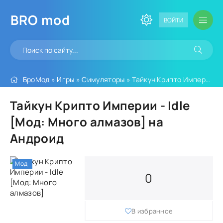
BRO
mod
ВОЙТИ
БроМод
»
Игры
»
Симуляторы
» Тайкун Крипто Империи - Idle [Мод: Много алмазов]
Тайкун Крипто Империи - Idle
[Мод: Много алмазов] на
Андроид
Мод:
0
В избранное