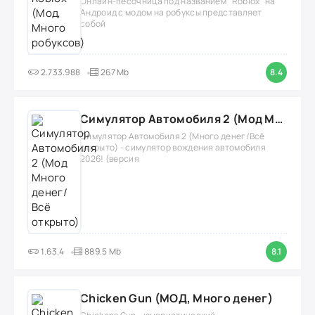
Онлайн-песочница под названием "Roblox" на
Андроид с модом на робуксы представляет
собой
2.733.988
267 Mb
8.4
Симулятор Автомобиля 2 (Мод Много денег/Всё открыто)
Симулятор Автомобиля 2 (Много денег/Всё
открыто) - симулятор вождения автомобиля
2026! (версия
1.63.4
889.5 Mb
8.1
Chicken Gun (МОД, Много денег)