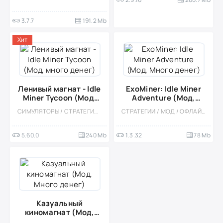
+Скорость]
3.7.7
191.2 Mb
Хит
Ленивый магнат - Idle
ExoMiner: Idle Miner
Miner Tycoon (Мод,
Adventure (Мод,
много денег)
Много денег)
СИМУЛЯТОРЫ / СТРАТЕГИИ / МОД / ЭКОНОМИЧЕСКАЯ СТРАТЕГИЯ / КАЗУАЛЬНЫЕ / ОДНОПОЛЬЗОВАТЕЛЬСКИЕ / ОФЛАЙН / УПРАВЛЕНИЕ / СТИЛИЗАЦИЯ / ВСТРОЕННЫЙ КЕШ
СТРАТЕГИИ / МОД / ОФЛАЙН / СИМУЛЯТОРЫ / КАЗУАЛЬНЫЕ / ОДНОПОЛЬЗОВАТЕЛЬСКИЕ / ЭКОНОМИЧЕСКАЯ СТРАТЕГИЯ / СТИЛИЗАЦИЯ / ИЗОМЕТРИЯ / КОСМОС / ИССЛЕДОВАНИЯ / МАЛЕНЬКАЯ / ВИД СБОКУ
5.60.0
240 Mb
1.3.32
78 Mb
Казуальный
киномагнат (Мод,
Много денег)