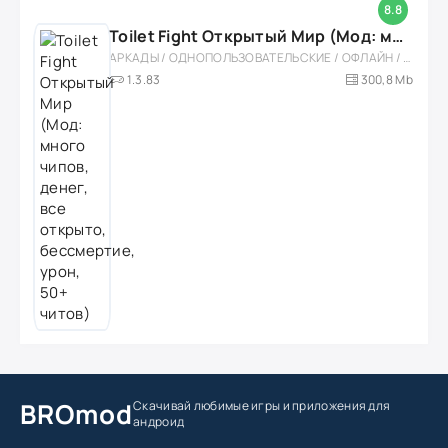
8.8
Toilet Fight Открытый Мир (Мод: много чипов, денег, все открыто, бессмертие, урон, 50+ читов)
АРКАДЫ / ОДНОПОЛЬЗОВАТЕЛЬСКИЕ / ОФЛАЙН / МОД / РОЛЕВЫЕ / ШУТЕРЫ / ОТКРЫТЫЙ МИР / ВСТРОЕННЫЙ КЕШ / 3D / ЭКШЕНЫ / ТУАЛЕТНЫЕ ВОЙНЫ / ДЛЯ ДЕТЕЙ
1.3.83
300,8 Mb
BROmod
Скачивай любимые игры
и приложения для
андроид