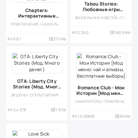
Tabou Stories:
Любовные игры
Chapters:
(Мод, Бесплатный
Интерактивные
ВИЗУАЛЬНАЯ НОВЕЛЛА / ПРИКЛЮЧЕНИЕ / КАЗУАЛЬНЫЕ / ДЕВОЧКАМ / ОДНОПОЛЬЗОВАТЕЛЬСКИЕ / СТИЛИЗАЦИЯ / МОД / РОМАНТИЧЕСКИЕ ЗНАКОМСТВА / ЗНАКОМСТВА
выбор)
истории (Мод,
ПРИКЛЮЧЕНИЕ / КАЗУАЛЬНЫЕ / ОДНОПОЛЬЗОВАТЕЛЬСКИЕ / РЕАЛИЗМ / ОФЛАЙН / МОД / ВСТРОЕННЫЙ КЕШ / ВИЗУАЛЬНАЯ НОВЕЛЛА
бриллианты/билеты)
2.28.0
160.8 Mb
6.8.1
277 Mb
GTA: Liberty City
Stories (Мод, Много
Romance Club - Мои
денег)
Истории [Мод меню:
ЭКШЕНЫ / ОТКРЫТЫЙ МИР / ПОРТЫ / ПРИКЛЮЧЕНИЕ / МОД / КАЗУАЛЬНЫЕ / СТИЛИЗАЦИЯ / ОДНОПОЛЬЗОВАТЕЛЬСКИЕ / БОЛЬШАЯ / 3D / ВСТРОЕННЫЙ КЕШ / ПЛАТНАЯ
чай и алмазы,
СИМУЛЯТОРЫ / ПРИКЛЮЧЕНИЕ / СТИЛИЗАЦИЯ / КАЗУАЛЬНЫЕ / ОДНОПОЛЬЗОВАТЕЛЬСКИЕ / ОФЛАЙН / МАЛЕНЬКАЯ / МОД
бесплатные выборы]
2.4.379
1.9 Gb
1.0.55800
95 Mb