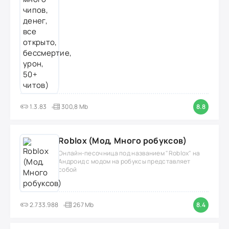
1.3.83
300,8 Mb
8.8
Roblox (Мод, Много робуксов)
Онлайн-песочница под названием "Roblox" на
Андроид с модом на робуксы представляет
собой
2.733.988
267 Mb
8.4