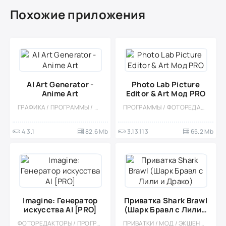
Похожие приложения
AI Art Generator -
Photo Lab Picture
Anime Art
Editor & Art Мод PRO
ГРАФИКА / ПРОГРАММЫ / МОД
ПРОГРАММЫ / ФОТОРЕДАКТОРЫ / МОД
4.3.1
82.6 Mb
3.13.113
65.2 Mb
Imagine: Генератор
Приватка Shark Brawl
искусства AI [PRO]
(Шарк Бравл с Лили и
Драко)
ФОТОРЕДАКТОРЫ / ПРОГРАММЫ / МОД
ПРИВАТКИ / МОД / ЭКШЕНЫ / МНОГОПОЛЬЗОВАТЕЛЬСКАЯ / КООПЕРАТИВ