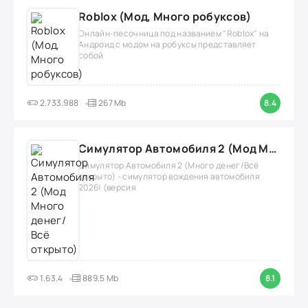
Roblox (Мод, Много робуксов)
Онлайн-песочница под названием "Roblox" на
Андроид с модом на робуксы представляет
собой
2.733.988
267 Mb
8.4
Симулятор Автомобиля 2 (Мод Много денег/Всё открыто)
Симулятор Автомобиля 2 (Много денег/Всё
открыто) - симулятор вождения автомобиля
2026! (версия
1.63.4
889.5 Mb
8.1