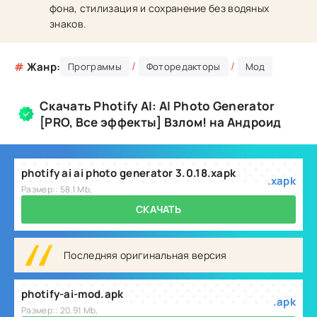
фона, стилизация и сохранение без водяных
знаков.
/
/
#
Жанр:
Программы
Фоторедакторы
Мод
Скачать Photify AI: AI Photo Generator
[PRO, Все эффекты] Взлом! на Андроид
photify ai ai photo generator 3.0.18.xapk
.xapk
Размер:: 58.1 Mb,
СКАЧАТЬ
Последняя оригинальная версия
photify-ai-mod.apk
.apk
Размер:: 20.91 Mb,