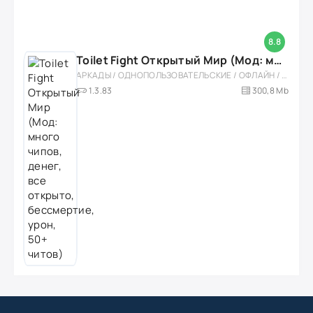
8.8
Toilet Fight Открытый Мир (Мод: много чипов, денег, все открыто, бессмертие, урон, 50+ читов)
АРКАДЫ / ОДНОПОЛЬЗОВАТЕЛЬСКИЕ / ОФЛАЙН / МОД / РОЛЕВЫЕ / ШУТЕРЫ / ОТКРЫТЫЙ МИР / ВСТРОЕННЫЙ КЕШ / 3D / ЭКШЕНЫ / ТУАЛЕТНЫЕ ВОЙНЫ / ДЛЯ ДЕТЕЙ
1.3.83
300,8 Mb