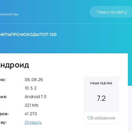
миум игры.
ЧИТЫ
ПРОМОКОДЫ
ТОП 100
 Андроид
но:
06.08.26
НАША ОЦЕНКА
10.5.2
7.2
ния:
Android 7.0
221 Mb
ров:
41 270
В избранное
lay:
Открыть