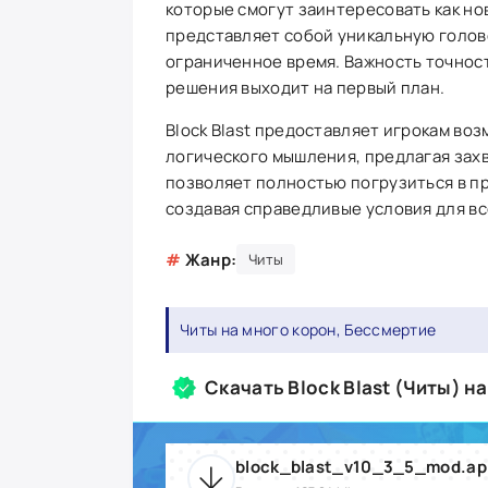
которые смогут заинтересовать как но
представляет собой уникальную голов
ограниченное время. Важность точнос
решения выходит на первый план.
Block Blast предоставляет игрокам во
логического мышления, предлагая зах
позволяет полностью погрузиться в п
создавая справедливые условия для вс
#
Жанр:
Читы
Читы на много корон, Бессмертие
Скачать Block Blast (Читы) н
block_blast_v10_3_5_mod.ap