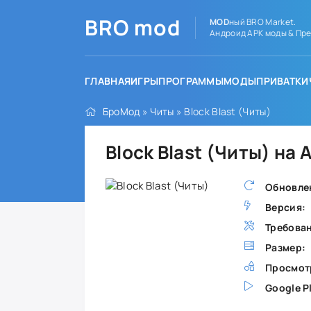
BRO
mod
MOD
ный BRO Market.
Андроид APK моды & Пре
ГЛАВНАЯ
ИГРЫ
ПРОГРАММЫ
МОДЫ
ПРИВАТКИ
БроМод
»
Читы
» Block Blast (Читы)
Block Blast (Читы) на
Обновле
Версия:
Требова
Размер:
Просмот
Google P