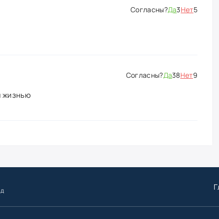
Да
3
Нет
5
Да
38
Нет
9
й жизнью
Г
ид