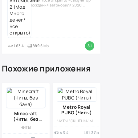
денег/Всё открыто) - симулятор
вождения автомобиля 2026!
(версия
1.63.4
889.5 Mb
8.1
Похожие приложения
Metro Royal
PUBG (Читы)
Minecraft
(Читы, без
ЧИТЫ / ЭКШЕНЫ / МНОГОПОЛЬЗОВАТЕЛЬСКАЯ / МОД
бана)
ЧИТЫ
4.3.4
1.3 Gb