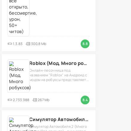
1.3.83
300,8 Mb
8.8
Roblox (Мод, Много робуксов)
Онлайн-песочница под
названием "Roblox" на Андроид с
модом на робуксы представляет
собой
2.733.988
267 Mb
8.4
Симулятор Автомобиля 2 (Мод Много денег/Всё открыто)
Симулятор Автомобиля 2 (Много