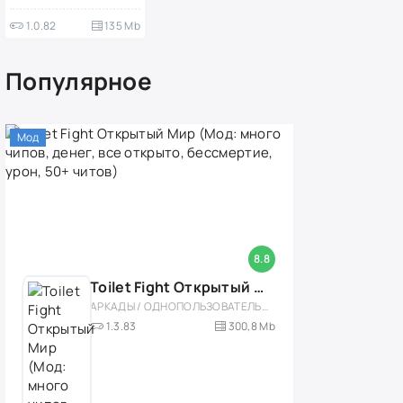
1.0.82
135 Mb
Популярное
Мод
8.8
Toilet Fight Открытый Мир (Мод: много чипов, денег, все открыто, бессмертие, урон, 50+ читов)
АРКАДЫ / ОДНОПОЛЬЗОВАТЕЛЬСКИЕ / ОФЛАЙН / МОД / РОЛЕВЫЕ / ШУТЕРЫ / ОТКРЫТЫЙ МИР / ВСТРОЕННЫЙ КЕШ / 3D / ЭКШЕНЫ / ТУАЛЕТНЫЕ ВОЙНЫ / ДЛЯ ДЕТЕЙ
1.3.83
300,8 Mb