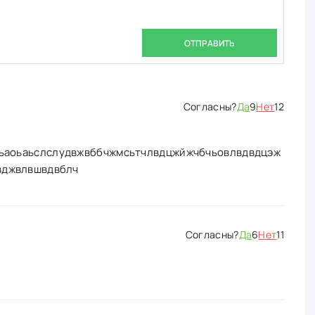
ОТПРАВИТЬ
Да
9
Нет
12
ьаоьаьслслудвжвббчжмсьтчлвдцжйжчбчьовлвдвдцэж
вджвлвшвдвблч
Да
6
Нет
11