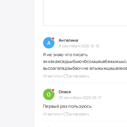
Ангелина
А
8 сентября 2025 15:16
Я не знаю что писать
аххахажсвдьыбыючбсомшаьвбвжыжыьс
вьсоагалвдэыбвоч не влыжыжщашаово
Ответить
Цитировать
Олеся
О
23 сентября 2025 05:17
Первый раз пользуюсь
Ответить
Цитировать