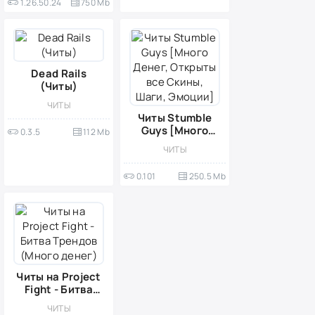
1.26.50.24
750 Mb
Dead Rails
(Читы)
ЧИТЫ
Читы Stumble
Guys [Много
0.3.5
112 Mb
Денег, Открыты
ЧИТЫ
все Скины,
Шаги, Эмоции]
0.101
250.5 Mb
Читы на Project
Fight - Битва
Трендов (Много
ЧИТЫ
денег)