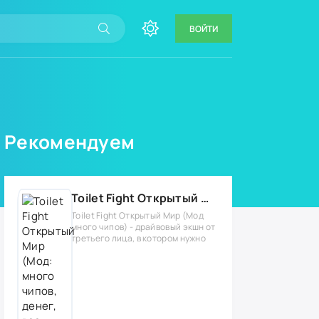
ВОЙТИ
Рекомендуем
Toilet Fight Открытый Мир (Мод: много чипов, денег, все открыто, бессмертие, урон, 50+ читов)
Toilet Fight Открытый Мир (Мод
много чипов) - драйвовый экшн от
третьего лица, в котором нужно