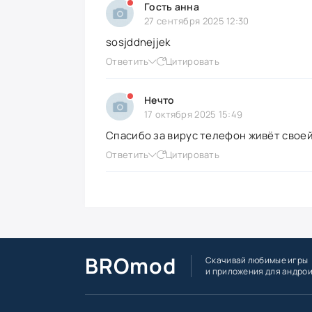
Гость анна
27 сентября 2025 12:30
sosjddnejjek
Ответить
Цитировать
Нечто
17 октября 2025 15:49
Спасибо за вирус телефон живёт свое
Ответить
Цитировать
BROmod
Скачивай любимые игры
и приложения для андро