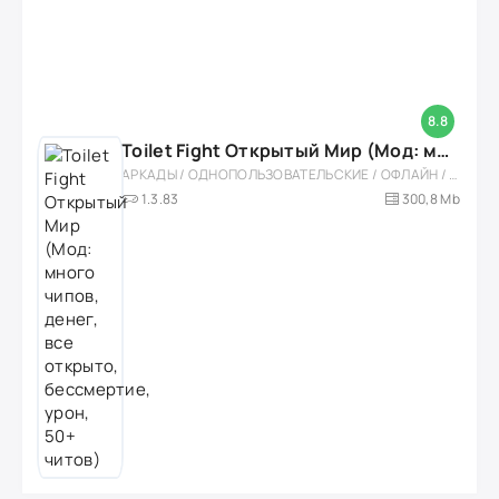
8.8
Toilet Fight Открытый Мир (Мод: много чипов, денег, все открыто, бессмертие, урон, 50+ читов)
АРКАДЫ / ОДНОПОЛЬЗОВАТЕЛЬСКИЕ / ОФЛАЙН / МОД / РОЛЕВЫЕ / ШУТЕРЫ / ОТКРЫТЫЙ МИР / ВСТРОЕННЫЙ КЕШ / 3D / ЭКШЕНЫ / ТУАЛЕТНЫЕ ВОЙНЫ / ДЛЯ ДЕТЕЙ
1.3.83
300,8 Mb