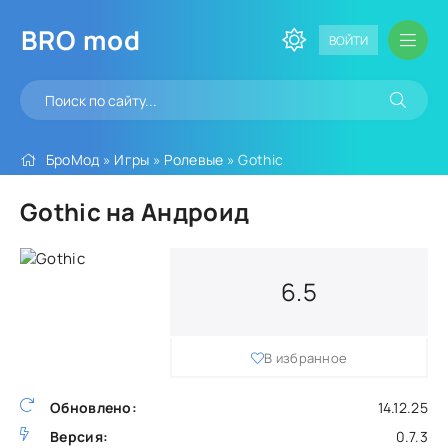
BRO
mod
ВОЙТИ
БроМод
»
Игры
»
Ролевые
» Gothic
Gothic на Андроид
6.5
В избранное
Обновлено:
14.12.25
Версия:
0.7.3