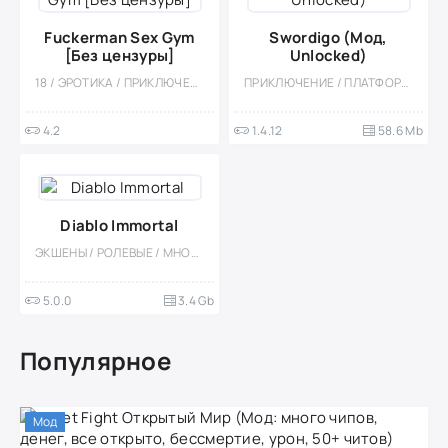
Fuckerman Sex Gym
Swordigo (Мод,
[Без цензуры]
Unlocked)
18 / ЭРОТИКА / ПРИКЛЮЧЕНИЕ / ВЕСЁЛАЯ / ОДНОПОЛЬЗОВАТЕЛЬСКИЕ / ОФЛАЙН / ВСТРОЕННЫЙ КЕШ
ПРИКЛЮЧЕНИЕ / ПЛАТФОРМЕРЫ / ФЭНТЕЗИ / ЭКШЕНЫ / СЛЭШЕР / КАЗУАЛЬНЫЕ / ОДНОПОЛЬЗОВАТЕЛЬСКИЕ / СТИЛИЗАЦИЯ / ОФЛАЙН / МАГИЯ
4.2
1.4.12
58.6 Mb
Diablo Immortal
ЭКШЕНЫ / РОЛЕВЫЕ / МНОГОПОЛЬЗОВАТЕЛЬСКАЯ / КАЗУАЛЬНЫЕ / ОДНОПОЛЬЗОВАТЕЛЬСКИЕ / СОРЕВНОВАТЕЛЬНАЯ / СТИЛИЗАЦИЯ / БОЛЬШАЯ / КРАФТИНГ / ФЭНТЕЗИ / ИЗОМЕТРИЯ / ВИД СВЕРХУ
5.0.0
3.4 Gb
Популярное
Мод