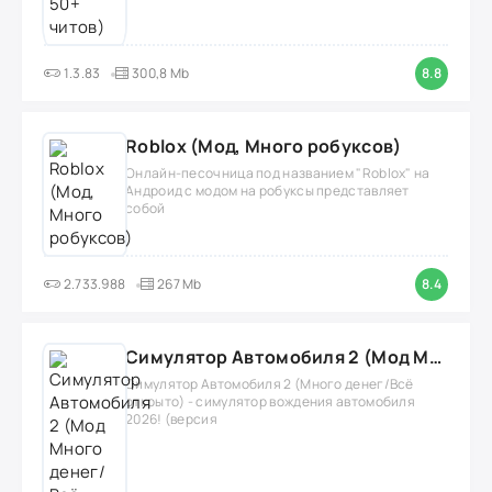
1.3.83
300,8 Mb
8.8
Roblox (Мод, Много робуксов)
Онлайн-песочница под названием "Roblox" на
Андроид с модом на робуксы представляет
собой
2.733.988
267 Mb
8.4
Симулятор Автомобиля 2 (Мод Много денег/Всё открыто)
Симулятор Автомобиля 2 (Много денег/Всё
открыто) - симулятор вождения автомобиля
2026! (версия