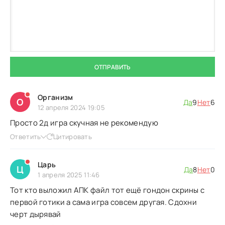
ОТПРАВИТЬ
Организм
О
Да
9
Нет
6
12 апреля 2024 19:05
Просто 2д игра скучная не рекомендую
Ответить
Цитировать
Царь
Ц
Да
8
Нет
0
1 апреля 2025 11:46
Тот кто выложил АПК файл тот ещё гондон скрины с
первой готики а сама игра совсем другая. Сдохни
черт дырявай