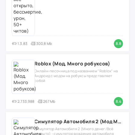
1.3.83
300,8 Mb
8.8
Roblox (Мод, Много робуксов)
Онлайн-песочница под названием "Roblox" на
Андроид с модом на робуксы представляет
собой
2.733.988
267 Mb
8.4
Симулятор Автомобиля 2 (Мод Много денег/Всё открыто)
Симулятор Автомобиля 2 (Много денег/Всё
открыто) - симулятор вождения автомобиля