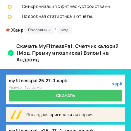
Синхронизация с фитнес-устройствами.
Подробная статистика и отчёты.
/
#
Жанр:
Программы
Мод
Скачать MyFitnessPal: Счетчик калорий
(Мод, Премиум подписка) Взлом! на
Андроид
myfitnesspal 26.27.0.xapk
.xapk
Размер:: 156.02 Mb,
СКАЧАТЬ
Последняя оригинальная версия
myfitnesspal_v26_23_1_premium.apk