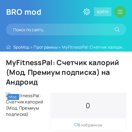
BRO
mod
ВОЙТИ
БроМод
»
Программы
» MyFitnessPal: Счетчик калорий (Мод, Премиум подписка)
MyFitnessPal: Счетчик калорий
(Мод, Премиум подписка) на
Андроид
Мод:
0
В избранное