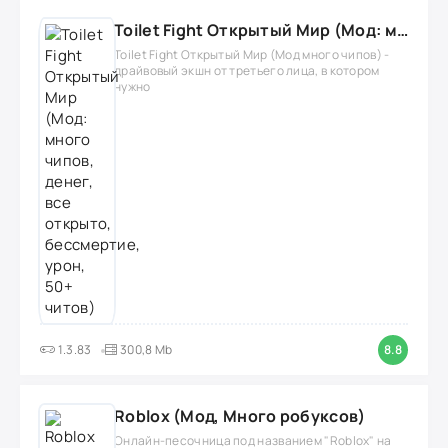
Toilet Fight Открытый Мир (Мод: много чипов, денег, все открыто, бессмертие, урон, 50+ читов)
Toilet Fight Открытый Мир (Мод много чипов) -
драйвовый экшн от третьего лица, в котором
нужно
1.3.83
300,8 Mb
8.8
Roblox (Мод, Много робуксов)
Онлайн-песочница под названием "Roblox" на