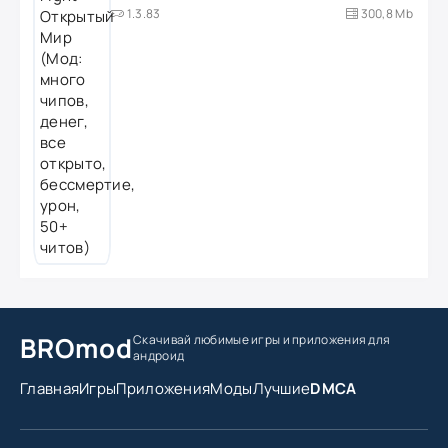
1.3.83
300,8 Mb
BROmod
Скачивай любимые игры
и приложения для
андроид
Главная
Игры
Приложения
Моды
Лучшие
DMCA