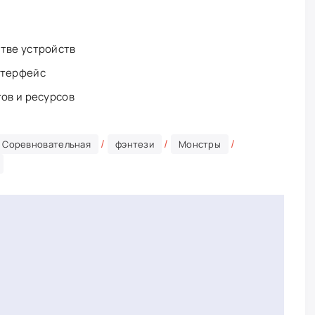
и
тве устройств
нтерфейс
тов и ресурсов
/
/
/
Соревновательная
фэнтези
Монстры