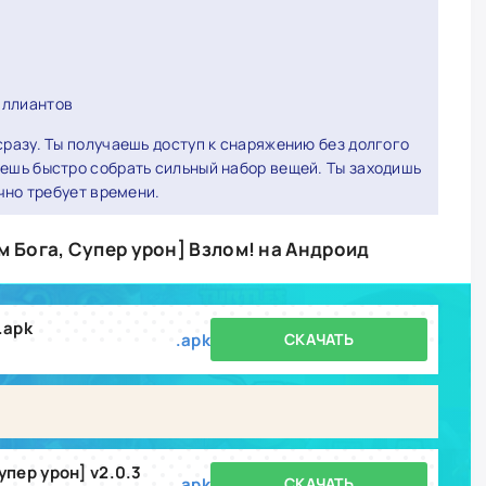
иллиантов
сразу. Ты получаешь доступ к снаряжению без долгого
ешь быстро собрать сильный набор вещей. Ты заходишь
ычно требует времени.
м Бога, Супер урон] Взлом! на Андроид
.apk
.apk
СКАЧАТЬ
упер урон] v2.0.3
.apk
СКАЧАТЬ