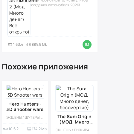
денег/Всё открыто) - симулятор
вождения автомобиля 2026!
(версия
1.63.4
889.5 Mb
8.1
Похожие приложения
Hero Hunters -
3D Shooter wars
The Sun: Origin
ЭКШЕНЫ / ШУТЕРЫ / КАЗУАЛЬНЫЕ / МНОГОПОЛЬЗОВАТЕЛЬСКАЯ / СОРЕВНОВАТЕЛЬНАЯ / ОДНОПОЛЬЗОВАТЕЛЬСКИЕ / СТИЛИЗАЦИЯ / ОФЛАЙН / 3D / МОД / ВСТРОЕННЫЙ КЕШ / НАУЧНАЯ ФАНТАСТИКА
(МОД, Много
денег,
10.6.2
174.2 Mb
ЭКШЕНЫ / ВЫЖИВАНИЕ / ОДНОПОЛЬЗОВАТЕЛЬСКИЕ / 3D / СЮЖЕТНЫЕ ИГРЫ / ОФЛАЙН / ТАКТИЧЕСКИЕ / РОЛЕВЫЕ / МОД / КРАФТИНГ / АПОКАЛИПСИС / ГРАФИКА / ИССЛЕДОВАНИЯ
бессмертие)