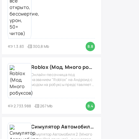
1.3.83
300,8 Mb
8.8
Roblox (Мод, Много робуксов)
Онлайн-песочница под
названием "Roblox" на Андроид с
модом на робуксы представляет
собой
2.733.988
267 Mb
8.4
Симулятор Автомобиля 2 (Мод Много денег/Всё открыто)
Симулятор Автомобиля 2 (Много