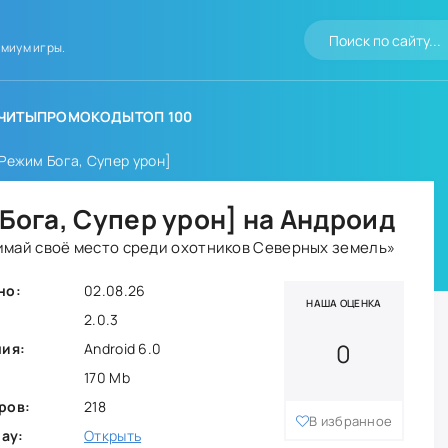
миум игры.
ЧИТЫ
ПРОМОКОДЫ
ТОП 100
[Режим Бога, Супер урон]
 Бога, Супер урон] на Андроид
нимай своё место среди охотников Северных земель»
но:
02.08.26
НАША ОЦЕНКА
2.0.3
0
ния:
Android 6.0
170 Mb
ров:
218
В избранное
lay:
Открыть