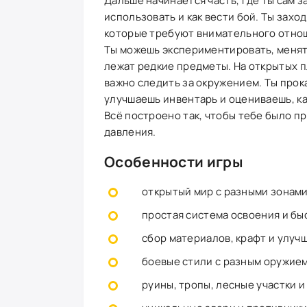
Дальше начинается часть, где ты сам з
использовать и как вести бой. Ты захо
которые требуют внимательного отнош
Ты можешь экспериментировать, менять
лежат редкие предметы. На открытых п
важно следить за окружением. Ты про
улучшаешь инвентарь и оцениваешь, ка
Всё построено так, чтобы тебе было п
давления.
Особенности игры
открытый мир с разными зонам
простая система освоения и бы
сбор материалов, крафт и улу
боевые стили с разным оружие
руины, тропы, лесные участки 