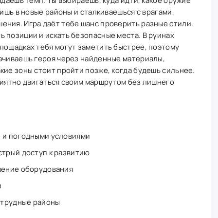
адаёшь темп. Ты выбираешь, куда идти, какое оружие
дишь в новые районы и сталкиваешься с врагами,
ения. Игра даёт тебе шанс проверить разные стили.
 позиции и искать безопасные места. В руинах
лощадках тебя могут заметить быстрее, поэтому
качиваешь героя через найденные материалы,
кие зоны стоит пройти позже, когда будешь сильнее.
риятно двигаться своим маршрутом без лишнего
и и погодными условиями
стрый доступ к развитию
чшение оборудования
м
и трудные районы