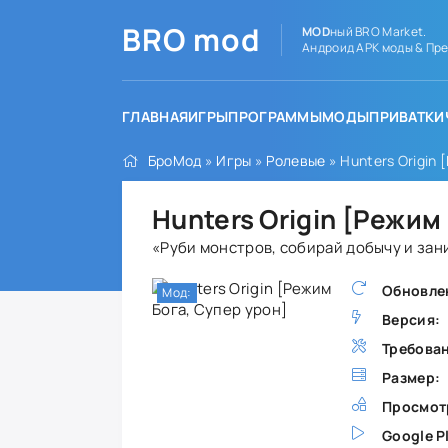
BRO
mod
MOD
ный BRO Market.
Андроид APK моды & Пре
ГЛАВНАЯ
ИГРЫ
ПРОГРАММЫ
МОДЫ
ПРИВАТКИ
БроМод
»
Игры
»
Ролевые
» Hunters Origin 
Hunters Origin [Режим
«Руби монстров, собирай добычу и за
Обновле
Мод:
Версия:
Требова
Размер:
Просмот
Google P