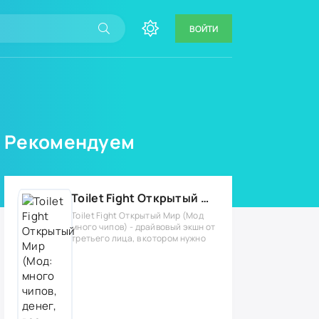
ВОЙТИ
Рекомендуем
Toilet Fight Открытый Мир (Мод: много чипов, денег, все открыто, бессмертие, урон, 50+ читов)
Toilet Fight Открытый Мир (Мод
много чипов) - драйвовый экшн от
третьего лица, в котором нужно