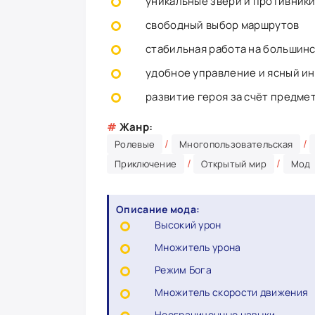
уникальные звери и противник
свободный выбор маршрутов
стабильная работа на большинс
удобное управление и ясный и
развитие героя за счёт предме
#
Жанр:
/
/
Ролевые
Многопользовательская
/
/
Приключение
Открытый мир
Мод
Описание мода:
Высокий урон
Множитель урона
Режим Бога
Множитель скорости движения
Неограниченные навыки