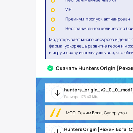
VIP
Премиум-пропуск активирован
Неограниченное количество бр
Мод открывает много ресурсов и денег 
фарма, ускоряешь развитие героя и мож
в игру и сразу используешь всё, что об
Скачать Hunters Origin [Режи
hunters_origin_v2_0_0_mod1
Размер:: 175.43 Mb,
MOD: Режим Бога, Супер урон
Hunters Origin [Режим Бога, С