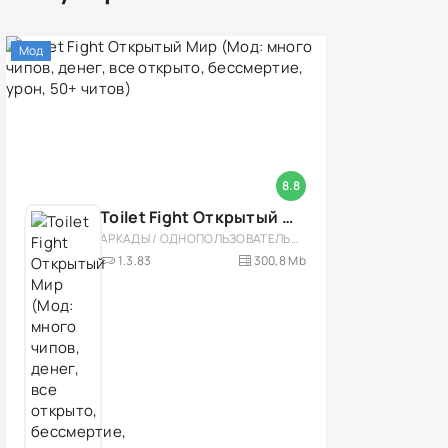
Мод
8.8
Toilet Fight Открытый Мир (Мод: много чипов, денег, все открыто, бессмертие, урон, 50+ читов)
АРКАДЫ / ОДНОПОЛЬЗОВАТЕЛЬСКИЕ / ОФЛАЙН / МОД / РОЛЕВЫЕ / ШУТЕРЫ / ОТКРЫТЫЙ МИР / ВСТРОЕННЫЙ КЕШ / 3D / ЭКШЕНЫ / ТУАЛЕТНЫЕ ВОЙНЫ / ДЛЯ ДЕТЕЙ
1.3.83
300,8 Mb