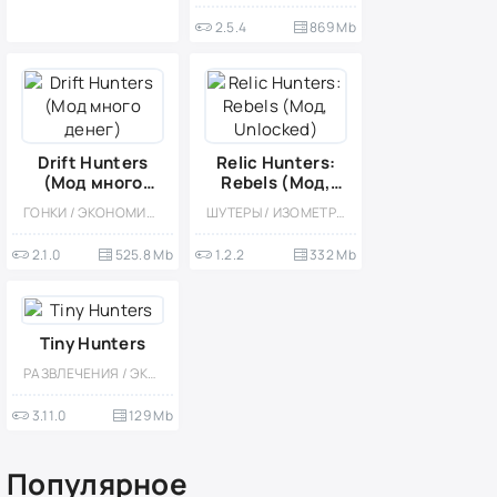
2.5.4
869 Mb
Drift Hunters
Relic Hunters:
(Мод много
Rebels (Мод,
денег)
Unlocked)
ГОНКИ / ЭКОНОМИЧЕСКАЯ СТРАТЕГИЯ / 3D / КАЗУАЛЬНЫЕ / ОДНОПОЛЬЗОВАТЕЛЬСКИЕ / ДРИФТ / СТИЛИЗАЦИЯ / ОФЛАЙН / МОД
ШУТЕРЫ / ИЗОМЕТРИЯ / ОДНОПОЛЬЗОВАТЕЛЬСКИЕ / ОФЛАЙН / СТИЛИЗАЦИЯ / ПО МУЛЬТФИЛЬМАМ / ЭКШЕНЫ / МОД
2.1.0
525.8 Mb
1.2.2
332 Mb
Tiny Hunters
РАЗВЛЕЧЕНИЯ / ЭКШЕНЫ / ПЛАТНАЯ / КАЗУАЛЬНЫЕ / ОДНОПОЛЬЗОВАТЕЛЬСКИЕ / СТИЛИЗАЦИЯ / ДЛЯ ДЕТЕЙ / ВИД СБОКУ / МОД / МАЛЕНЬКАЯ
3.11.0
129 Mb
Популярное