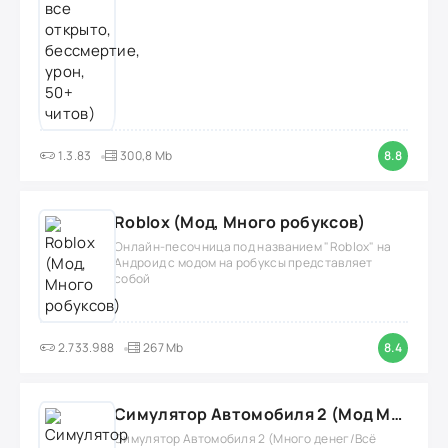
1.3.83
300,8 Mb
8.8
Roblox (Мод, Много робуксов)
Онлайн-песочница под названием "Roblox" на
Андроид с модом на робуксы представляет
собой
2.733.988
267 Mb
8.4
Симулятор Автомобиля 2 (Мод Много денег/Всё открыто)
Симулятор Автомобиля 2 (Много денег/Всё