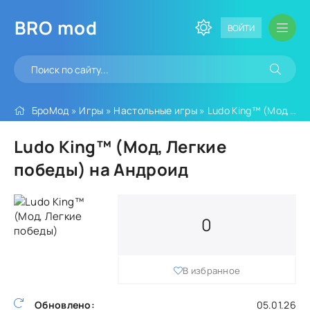
BRO
mod
ВОЙТИ
БроМод
»
Игры
»
Настольные игры
» Ludo King™ (Мод, Легкие победы)
Ludo King™ (Мод, Легкие
победы) на Андроид
0
В избранное
Обновлено:
05.01.26