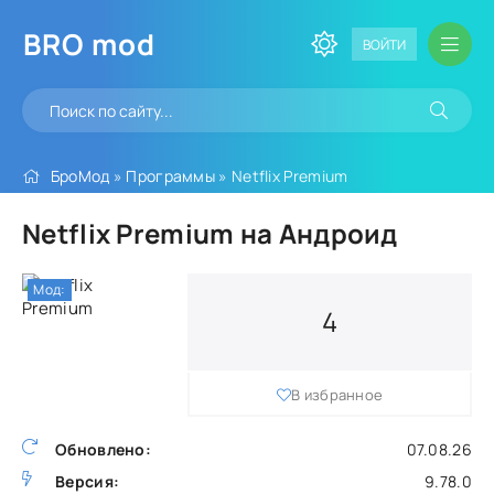
BRO
mod
ВОЙТИ
БроМод
»
Программы
» Netflix Premium
Netflix Premium на Андроид
Мод:
4
В избранное
Обновлено:
07.08.26
Версия:
9.78.0