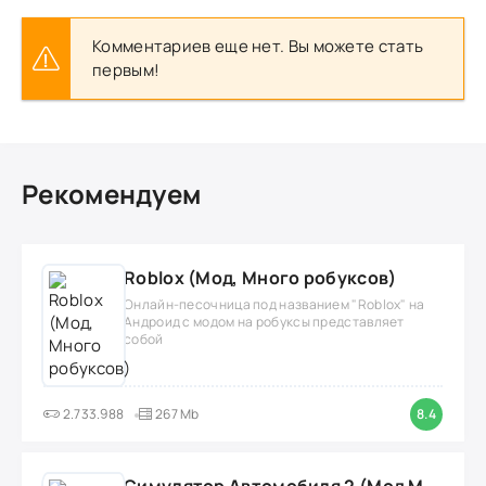
Комментариев еще нет. Вы можете стать
первым!
Рекомендуем
Roblox (Мод, Много робуксов)
Онлайн-песочница под названием "Roblox" на
Андроид с модом на робуксы представляет
собой
2.733.988
267 Mb
8.4