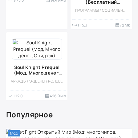
9.78.0
91.49 Mb
(Бесплатный
Premium, невидимка)
ПРОГРАММЫ / СОЦИАЛЬНЫЕ / МОД
11.5.3
72 Mb
Soul Knight Prequel
(Мод, Много денег,
Спидхак)
АРКАДЫ / ЭКШЕНЫ / РОЛЕВЫЕ / ОДНОПОЛЬЗОВАТЕЛЬСКИЕ / ИЗОМЕТРИЯ / МАГИЯ / ФЭНТЕЗИ / МОД / ВСТРОЕННЫЙ КЕШ / ПИКСЕЛЬНАЯ / КАЗУАЛЬНЫЕ / ОФЛАЙН
1.12.0
426.9 Mb
Популярное
Мод