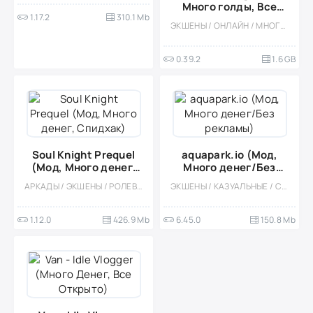
Много голды, Все
1.17.2
310.1 Mb
скины, Без бана]
ЭКШЕНЫ / ОНЛАЙН / МНОГОПОЛЬЗОВАТЕЛЬСКАЯ / ШУТЕРЫ / ТАКТИЧЕСКИЕ / СОРЕВНОВАТЕЛЬНАЯ / ОДНОПОЛЬЗОВАТЕЛЬСКИЕ / СТИЛИЗАЦИЯ / МОД / БОЛЬШАЯ / ОТ ПЕРВОГО ЛИЦА / ВСТРОЕННЫЙ КЕШ / 3D / ПРИВАТКИ / ГЕЙМПАД
0.39.2
1.6 GB
Soul Knight Prequel
aquapark.io (Мод,
(Мод, Много денег,
Много денег/Без
Спидхак)
рекламы)
АРКАДЫ / ЭКШЕНЫ / РОЛЕВЫЕ / ОДНОПОЛЬЗОВАТЕЛЬСКИЕ / ИЗОМЕТРИЯ / МАГИЯ / ФЭНТЕЗИ / МОД / ВСТРОЕННЫЙ КЕШ / ПИКСЕЛЬНАЯ / КАЗУАЛЬНЫЕ / ОФЛАЙН
ЭКШЕНЫ / КАЗУАЛЬНЫЕ / СТИЛИЗАЦИЯ / ОДНОПОЛЬЗОВАТЕЛЬСКИЕ / ОФЛАЙН / МОД / АРКАДЫ / ВСТРОЕННЫЙ КЕШ / ПРИКЛЮЧЕНИЕ / ВЕСЁЛАЯ / РАННЕРЫ
1.12.0
426.9 Mb
6.45.0
150.8 Mb