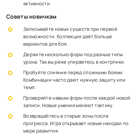
активности
Советы новичкам
Записывайте новых существ при первой
возможности. Коллекция даёт больше
вариантов для боя.
Держите несколько форм под разные типы
урона. Так вы реже упираетесь в контрпики.
Пробуйте слияние перед сложными боями.
Комбинации часто дают нужную защиту или
темп.
Проверяйте навыки форм после каждой новой
записи. Новые умения меняют тактику.
Возвращайтесь в старые зоны после
прогресса. Игра открывает новые находки по
мере развития.