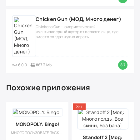
Chicken Gun (МОД, Много денег)
Chickens Gun - юмористический
мультиплеерный шутер от первого лица, где
вместо солдат нужно играть
6.0.0
887.3 Mb
8.7
Похожие приложения
Хит
MONOPOLY: Bingo!
МНОГОПОЛЬЗОВАТЕЛЬСКАЯ / СОРЕВНОВАТЕЛЬНАЯ / МОД / ОДНОПОЛЬЗОВАТЕЛЬСКИЕ / АЗАРТНЫЕ / НАСТОЛЬНЫЕ ИГРЫ
Standoff 2 [Мод: