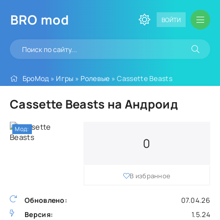
BRO
mod
ВОЙТИ
БроМод
»
Игры
»
Ролевые
» Cassette Beasts
Cassette Beasts на Андроид
Мод:
0
В избранное
Обновлено:
07.04.26
Версия:
1.5.24