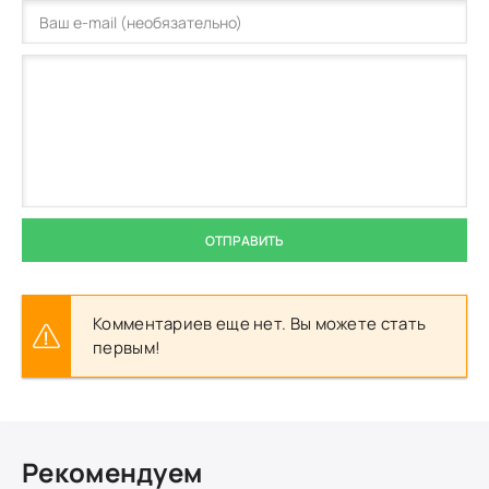
ОТПРАВИТЬ
Комментариев еще нет. Вы можете стать
первым!
Рекомендуем