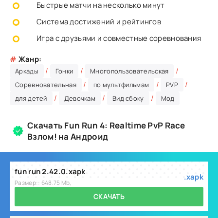
Быстрые матчи на несколько минут
Система достижений и рейтингов
Игра с друзьями и совместные соревнования
#
Жанр:
/
/
/
Аркады
Гонки
Многопользовательская
/
/
/
Соревновательная
по мультфильмам
PVP
/
/
/
для детей
Девочкам
Вид сбоку
Мод
Скачать Fun Run 4: Realtime PvP Race
Взлом! на Андроид
fun run 2.42.0.xapk
.xapk
Размер:: 648.75 Mb,
СКАЧАТЬ