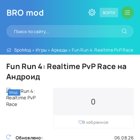
BRO
mod
ВОЙТИ
БроМод
»
Игры
»
Аркады
» Fun Run 4: Realtime PvP Race
Fun Run 4: Realtime PvP Race на
Андроид
Мод:
0
В избранное
Обновлено:
06.08.26