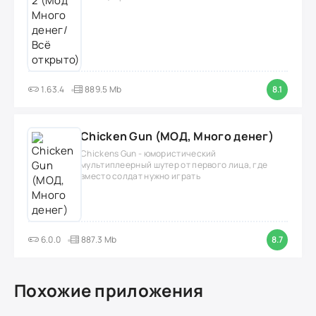
1.63.4
889.5 Mb
8.1
Chicken Gun (МОД, Много денег)
Chickens Gun - юмористический
мультиплеерный шутер от первого лица, где
вместо солдат нужно играть
6.0.0
887.3 Mb
8.7
Похожие приложения