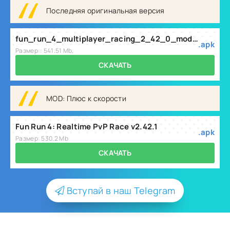
Последняя оригинальная версия
fun_run_4_multiplayer_racing_2_42_0_mod.apk
.apk
Размер:: 541.51 Mb,
СКАЧАТЬ
MOD: Плюс к скорости
Fun Run 4: Realtime PvP Race v2.42.1
.apk
Размер: 530.2 Mb
СКАЧАТЬ
Вступай в наш Telegram