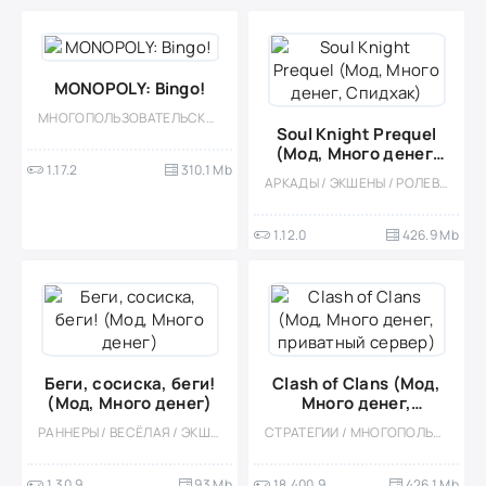
MONOPOLY: Bingo!
МНОГОПОЛЬЗОВАТЕЛЬСКАЯ / СОРЕВНОВАТЕЛЬНАЯ / МОД / ОДНОПОЛЬЗОВАТЕЛЬСКИЕ / АЗАРТНЫЕ / НАСТОЛЬНЫЕ ИГРЫ
Soul Knight Prequel
(Мод, Много денег,
1.17.2
310.1 Mb
Спидхак)
АРКАДЫ / ЭКШЕНЫ / РОЛЕВЫЕ / ОДНОПОЛЬЗОВАТЕЛЬСКИЕ / ИЗОМЕТРИЯ / МАГИЯ / ФЭНТЕЗИ / МОД / ВСТРОЕННЫЙ КЕШ / ПИКСЕЛЬНАЯ / КАЗУАЛЬНЫЕ / ОФЛАЙН
1.12.0
426.9 Mb
Беги, сосиска, беги!
Clash of Clans (Мод,
(Мод, Много денег)
Много денег,
приватный сервер)
РАННЕРЫ / ВЕСЁЛАЯ / ЭКШЕНЫ / ПЛАТФОРМЕРЫ / КАЗУАЛЬНЫЕ / ОДНОПОЛЬЗОВАТЕЛЬСКИЕ / СТИЛИЗАЦИЯ / ОФЛАЙН / МОД / ПО МУЛЬТФИЛЬМАМ / ВСТРОЕННЫЙ КЕШ / МАЛЕНЬКАЯ
СТРАТЕГИИ / МНОГОПОЛЬЗОВАТЕЛЬСКАЯ / ОНЛАЙН / СОРЕВНОВАТЕЛЬНАЯ / БЕЗ КЕША / ВСТРОЕННЫЙ КЕШ / ОДНОПОЛЬЗОВАТЕЛЬСКИЕ / СТИЛИЗАЦИЯ / ФЭНТЕЗИ
1.30.9
93 Mb
18.400.9
426.1 Mb