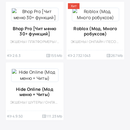
Хит
Bhop Pro [Чит меню
Roblox (Мод, Много
30+ функций]
робуксов)
ЭКШЕНЫ / ПЛАТФОРМЕРЫ / 3D / КАЗУАЛЬНЫЕ / МНОГОПОЛЬЗОВАТЕЛЬСКАЯ / ОДНА ЖИЗНЬ / МОД / ОФЛАЙН / ЧИТЫ
ЭКШЕНЫ / ОНЛАЙН / ПЕСОЧНИЦЫ / МОД / СТИЛИЗАЦИЯ / МНОГОПОЛЬЗОВАТЕЛЬСКАЯ / ОДНОПОЛЬЗОВАТЕЛЬСКИЕ / КАЗУАЛЬНЫЕ / СИМУЛЯТОРЫ / ПРИКЛЮЧЕНИЕ / 3D
2.6.3
155 Mb
2.732.1043
267 Mb
Hide Online (Мод
меню + Читы)
ЭКШЕНЫ / ШУТЕРЫ / ОНЛАЙН / КАЗУАЛЬНЫЕ / МНОГОПОЛЬЗОВАТЕЛЬСКАЯ / СОРЕВНОВАТЕЛЬНАЯ / СТИЛИЗАЦИЯ
4.9.50
111.23 Mb