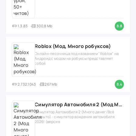
1.3.83
300,8 Mb
8.8
Roblox (Мод, Много робуксов)
Онлайн-песочница под названием "Roblox" на
Андроид с модом на робуксы представляет
собой
2.732.1043
267 Mb
8.4
Симулятор Автомобиля 2 (Мод Много денег/Всё открыто)
Симулятор Автомобиля 2 (Много денег/Всё
открыто) - симулятор вождения автомобиля
2026! (версия