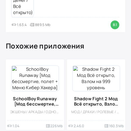
1.63.4
889.5 Mb
8.1
Похожие приложения
SchoolBoy Runaway
Shadow Fight 2 Мод
[Мод бессмертие,
Всё открыто, Взлом
полет + Меню Кибер
на 999 уровень
ЭКШЕНЫ / АРКАДЫ / ОДНОПОЛЬЗОВАТЕЛЬСКИЕ / ОФЛАЙН / ВСТРОЕННЫЙ КЕШ / МОД / 3D / СТЕЛС
МОД / ДРАКИ / РОЛЕВЫЕ / ОФЛАЙН / КАЗУАЛЬНЫЕ / ЭКШЕНЫ / ОДНОПОЛЬЗОВАТЕЛЬСКИЕ / СТИЛИЗАЦИЯ / ФЭНТЕЗИ / ВИД СБОКУ / БОССЫ
Хакера]
1.04
226 Mb
2.46.0
160.3 Mb