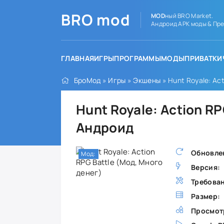
BRO
mod
MOD
ный BRO Market.
Андроид APK моды & Пре
ГЛАВНАЯ
ИГРЫ
ПРОГРАММЫ
МОДЫ
ПРИВАТКИ
БроМод
»
Игры
»
Экшены
» Hunt Royale: Ac
Hunt Royale: Action RP
Андроид
Обновле
Мод:
Версия:
Требова
Размер:
Просмот