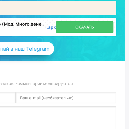
Hunt Royale: Action RPG Battle (Мод, Много денег) v3.31.1
.apk
СКАЧАТЬ
пай в наш Telegram
 знаков. комментарии модерируются