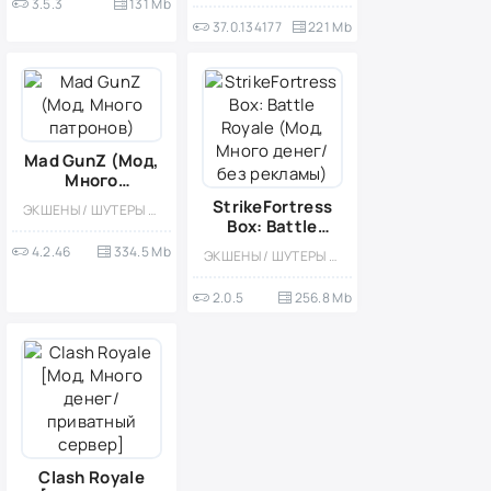
3.5.3
131 Mb
37.0.134177
221 Mb
Mad GunZ (Мод,
Много
патронов)
StrikeFortress
ЭКШЕНЫ / ШУТЕРЫ / ТАКТИЧЕСКИЕ / ПИКСЕЛЬНАЯ / МНОГОПОЛЬЗОВАТЕЛЬСКАЯ / СОРЕВНОВАТЕЛЬНАЯ / СТИЛИЗАЦИЯ / 3D
Box: Battle
Royale (Мод,
4.2.46
334.5 Mb
ЭКШЕНЫ / ШУТЕРЫ / ТАКТИЧЕСКИЕ / КАЗУАЛЬНЫЕ / МНОГОПОЛЬЗОВАТЕЛЬСКАЯ / СОРЕВНОВАТЕЛЬНАЯ / СТИЛИЗАЦИЯ / МОД / ВСТРОЕННЫЙ КЕШ / ПЕСОЧНИЦЫ / КОРОЛЕВСКИЕ БИТВЫ / 3D
Много денег/
без рекламы)
2.0.5
256.8 Mb
Clash Royale