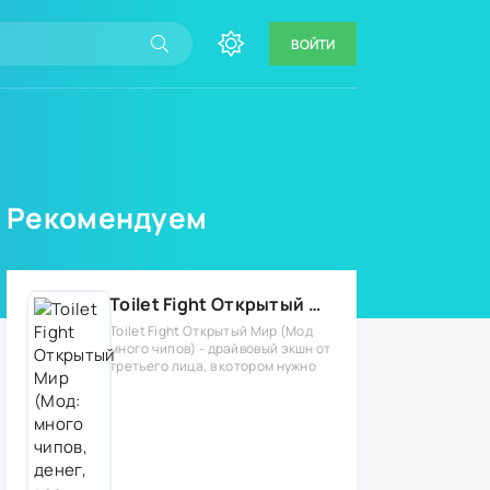
ВОЙТИ
Рекомендуем
Toilet Fight Открытый Мир (Мод: много чипов, денег, все открыто, бессмертие, урон, 50+ читов)
Toilet Fight Открытый Мир (Мод
много чипов) - драйвовый экшн от
третьего лица, в котором нужно