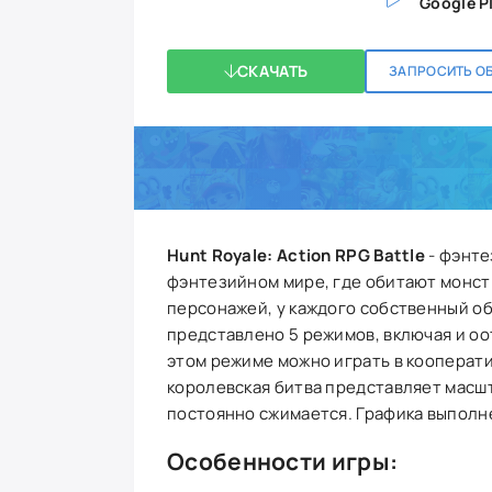
Google P
СКАЧАТЬ
ЗАПРОСИТЬ О
Hunt Royale: Action RPG Battle
- фэнте
фэнтезийном мире, где обитают монстр
персонажей, у каждого собственный об
представлено 5 режимов, включая и оот
этом режиме можно играть в кооперати
королевская битва представляет масшта
постоянно сжимается. Графика выполн
Особенности игры: