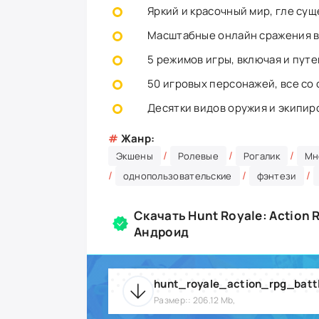
Яркий и красочный мир, гле сущ
Масштабные онлайн сражения в
5 режимов игры, включая и пут
50 игровых персонажей, все со
Десятки видов оружия и экипир
#
Жанр:
/
/
/
Экшены
Ролевые
Рогалик
Мн
/
/
/
однопользовательские
фэнтези
Скачать Hunt Royale: Action 
Андроид
Размер:: 206.12 Mb,