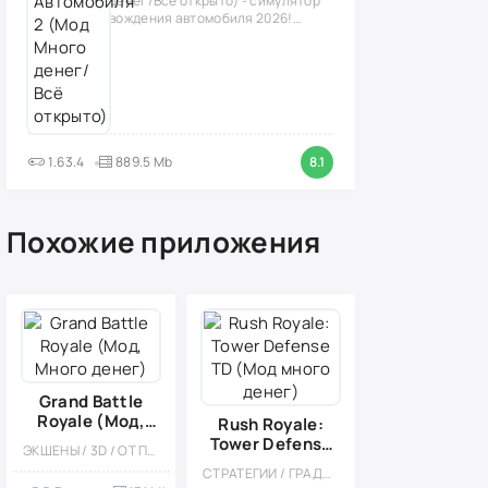
денег/Всё открыто) - симулятор
вождения автомобиля 2026!
(версия
1.63.4
889.5 Mb
8.1
Похожие приложения
Grand Battle
Royale (Мод,
Rush Royale:
Много денег)
Tower Defense
ЭКШЕНЫ / 3D / ОТ ПЕРВОГО ЛИЦА / ТАКТИЧЕСКИЕ / КОРОЛЕВСКИЕ БИТВЫ / МОД / ВСТРОЕННЫЙ КЕШ / ШУТЕРЫ / МНОГОПОЛЬЗОВАТЕЛЬСКАЯ / СОРЕВНОВАТЕЛЬНАЯ / ВОЙНА / ПИКСЕЛЬНАЯ
TD (Мод много
СТРАТЕГИИ / ГРАДОСТРОЕНИЕ / МНОГОПОЛЬЗОВАТЕЛЬСКАЯ / СОРЕВНОВАТЕЛЬНАЯ / ОНЛАЙН / ОДНОПОЛЬЗОВАТЕЛЬСКИЕ / СТИЛИЗАЦИЯ / СРЕДНЕВЕКОВЬЕ / ДЛЯ ДЕТЕЙ / МОД / TOWER DEFENCE
денег)