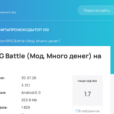
миум игры.
ЧИТЫ
ПРОМОКОДЫ
ТОП 100
tion RPG Battle (Мод, Много денег)
G Battle (Мод, Много денег) на
но:
30.07.26
НАША ОЦЕНКА
3.31.1
1.7
ния:
Android 5.0
253.8 Mb
ров:
1 829
В избранное