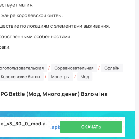
ествует магия.
 жанре королевской битвы.
ешествие по локациям с элементами выживания.
 собственными особенностями.
овки.
/
/
огопользовательская
Соревновательная
Офлайн
/
/
Королевские битвы
Монстры
Мод
RPG Battle (Мод, Много денег) Взлом! на
hunt_royale_action_rpg_battle_v3_30_0_mod.apk
.apk
СКАЧАТЬ