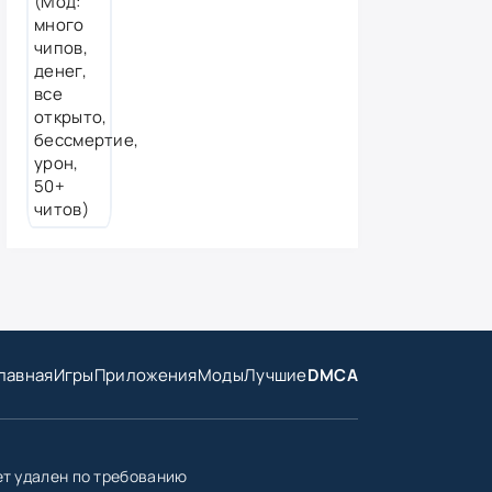
лавная
Игры
Приложения
Моды
Лучшие
DMCA
ет удален по требованию