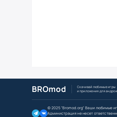
BROmod
Скачивай любимые игры
и приложения для андро
© 2025 "Bromod.org" Ваши любимые и
Администрация не несет ответственн