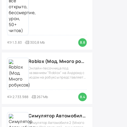
1.3.83
300,8 Mb
8.8
Roblox (Мод, Много робуксов)
Онлайн-песочница под
названием "Roblox" на Андроид с
модом на робуксы представляет
собой
2.733.988
267 Mb
8.4
Симулятор Автомобиля 2 (Мод Много денег/Всё открыто)
Симулятор Автомобиля 2 (Много