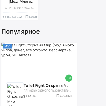
[Мод, Много
денег/
СТРАТЕГИИ / МОД / ОНЛАЙН / ТАКТИЧЕСКИЕ / МНОГОПОЛЬЗОВАТЕЛЬСКАЯ / СОРЕВНОВАТЕЛЬНАЯ / СТИЛИЗАЦИЯ / БЕЗ КЕША / ВСТРОЕННЫЙ КЕШ / ПРИВАТКИ
приватный
сервер]
150535022
1.0 Gb
Популярное
Мод
8.8
Toilet Fight Открытый Мир (Мод: много чипов, денег, все открыто, бессмертие, урон, 50+ читов)
АРКАДЫ / ОДНОПОЛЬЗОВАТЕЛЬСКИЕ / ОФЛАЙН / МОД / РОЛЕВЫЕ / ШУТЕРЫ / ОТКРЫТЫЙ МИР / ВСТРОЕННЫЙ КЕШ / 3D / ЭКШЕНЫ / ТУАЛЕТНЫЕ ВОЙНЫ / ДЛЯ ДЕТЕЙ
1.3.83
300,8 Mb