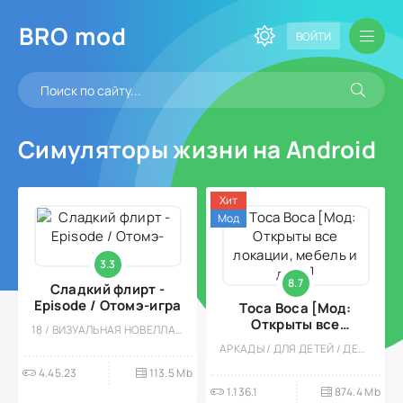
BRO
mod
ВОЙТИ
Симуляторы жизни на Android
Хит
Мод
3.3
8.7
Сладкий флирт -
Episode / Отомэ-игра
Toca Boca [Мод:
Открыты все
18 / ВИЗУАЛЬНАЯ НОВЕЛЛА / КВЕСТЫ / ОДНОПОЛЬЗОВАТЕЛЬСКИЕ / РОМАНТИЧЕСКИЕ ЗНАКОМСТВА / ЗНАКОМСТВА / СИМУЛЯТОРЫ ЖИЗНИ / СИМУЛЯТОРЫ / МАЛЕНЬКАЯ / ВСТРОЕННЫЙ КЕШ
локации, мебель и
АРКАДЫ / ДЛЯ ДЕТЕЙ / ДЕВОЧКАМ / ОФЛАЙН / СТИЛИЗАЦИЯ / ОДНОПОЛЬЗОВАТЕЛЬСКИЕ / СИМУЛЯТОРЫ / СИМУЛЯТОРЫ ЖИЗНИ / ОБУЧАЮЩИЕ / РАЗВИВАЮЩИЕ / БОЛЬШАЯ / МОД / ВСТРОЕННЫЙ КЕШ
дома]
4.45.23
113.5 Mb
1.136.1
874.4 Mb