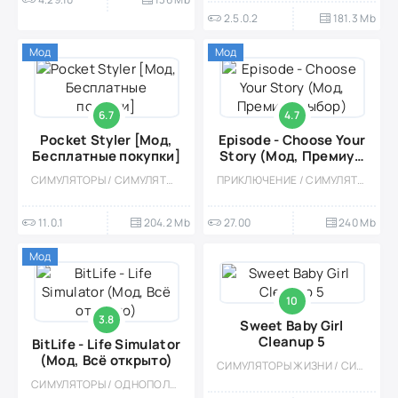
2.5.0.2
181.3 Mb
Мод
Мод
6.7
4.7
Pocket Styler [Мод,
Episode - Choose Your
Бесплатные покупки]
Story (Мод, Премиум
выбор)
СИМУЛЯТОРЫ / СИМУЛЯТОРЫ ЖИЗНИ / КАЗУАЛЬНЫЕ / СТИЛИЗАЦИЯ / ОДНОПОЛЬЗОВАТЕЛЬСКИЕ / МОД / ВСТРОЕННЫЙ КЕШ / ДЕВОЧКАМ
ПРИКЛЮЧЕНИЕ / СИМУЛЯТОРЫ / СИМУЛЯТОРЫ ЖИЗНИ / КАЗУАЛЬНЫЕ / ОДНОПОЛЬЗОВАТЕЛЬСКИЕ / ОФЛАЙН / МОД / СТИЛИЗАЦИЯ
11.0.1
204.2 Mb
27.00
240 Mb
Мод
10
3.8
Sweet Baby Girl
Cleanup 5
BitLife - Life Simulator
(Мод, Всё открыто)
СИМУЛЯТОРЫ ЖИЗНИ / СИМУЛЯТОРЫ / УХОД / ОДНОПОЛЬЗОВАТЕЛЬСКИЕ / СТИЛИЗАЦИЯ / ОФЛАЙН / ДЛЯ ДЕТЕЙ / ДЕВОЧКАМ / ВСТРОЕННЫЙ КЕШ
СИМУЛЯТОРЫ / ОДНОПОЛЬЗОВАТЕЛЬСКИЕ / СТИЛИЗАЦИЯ / КАЗУАЛЬНЫЕ / ВСТРОЕННЫЙ КЕШ / СИМУЛЯТОРЫ ЖИЗНИ / ОФЛАЙН / МОД