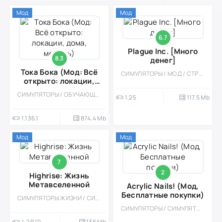
Мод
Мод
6.7
Plague Inc. [Много
8.3
денег]
Тока Бока (Мод: Всё
СИМУЛЯТОРЫ / МОД / СТРАТЕГИИ / СИМУЛЯТОРЫ ЖИЗНИ / ОФЛАЙН / ОДНОПОЛЬЗОВАТЕЛЬСКИЕ / КАЗУАЛЬНЫЕ / СТИЛИЗАЦИЯ / РЕАЛИЗМ / МАЛЕНЬКАЯ
открыто: локации,
дома, мебель)
СИМУЛЯТОРЫ / ОБУЧАЮЩИЕ / СИМУЛЯТОРЫ ЖИЗНИ / ОДНОПОЛЬЗОВАТЕЛЬСКИЕ / СТИЛИЗАЦИЯ / ОФЛАЙН / МОД
1.25
117.5 Mb
1.136.1
874.4 Mb
Мод
Мод
7
2
Highrise: Жизнь
Метавселенной
Acrylic Nails! (Мод,
Бесплатные покупки)
СИМУЛЯТОРЫ ЖИЗНИ / СИМУЛЯТОРЫ / ОДНОПОЛЬЗОВАТЕЛЬСКИЕ / СТИЛИЗАЦИЯ / МОД / ВСТРОЕННЫЙ КЕШ
СИМУЛЯТОРЫ / СИМУЛЯТОРЫ ЖИЗНИ / КАЗУАЛЬНЫЕ / ОДНОПОЛЬЗОВАТЕЛЬСКИЕ / СТИЛИЗАЦИЯ / ОФЛАЙН / МОД / ВСТРОЕННЫЙ КЕШ / ДЕВОЧКАМ
4.29.10
136 Mb