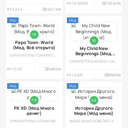
7.0.30530
130.8 Mb
3.24.4
242.1 Mb
Мод
Мод
10
10
Papo Town: World
(Мод, Всё открыто)
My Child New
Beginnings (Мод,
СИМУЛЯТОРЫ / СИМУЛЯТОРЫ ЖИЗНИ / ПО МУЛЬТФИЛЬМАМ / КАЗУАЛЬНЫЕ / ОДНОПОЛЬЗОВАТЕЛЬСКИЕ / СТИЛИЗАЦИЯ / ОФЛАЙН / МОД / ВСТРОЕННЫЙ КЕШ / ДЛЯ ДЕТЕЙ
Unlocked)
СИМУЛЯТОРЫ ЖИЗНИ / СИМУЛЯТОРЫ / УХОД / ОДНОПОЛЬЗОВАТЕЛЬСКИЕ / ОФЛАЙН / ВИЗУАЛЬНАЯ НОВЕЛЛА / МОД
1.0.137
486 Mb
1.0.031
898 Mb
Мод
Мод
7.9
2.2
PK XD (Мод Много
Истории Другого
денег)
Мира (Мод меню)
СИМУЛЯТОРЫ / ОТКРЫТЫЙ МИР / ПО МУЛЬТФИЛЬМАМ / КАЗУАЛЬНЫЕ / СИМУЛЯТОРЫ ЖИЗНИ / МНОГОПОЛЬЗОВАТЕЛЬСКАЯ / КООПЕРАТИВ / СТИЛИЗАЦИЯ / ОНЛАЙН / МОД / ДЛЯ ДЕТЕЙ / ДЕВОЧКАМ / ИССЛЕДОВАНИЯ
ВИЗУАЛЬНАЯ НОВЕЛЛА / КАЗУАЛЬНЫЕ / СИМУЛЯТОРЫ / СИМУЛЯТОРЫ ЖИЗНИ / РОМАНТИЧЕСКИЕ ЗНАКОМСТВА / МОД