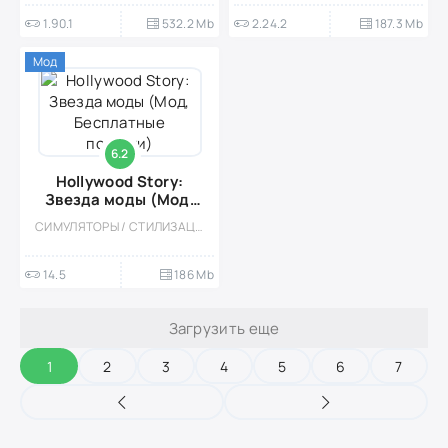
1.90.1
532.2 Mb
2.24.2
187.3 Mb
Мод
6.2
Hollywood Story:
Звезда моды (Мод,
Бесплатные покупки)
СИМУЛЯТОРЫ / СТИЛИЗАЦИЯ / ОДНОПОЛЬЗОВАТЕЛЬСКИЕ / СИМУЛЯТОРЫ ЖИЗНИ / АРКАДЫ / КАЗУАЛЬНЫЕ / ПРИКЛЮЧЕНИЕ / МОД / ВСТРОЕННЫЙ КЕШ / УПРАВЛЕНИЕ / ДЕВОЧКАМ
14.5
186 Mb
Загрузить еще
1
2
3
4
5
6
7