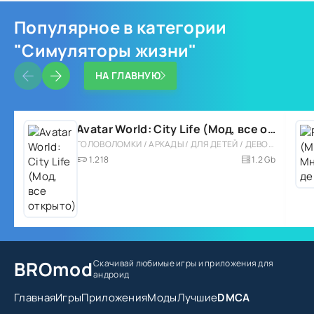
Популярное в категории
"Симуляторы жизни"
НА ГЛАВНУЮ
Avatar World: City Life (Мод, все открыто)
ГОЛОВОЛОМКИ / АРКАДЫ / ДЛЯ ДЕТЕЙ / ДЕВОЧКАМ / РОЛЕВЫЕ / ОДНОПОЛЬЗОВАТЕЛЬСКИЕ / СИМУЛЯТОРЫ / СИМУЛЯТОРЫ ЖИЗНИ / СТИЛИЗАЦИЯ / ОФЛАЙН / МОД / ВСТРОЕННЫЙ КЕШ / БОЛЬШАЯ
1.218
1.2 Gb
BROmod
Скачивай любимые игры
и приложения для
андроид
Главная
Игры
Приложения
Моды
Лучшие
DMCA