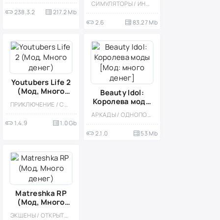
СИМУЛЯТОРЫ / ИНДИ / КАЗУАЛЬНЫЕ / ОФЛАЙН / ОДНОПОЛЬЗОВАТЕЛЬСКИЕ / ВСТРОЕННЫЙ КЕШ / МОД / МАЛЕНЬКАЯ
(Мод, Много
238.3.2
217.2 Mb
денег)
2.6
83.27 Mb
Youtubers Life 2
(Мод, Много
Beauty Idol:
денег)
Королева моды
ПРИКЛЮЧЕНИЕ / СИМУЛЯТОРЫ / СИМУЛЯТОРЫ ЖИЗНИ / КАЗУАЛЬНЫЕ / СТИЛИЗАЦИЯ / МОД / ВСТРОЕННЫЙ КЕШ / БОЛЬШАЯ / ДЛЯ ДЕТЕЙ
[Мод: много
АРКАДЫ / ОДНОПОЛЬЗОВАТЕЛЬСКИЕ / АНИМЕ / МОД / ВСТРОЕННЫЙ КЕШ / ДЕВОЧКАМ / МАЛЕНЬКАЯ / ПРИКЛЮЧЕНИЕ
денег]
1.4.9
1.0 Gb
2.1.0
53 Mb
Matreshka RP
(Мод, Много
денег)
ЭКШЕНЫ / ОТКРЫТЫЙ МИР / СИМУЛЯТОРЫ / 3D / МНОГОПОЛЬЗОВАТЕЛЬСКАЯ / МОД / ПРИВАТКИ