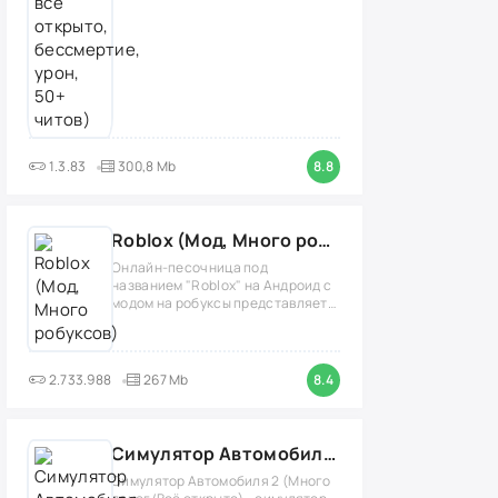
1.3.83
300,8 Mb
8.8
Roblox (Мод, Много робуксов)
Онлайн-песочница под
названием "Roblox" на Андроид с
модом на робуксы представляет
собой
2.733.988
267 Mb
8.4
Симулятор Автомобиля 2 (Мод Много денег/Всё открыто)
Симулятор Автомобиля 2 (Много