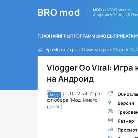
BRO
mod
MOD
ный BRO Market.
Андроид APK моды & Пре
ГЛАВНАЯ
ИГРЫ
ПРОГРАММЫ
МОДЫ
ПРИВАТКИ
БроМод
»
Игры
»
Симуляторы
» Vlogger Go 
Vlogger Go Viral: Игр
на Андроид
Обновле
Мод:
Версия:
Требова
Размер:
Просмот