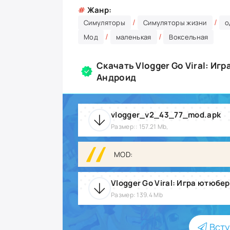
#
Жанр:
/
/
Симуляторы
Симуляторы жизни
о
/
/
Мод
маленькая
Воксельная
Скачать Vlogger Go Viral: Иг
Андроид
vlogger_v2_43_77_mod.apk
Размер:: 157.21 Mb,
MOD:
Размер: 139.4 Mb
Всту