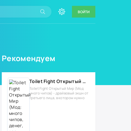
ВОЙТИ
Рекомендуем
Toilet Fight Открытый Мир (Мод: много чипов, денег, все открыто, бессмертие, урон, 50+ читов)
Toilet Fight Открытый Мир (Мод
много чипов) - драйвовый экшн от
третьего лица, в котором нужно