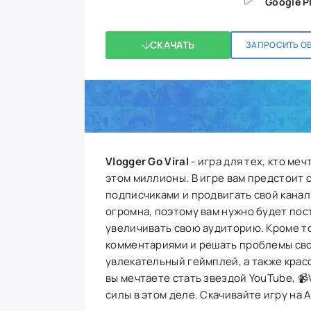
Google P
СКАЧАТЬ
ЗАПРОСИТЬ О
Vlogger Go Viral
- игра для тех, кто ме
этом миллионы. В игре вам предстоит с
подписчиками и продвигать свой канал
огромна, поэтому вам нужно будет пос
увеличивать свою аудиторию. Кроме то
комментариями и решать проблемы сво
увлекательный геймплей, а также крас
вы мечтаете стать звездой YouTube, 📹
силы в этом деле. Скачивайте игру на A