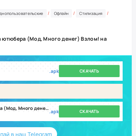
/
/
/
днопользовательские
Офлайн
Стилизация
ра ютюбера (Мод, Много денег) Взлом! на
.apk
СКАЧАТЬ
Vlogger Go Viral: Игра ютюбера (Мод, Много денег) v2.43.76
.apk
СКАЧАТЬ
пай в наш Telegram