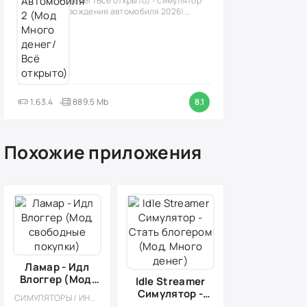
денег/Всё открыто) - симулятор
вождения автомобиля 2026!
(версия
1.63.4
889.5 Mb
8.1
Похожие приложения
Ламар - Идл
Влоггер (Мод,
Idle Streamer
свободные
Симулятор -
СИМУЛЯТОРЫ / ИНДИ / КАЗУАЛЬНЫЕ / ОДНОПОЛЬЗОВАТЕЛЬСКИЕ / СТИЛИЗАЦИЯ / ОФЛАЙН / ДЛЯ ДЕТЕЙ / POINT & CLICK / МОД / ВСТРОЕННЫЙ КЕШ
покупки)
Стать блогером