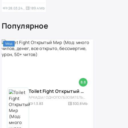
28.03.24-23.59
189.4 Mb
Популярное
Мод
8.8
Toilet Fight Открытый Мир (Мод: много чипов, денег, все открыто, бессмертие, урон, 50+ читов)
АРКАДЫ / ОДНОПОЛЬЗОВАТЕЛЬСКИЕ / ОФЛАЙН / МОД / РОЛЕВЫЕ / ШУТЕРЫ / ОТКРЫТЫЙ МИР / ВСТРОЕННЫЙ КЕШ / 3D / ЭКШЕНЫ / ТУАЛЕТНЫЕ ВОЙНЫ / ДЛЯ ДЕТЕЙ
1.3.83
300,8 Mb