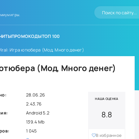
миум игры.
ЧИТЫ
ПРОМОКОДЫ
ТОП 100
Viral: Игра ютюбера (Мод, Много денег)
а ютюбера (Мод, Много денег)
но:
28.06.26
НАША ОЦЕНКА
2.43.76
8.8
ния:
Android 5.2
139.4 Mb
ров:
1 045
В избранное