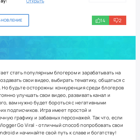
lay:
Открыть
14
2
БНОВЛЕНИЕ
чтает стать популярным блогером и зарабатывать на
оздавать свои видео, выбирать тематику, общаться с
. Но будьте осторожны: конкуренция среди блогеров
тоянно улучшать свои видео, развивать канал и
го, вам нужно будет бороться с негативными
их подписчиков. Игра имеет простой и
очную графику и забавных персонажей. Так что, если
Vlogger Go Viral - отличный способ попробовать свои
ndroid и начинайте свой путь к славе и богатству!