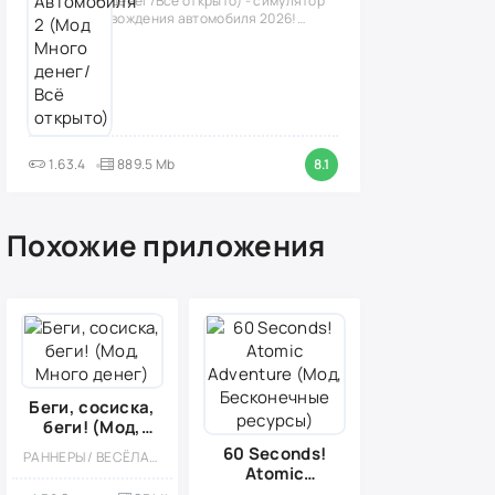
денег/Всё открыто) - симулятор
вождения автомобиля 2026!
(версия
1.63.4
889.5 Mb
8.1
Похожие приложения
Беги, сосиска,
беги! (Мод,
Много денег)
60 Seconds!
РАННЕРЫ / ВЕСЁЛАЯ / ЭКШЕНЫ / ПЛАТФОРМЕРЫ / КАЗУАЛЬНЫЕ / ОДНОПОЛЬЗОВАТЕЛЬСКИЕ / СТИЛИЗАЦИЯ / ОФЛАЙН / МОД / ПО МУЛЬТФИЛЬМАМ / ВСТРОЕННЫЙ КЕШ / МАЛЕНЬКАЯ
Atomic
Adventure