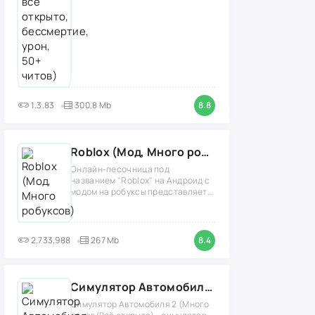
1.3.83
300,8 Mb
8.8
Roblox (Мод, Много робуксов)
Онлайн-песочница под
названием "Roblox" на Андроид с
модом на робуксы представляет
собой
2.733.988
267 Mb
8.4
Симулятор Автомобиля 2 (Мод Много денег/Всё открыто)
Симулятор Автомобиля 2 (Много