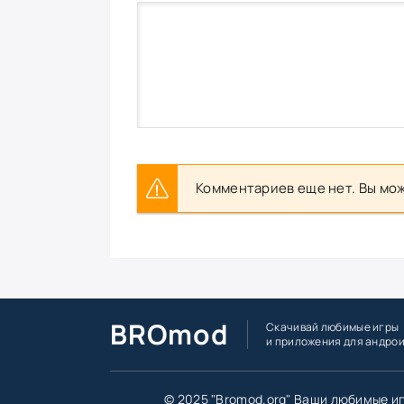
Комментариев еще нет. Вы мож
BROmod
Скачивай любимые игры
и приложения для андро
© 2025 "Bromod.org" Ваши любимые и