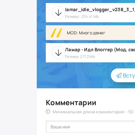
lamar_idle_vlogger_v238_3_
Размер:: 274.41 Mb,
MOD: Много денег
Размер: 217.2 Mb
Всту
Комментарии
Минимальная длина комментария - 50