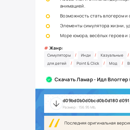
анимацией.
Возможность стать влогером и 
Элементы симулятора жизни, у
Море юмора, весёлых героев и 
#
Жанр:
/
/
Симуляторы
Инди
Казуальные
/
/
/
для детей
Point & Click
Мод
В
Скачать Ламар - Идл Влоггер
Размер:: 156.95 Mb,
Последняя оригинальная верси