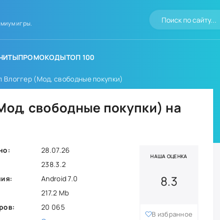
миум игры.
ЧИТЫ
ПРОМОКОДЫ
ТОП 100
л Влоггер (Мод, свободные покупки)
(Мод, свободные покупки) на
но:
28.07.26
НАША ОЦЕНКА
238.3.2
8.3
ния:
Android 7.0
217.2 Mb
ров:
20 065
В избранное