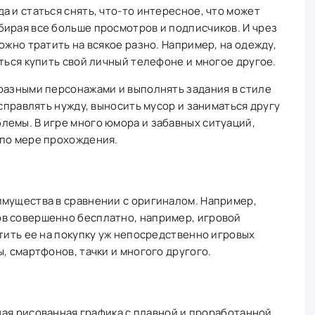
а и статься снять, что-то интересное, что может
ирая все больше просмотров и подписчиков. И чрез
ожно тратить на всякое разно. Например, на одежду,
иться купить свой личный телефоне и многое другое.
разными персонажами и выполнять задания в стиле
 справлять нужду, выносить мусор и заниматься другу
лемы. В игре много юмора и забавных ситуаций,
 по мере прохождения.
имущества в сравнении с оригиналом. Например,
в совершенно бесплатно, например, игровой
атить ее на покупку уж непосредственно игровых
, смартфонов, тачки и многого другого.
ая рисованная графика с плавной и проработанной