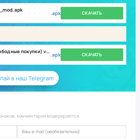
1_mod.apk
.apk
СКАЧАТЬ
Ламар - Идл Влоггер (Мод, свободные покупки) v238.3.2
.apk
СКАЧАТЬ
пай в наш Telegram
 знаков. комментарии модерируются