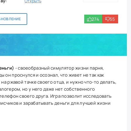
lay:
Открыть
274
55
БНОВЛЕНИЕ
еньги)
- своеобразный симулятор жизни парня,
 он проснулся и осознал, что живет не так как
 на ржавой тачке своего отца, и нужно что-то делать,
влогером, но у него даже нет собственного
 телефон своего друга. Игра позволит исследовать
писчиков и зарабатывать деньги для лучшей жизни