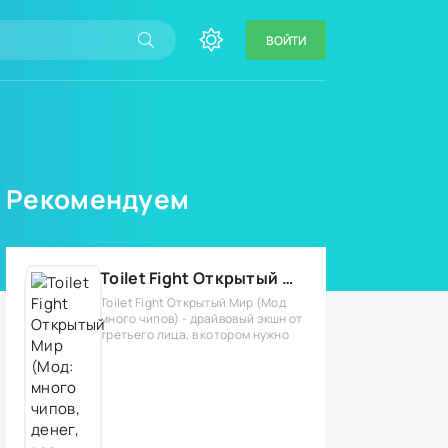
ВОЙТИ
Рекомендуем
Toilet Fight Открытый Мир (Мод: много чипов, денег, все открыто, бессмертие, урон, 50+ читов)
Toilet Fight Открытый Мир (Мод
много чипов) - драйвовый экшн от
третьего лица, в котором нужно