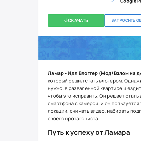
Google P
СКАЧАТЬ
ЗАПРОСИТЬ О
Ламар - Идл Влоггер (Мод/Взлом на д
который решил стать влогером. Однажды
нужно, в разваленной квартире и ездит
чтобы это исправить. Он решает стать 
смартфона с камерой, и он пользуется
локации, снимать видео, набирать под
своего протагониста.
Путь к успеху от Ламара