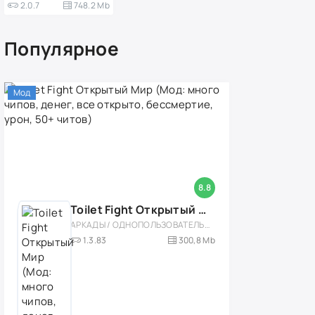
2.0.7
748.2 Mb
Популярное
Мод
8.8
Toilet Fight Открытый Мир (Мод: много чипов, денег, все открыто, бессмертие, урон, 50+ читов)
АРКАДЫ / ОДНОПОЛЬЗОВАТЕЛЬСКИЕ / ОФЛАЙН / МОД / РОЛЕВЫЕ / ШУТЕРЫ / ОТКРЫТЫЙ МИР / ВСТРОЕННЫЙ КЕШ / 3D / ЭКШЕНЫ / ТУАЛЕТНЫЕ ВОЙНЫ / ДЛЯ ДЕТЕЙ
1.3.83
300,8 Mb