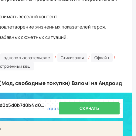
снимать веселый контент.
довлетворение жизненных показателей героя.
забавных сюжетных ситуаций.
/
/
/
/
однопользовательские
Стилизация
Офлайн
строенный кеш
 (Мод, свободные покупки) Взлом! на Андроид
d09bd0b0d0bcd0b0d180 d091d0b5d0b7d0b4 d092d0b8d0b4d0b5d0bed0b1d0bbd0bed0b3d0b5d180 238.3.1.xapk
.xapk
СКАЧАТЬ
я