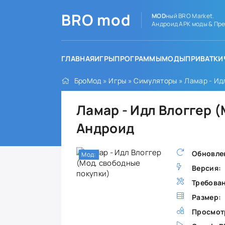
BRO
mod
MOD
ный BRO Market.
Андроид APK моды & Пре
ГЛАВНАЯ
ИГРЫ
ПРОГРАММЫ
МОДЫ
ПРИВАТКИ
БроМод
»
Игры
»
Симуляторы
» Ламар - Ид
Ламар - Идл Влоггер 
Андроид
Обновле
Мод:
Версия:
Требова
Размер:
Просмот