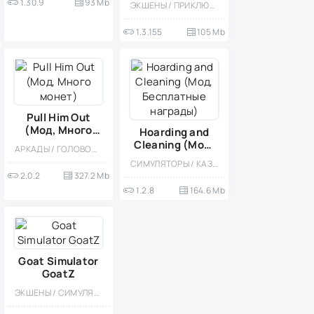
1.30.9
93 Mb
ЭКШЕНЫ / ПРИКЛЮЧЕНИЕ / ВЫЖИВАНИЕ / КАЗУАЛЬНЫЕ / ОДНОПОЛЬЗОВАТЕЛЬСКИЕ / СТИЛИЗАЦИЯ / ОФЛАЙН / ВСТРОЕННЫЙ КЕШ / МОД / ПЛАТНАЯ / СИМУЛЯТОРЫ / ВЕСЁЛАЯ
(Мод,
Бесконечные
1.3.155
105 Mb
ресурсы)
Pull Him Out
(Мод, Много
Hoarding and
монет)
Cleaning (Мод,
АРКАДЫ / ГОЛОВОЛОМКИ / ОДНОПОЛЬЗОВАТЕЛЬСКИЕ / ЛОГИЧЕСКАЯ / КАЗУАЛЬНЫЕ / МОД / ВСТРОЕННЫЙ КЕШ / ВЕСЁЛАЯ
Бесплатные
СИМУЛЯТОРЫ / КАЗУАЛЬНЫЕ / ОДНОПОЛЬЗОВАТЕЛЬСКИЕ / СТИЛИЗАЦИЯ / МОД / ВСТРОЕННЫЙ КЕШ / МАЛЕНЬКАЯ / ОФЛАЙН
награды)
2.0.2
327.2 Mb
1.2.8
164.6 Mb
Goat Simulator
GoatZ
ЭКШЕНЫ / СИМУЛЯТОРЫ / КАЗУАЛЬНЫЕ / ОДНОПОЛЬЗОВАТЕЛЬСКИЕ / ОФЛАЙН / ЗОМБИ / 3D / ОТКРЫТЫЙ МИР / ВЕСЁЛАЯ / ДЛЯ ДЕТЕЙ