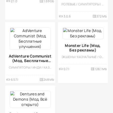
2.1.0
1.69 Gb
открыто]
РОЛЕВЫЕ / СИМУЛЯТОРЫ / КАЗУАЛЬНЫЕ / ОДНОПОЛЬЗОВАТЕЛЬСКИЕ / СТИЛИЗАЦИЯ / ОФЛАЙН / ВЫЖИВАНИЕ / ФЕРМЫ / ВИД СВЕРХУ / АПОКАЛИПСИС / МОД / ВСТРОЕННЫЙ КЕШ / СТРАТЕГИИ
3.0.6
372 Mb
Monster Life (Мод,
Без рекламы)
AdVenture Communist
ЭКШЕНЫ / КАЗУАЛЬНЫЕ / ОДНОПОЛЬЗОВАТЕЛЬСКИЕ / ДЛЯ ДЕТЕЙ / МИЛАЯ / ОФЛАЙН / МОД / 3D / МАЛЕНЬКАЯ / ОТ ПЕРВОГО ЛИЦА
(Мод, Бесплатные
улучшения)
СИМУЛЯТОРЫ / ИНДИ / КАЗУАЛЬНЫЕ / ОДНОПОЛЬЗОВАТЕЛЬСКИЕ / СТИЛИЗАЦИЯ / ВСТРОЕННЫЙ КЕШ / МОД / МАЛЕНЬКАЯ
0.7.1
128.1 Mb
6.57.1
248 Mb