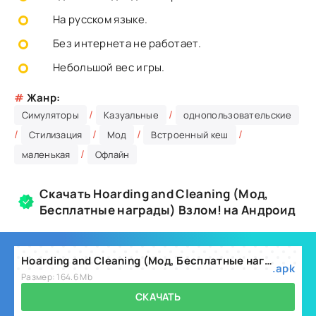
На русском языке.
Без интернета не работает.
Небольшой вес игры.
#
Жанр:
/
/
Симуляторы
Казуальные
однопользовательские
/
/
/
/
Стилизация
Мод
Встроенный кеш
/
маленькая
Офлайн
Скачать Hoarding and Cleaning (Мод,
Бесплатные награды) Взлом! на Андроид
Hoarding and Cleaning (Мод, Бесплатные награды) v1.2.8
.apk
Размер: 164.6 Mb
СКАЧАТЬ