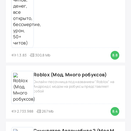
1.3.83
300,8 Mb
8.8
Roblox (Мод, Много робуксов)
Онлайн-песочница под названием "Roblox" на
Андроид с модом на робуксы представляет
собой
2.733.988
267 Mb
8.4
Симулятор Автомобиля 2 (Мод Много денег/Всё открыто)