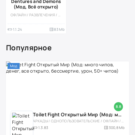
Dentures and Demons
(Мод, Всё открыто)
ОФЛАЙН / РАЗВЛЕЧЕНИЯ / ФЕРМЫ / ПИКСЕЛЬНАЯ / СТИЛИЗАЦИЯ / ОДНОПОЛЬЗОВАТЕЛЬСКИЕ / КАЗУАЛЬНЫЕ / ПРИКЛЮЧЕНИЕ / ВИД СБОКУ / МОД / КВЕСТЫ / POINT & CLICK / ВЕСЁЛАЯ / ДЛЯ ДЕТЕЙ
1.1.24
83 Mb
Популярное
Мод
8.8
Toilet Fight Открытый Мир (Мод: много чипов, денег, все открыто, бессмертие, урон, 50+ читов)
АРКАДЫ / ОДНОПОЛЬЗОВАТЕЛЬСКИЕ / ОФЛАЙН / МОД / РОЛЕВЫЕ / ШУТЕРЫ / ОТКРЫТЫЙ МИР / ВСТРОЕННЫЙ КЕШ / 3D / ЭКШЕНЫ / ТУАЛЕТНЫЕ ВОЙНЫ / ДЛЯ ДЕТЕЙ
1.3.83
300,8 Mb