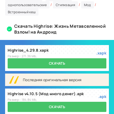
/
/
/
однопользовательские
Стилизация
Мод
Встроенный кеш
Скачать Highrise: Жизнь Метавселенной
Взлом! на Андроид
Highrise_4.29.8.xapk
.xapk
Размер:: 271.36 Mb,
СКАЧАТЬ
Последняя оригинальная версия
Highrise v4.10.5 (Мод много денег).apk
.apk
Размер:: 184.84 Mb,
СКАЧАТЬ