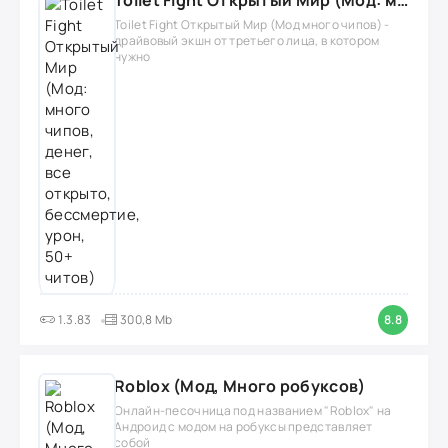
Toilet Fight Открытый Мир (Мод: много чипов, денег, все открыто, бессмертие, урон, 50+ читов)
Toilet Fight Открытый Мир (Мод много чипов) -
драйвовый экшн от третьего лица, в котором
нужно
1.3.83
300,8 Mb
8.8
Roblox (Мод, Много робуксов)
Онлайн-песочница под названием "Roblox" на
Андроид с модом на робуксы представляет
собой