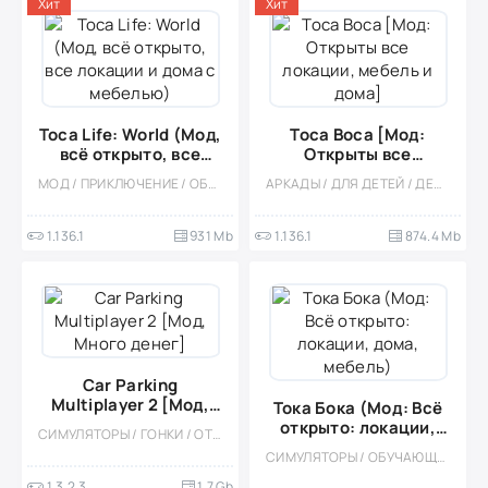
Хит
Хит
Toca Life: World (Мод,
Toca Boca [Мод:
всё открыто, все
Открыты все
локации и дома с
локации, мебель и
МОД / ПРИКЛЮЧЕНИЕ / ОБУЧАЮЩИЕ / ОФЛАЙН / ОДНОПОЛЬЗОВАТЕЛЬСКИЕ / СИМУЛЯТОРЫ / КАЗУАЛЬНЫЕ / ДЛЯ ДЕТЕЙ / ДЕВОЧКАМ / БОЛЬШАЯ / СТИЛИЗАЦИЯ / РАЗВИВАЮЩИЕ
АРКАДЫ / ДЛЯ ДЕТЕЙ / ДЕВОЧКАМ / ОФЛАЙН / СТИЛИЗАЦИЯ / ОДНОПОЛЬЗОВАТЕЛЬСКИЕ / СИМУЛЯТОРЫ / СИМУЛЯТОРЫ ЖИЗНИ / ОБУЧАЮЩИЕ / РАЗВИВАЮЩИЕ / БОЛЬШАЯ / МОД / ВСТРОЕННЫЙ КЕШ
мебелью)
дома]
1.136.1
931 Mb
1.136.1
874.4 Mb
Car Parking
Multiplayer 2 [Мод,
Тока Бока (Мод: Всё
Много денег]
открыто: локации,
СИМУЛЯТОРЫ / ГОНКИ / ОТКРЫТЫЙ МИР / КАЗУАЛЬНЫЕ / СТИЛИЗАЦИЯ / 3D / ВСТРОЕННЫЙ КЕШ / БОЛЬШАЯ / МОД / ФИЗИКА
дома, мебель)
СИМУЛЯТОРЫ / ОБУЧАЮЩИЕ / СИМУЛЯТОРЫ ЖИЗНИ / ОДНОПОЛЬЗОВАТЕЛЬСКИЕ / СТИЛИЗАЦИЯ / ОФЛАЙН / МОД
1.3.2.3
1.7 Gb