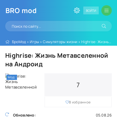
BRO
mod
ВОЙТИ
БроМод
»
Игры
»
Симуляторы жизни
» Highrise: Жизнь Метавселенной
Highrise: Жизнь Метавселенной
на Андроид
Мод:
7
В избранное
Обновлено:
05.08.26