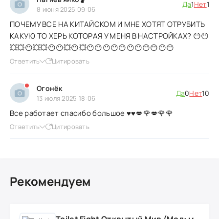
Да
1
Нет
1
8 июня 2025 09:06
ПОЧЕМУ ВСЕ НА КИТАЙСКОМ И МНЕ ХОТЯТ ОТРУБИТЬ
КАКУЮ ТО ХЕРЬ КОТОРАЯ У МЕНЯ В НАСТРОЙКАХ? 😶😶
💥💥😶💥💥😶😶💥😶💥😶😶😶😶😶😶😶😶😶😶😶
Ответить
Цитировать
Огонёк
Да
0
Нет
10
13 июля 2025 18:06
Все работает спасибо большое ♥️♥️💋🌹💋🌹🌹
Ответить
Цитировать
Рекомендуем