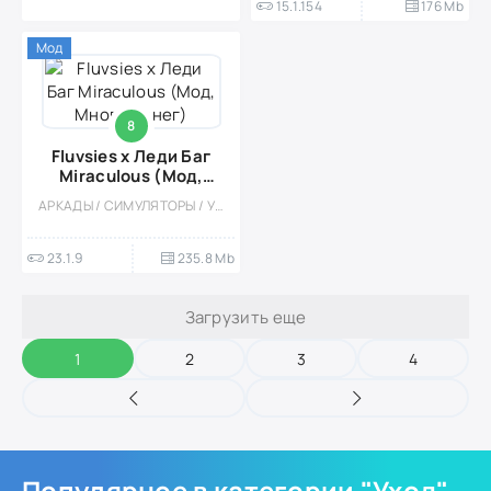
15.1.154
176 Mb
Мод
8
Fluvsies x Леди Баг
Miraculous (Мод,
Много денег)
АРКАДЫ / СИМУЛЯТОРЫ / УХОД / ПИТОМЦЫ / КАЗУАЛЬНЫЕ / ОДНОПОЛЬЗОВАТЕЛЬСКИЕ / СТИЛИЗАЦИЯ / ПО МУЛЬТФИЛЬМАМ / ОФЛАЙН / МОД / ВСТРОЕННЫЙ КЕШ / ДЛЯ ДЕТЕЙ / ДЕВОЧКАМ / МАЛЕНЬКАЯ / МИЛАЯ
23.1.9
235.8 Mb
Загрузить еще
1
2
3
4
Популярное в категории "Уход"