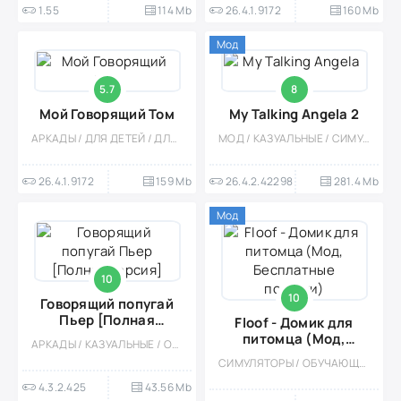
1.55
114 Mb
26.4.1.9172
160 Mb
Мод
5.7
8
Мой Говорящий Том
My Talking Angela 2
АРКАДЫ / ДЛЯ ДЕТЕЙ / ДЛЯ ВСЕЙ СЕМЬИ / СИМУЛЯТОРЫ / УХОД / ПИТОМЦЫ / КАЗУАЛЬНЫЕ / ОДНОПОЛЬЗОВАТЕЛЬСКИЕ / ОФЛАЙН / СТИЛИЗАЦИЯ / ПО МУЛЬТФИЛЬМАМ
МОД / КАЗУАЛЬНЫЕ / СИМУЛЯТОРЫ / ОДНОПОЛЬЗОВАТЕЛЬСКИЕ / ОФЛАЙН / ДЛЯ ДЕТЕЙ / ПО МУЛЬТФИЛЬМАМ / УХОД / ПИТОМЦЫ
26.4.1.9172
159 Mb
26.4.2.42298
281.4 Mb
Мод
10
10
Говорящий попугай
Пьер [Полная
Floof - Домик для
версия]
питомца (Мод,
АРКАДЫ / КАЗУАЛЬНЫЕ / ОДНОПОЛЬЗОВАТЕЛЬСКИЕ / ВЕСЁЛАЯ / ДЛЯ ДЕТЕЙ / ОФЛАЙН / РАЗВЛЕЧЕНИЯ / УХОД
Бесплатные покупки)
СИМУЛЯТОРЫ / ОБУЧАЮЩИЕ / УХОД / ПИТОМЦЫ / КАЗУАЛЬНЫЕ / ОДНОПОЛЬЗОВАТЕЛЬСКИЕ / СТИЛИЗАЦИЯ / ПО МУЛЬТФИЛЬМАМ / ОФЛАЙН / МОД
4.3.2.425
43.56 Mb