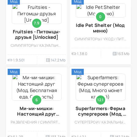
Мод
Мод
0
7.9
Idle Pet Shelter (Мод
меню)
Fruitsies - Питомцы-
друзья [Unlocked]
СИМУЛЯТОРЫ / УХОД / ПИТОМЦЫ / КАЗУАЛЬНЫЕ / ОДНОПОЛЬЗОВАТЕЛЬСКИЕ / СТИЛИЗАЦИЯ / ОФЛАЙН / ВСТРОЕННЫЙ КЕШ / МОД / ДЛЯ ДЕТЕЙ / ДЕВОЧКАМ
СИМУЛЯТОРЫ / КАЗУАЛЬНЫЕ / УХОД / ОДНОПОЛЬЗОВАТЕЛЬСКИЕ / ДЛЯ ДЕТЕЙ / ДЕВОЧКАМ / МОД / МАЛЕНЬКАЯ / СТИЛИЗАЦИЯ / ПО МУЛЬТФИЛЬМАМ / ПИТОМЦЫ
1.38.0
163 Mb
1.9.501
147.2 Mb
Мод
Мод
6
12.1
Ми-ми-мишки:
Superfarmers: Ферма
Настоящий друг
супергероев (Мод,
(Мод, Бесплатная
Много монет камней)
РАЗВЛЕЧЕНИЯ / СИМУЛЯТОРЫ / УХОД / ПИТОМЦЫ / КАЗУАЛЬНЫЕ / ОДНОПОЛЬЗОВАТЕЛЬСКИЕ / СТИЛИЗАЦИЯ / ПО МУЛЬТФИЛЬМАМ / ОФЛАЙН / ДЛЯ ДЕТЕЙ / ДЕВОЧКАМ / МИЛАЯ / МОД
СУПЕРГЕРОИ / КАЗУАЛЬНЫЕ / ФЕРМЫ / СИМУЛЯТОРЫ / УХОД / МОД / УПРАВЛЕНИЕ / ОДНОПОЛЬЗОВАТЕЛЬСКИЕ / СТИЛИЗАЦИЯ
еда, Скорость)
5.1.29
133.7 Mb
1.42.1
187.2 Mb