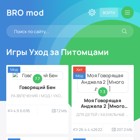
BRO
mod
ВОЙТИ
Игры Уход за Питомцами
Мод
Хит
Мод
7.7
Говорящий Бен
7.3
РАЗВЛЕЧЕНИЯ / МОД / УХОД / ВЕСЁЛАЯ / КАЗУАЛЬНЫЕ / ДЛЯ ДЕТЕЙ / ОФЛАЙН / ОДНОПОЛЬЗОВАТЕЛЬСКИЕ / ДЕВОЧКАМ / СТИЛИЗАЦИЯ / МИЛАЯ
Моя Говорящая
Анджела 2 [Много
4.9.6.695
72 Mb
денег]
ДЛЯ ДЕТЕЙ / КАЗУАЛЬНЫЕ / ОБУЧАЮЩИЕ / ОФЛАЙН / ОДНОПОЛЬЗОВАТЕЛЬСКИЕ / СИМУЛЯТОРЫ / ПИТОМЦЫ / УХОД / АРКАДЫ / МОД / ДЕВОЧКАМ
26.4.4.42622
207.2 Mb