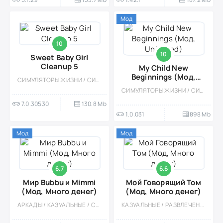
Мод
10
10
Sweet Baby Girl
Cleanup 5
My Child New
Beginnings (Мод,
СИМУЛЯТОРЫ ЖИЗНИ / СИМУЛЯТОРЫ / УХОД / ОДНОПОЛЬЗОВАТЕЛЬСКИЕ / СТИЛИЗАЦИЯ / ОФЛАЙН / ДЛЯ ДЕТЕЙ / ДЕВОЧКАМ / ВСТРОЕННЫЙ КЕШ
Unlocked)
СИМУЛЯТОРЫ ЖИЗНИ / СИМУЛЯТОРЫ / УХОД / ОДНОПОЛЬЗОВАТЕЛЬСКИЕ / ОФЛАЙН / ВИЗУАЛЬНАЯ НОВЕЛЛА / МОД
7.0.30530
130.8 Mb
1.0.031
898 Mb
Мод
Мод
6.7
6.6
Мир Bubbu и Mimmi
Мой Говорящий Том
(Мод, Много денег)
(Мод, Много денег)
АРКАДЫ / КАЗУАЛЬНЫЕ / СИМУЛЯТОРЫ / УХОД / ПИТОМЦЫ / ДЛЯ ДЕТЕЙ / МОД / ОДНОПОЛЬЗОВАТЕЛЬСКИЕ / ПО МУЛЬТФИЛЬМАМ / ОФЛАЙН / ОБУЧАЮЩИЕ
КАЗУАЛЬНЫЕ / РАЗВЛЕЧЕНИЯ / МОД / ДЛЯ ДЕТЕЙ / УХОД / СИМУЛЯТОРЫ / ОДНОПОЛЬЗОВАТЕЛЬСКИЕ / СТИЛИЗАЦИЯ / ОФЛАЙН / ПО МУЛЬТФИЛЬМАМ / МИЛАЯ / ДЕВОЧКАМ / ВСТРОЕННЫЙ КЕШ