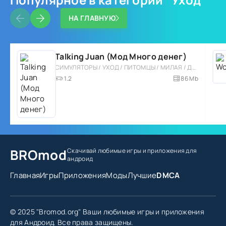
НА ГЛАВНУЮ
Talking Juan (Мод Много денег)
СИМУЛЯТОРЫ / УХОД / ПИТОМЦЫ / МИЛАЯ / ДЛЯ ДЕТЕЙ / ОДНОПОЛЬЗОВАТЕЛЬСКИЕ / ОФЛАЙН / ВЕСЁЛАЯ / РАЗВЛЕЧЕНИЯ / МОД / МАЛЕНЬКАЯ
1.2
86 Mb
BROmod
Скачивай любимые игры
и приложения для
андроид
Главная
Игры
Приложения
Моды
Лучшие
DMCA
© 2025 "Bromod.org" Ваши любимые игры и приложения
для Андроид. Все права защищены.