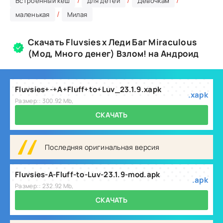
/
/
/
Встроенный кеш
для детей
Девочкам
/
маленькая
Милая
Скачать Fluvsies x Леди Баг Miraculous
(Мод, Много денег) Взлом! на Андроид
Fluvsies+-+A+Fluff+to+Luv_23.1.9.xapk
.xapk
Размер:: 300.92 Mb,
СКАЧАТЬ
Последняя оригинальная версия
Fluvsies-A-Fluff-to-Luv-23.1.9-mod.apk
.apk
Размер:: 232.92 Mb,
СКАЧАТЬ