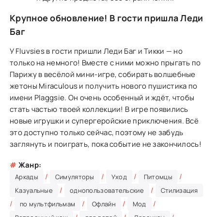
Крупное обновление! В гости пришла Леди
Баг
У Fluvsies в гости пришли Леди Баг и Тикки — но
только на немного! Вместе с ними можно прыгать по
Парижу в весёлой мини-игре, собирать волшебные
жетоны Miraculous и получить нового пушистика по
имени Plaggsie. Он очень особенный и ждёт, чтобы
стать частью твоей коллекции! В игре появились
новые игрушки и супергеройские приключения. Всё
это доступно только сейчас, поэтому не забудь
заглянуть и поиграть, пока событие не закончилось!
#
Жанр:
/
/
/
/
Аркады
Симуляторы
Уход
Питомцы
/
/
Казуальные
однопользовательские
Стилизация
/
/
/
/
по мультфильмам
Офлайн
Мод