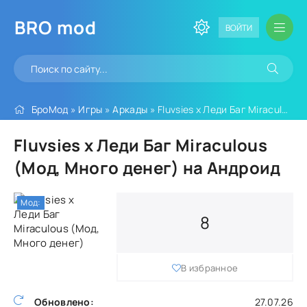
BRO
mod
ВОЙТИ
БроМод
»
Игры
»
Аркады
» Fluvsies x Леди Баг Miraculous (Мод, Много денег)
Fluvsies x Леди Баг Miraculous
(Мод, Много денег) на Андроид
Мод:
8
В избранное
Обновлено:
27.07.26