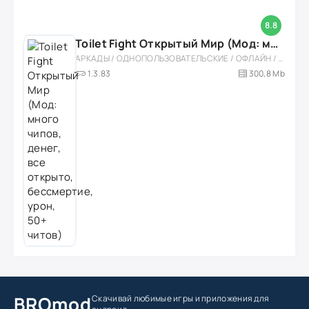
8.8
Toilet Fight Открытый Мир (Мод: много чипов, денег, все открыто, бессмертие, урон, 50+ читов)
АРКАДЫ / ОДНОПОЛЬЗОВАТЕЛЬСКИЕ / ОФЛАЙН / МОД / РОЛЕВЫЕ / ШУТЕРЫ / ОТКРЫТЫЙ МИР / ВСТРОЕННЫЙ КЕШ / 3D / ЭКШЕНЫ / ТУАЛЕТНЫЕ ВОЙНЫ / ДЛЯ ДЕТЕЙ
1.3.83
300,8 Mb
BROmod
Скачивай любимые игры
и приложения для