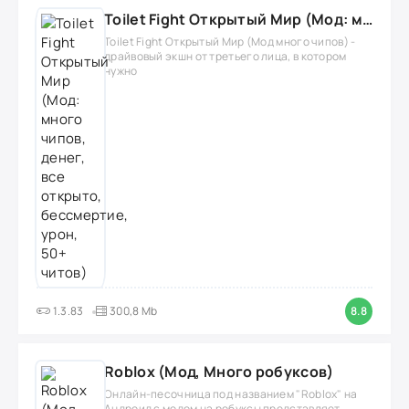
Toilet Fight Открытый Мир (Мод: много чипов, денег, все открыто, бессмертие, урон, 50+ читов)
Toilet Fight Открытый Мир (Мод много чипов) -
драйвовый экшн от третьего лица, в котором
нужно
1.3.83
300,8 Mb
8.8
Roblox (Мод, Много робуксов)
Онлайн-песочница под названием "Roblox" на
Андроид с модом на робуксы представляет