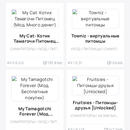
My Cat: Котик
Towniz - виртуальные
Тамагочи Питомец
питомцы
(Мод, Много денег)
СИМУЛЯТОРЫ / УХОД / ПИТОМЦЫ / КАЗУАЛЬНЫЕ / ПО МУЛЬТФИЛЬМАМ / ОДНОПОЛЬЗОВАТЕЛЬСКИЕ / СТИЛИЗАЦИЯ / ОФЛАЙН / ДЛЯ ДЕТЕЙ / МИЛАЯ / ВЕСЁЛАЯ
УХОД / ПИТОМЦЫ / СИМУЛЯТОРЫ / ПЛАТФОРМЕРЫ / АРКАДЫ / МИЛАЯ / ДЕВОЧКАМ / ОФЛАЙН / ОДНОПОЛЬЗОВАТЕЛЬСКИЕ / КАЗУАЛЬНЫЕ / СТИЛИЗАЦИЯ / ПО МУЛЬТФИЛЬМАМ / БЕЗ КЕША / РАЗВИВАЮЩИЕ / РАЗВЛЕЧЕНИЯ
5.6.0.0
193.8 Mb
1.5.31
126 Mb
Fruitsies - Питомцы-
друзья [Unlocked]
My Tamagotchi
Forever (Мод,
СИМУЛЯТОРЫ / КАЗУАЛЬНЫЕ / УХОД / ОДНОПОЛЬЗОВАТЕЛЬСКИЕ / ДЛЯ ДЕТЕЙ / ДЕВОЧКАМ / МОД / МАЛЕНЬКАЯ / СТИЛИЗАЦИЯ / ПО МУЛЬТФИЛЬМАМ / ПИТОМЦЫ
Бесплатные покупки)
СИМУЛЯТОРЫ / УХОД / ПИТОМЦЫ / КАЗУАЛЬНЫЕ / ОДНОПОЛЬЗОВАТЕЛЬСКИЕ / СТИЛИЗАЦИЯ / ПО МУЛЬТФИЛЬМАМ / ОФЛАЙН
1.9.473
147.2 Mb